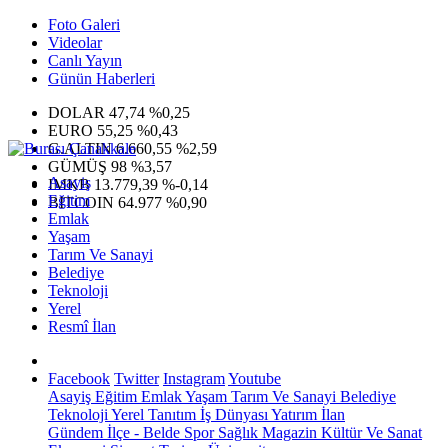
Foto Galeri
Videolar
Canlı Yayın
Günün Haberleri
DOLAR
47,74
%0,25
EURO
55,25
%0,43
G.ALTIN
6.660,55
%2,59
GÜMÜŞ
98
%3,57
Asayiş
IMKB
13.779,39
%-0,14
Eğitim
BITCOIN
64.977
%0,90
Emlak
Yaşam
Tarım Ve Sanayi
Belediye
Teknoloji
Yerel
Resmî İlan
Facebook
Twitter
Instagram
Youtube
Asayiş
Eğitim
Emlak
Yaşam
Tarım Ve Sanayi
Belediye
Teknoloji
Yerel
Tanıtım
İş Dünyası
Yatırım
İlan
Gündem
İlçe - Belde
Spor
Sağlık
Magazin
Kültür Ve Sanat