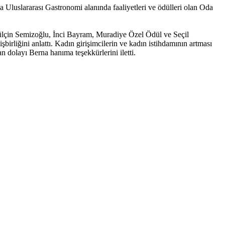
luslararası Gastronomi alanında faaliyetleri ve ödülleri olan Oda
Gülçin Semizoğlu, İnci Bayram, Muradiye Özel Ödül ve Seçil
birliğini anlattı. Kadın girişimcilerin ve kadın istihdamının artması
an dolayı Berna hanıma teşekkürlerini iletti.