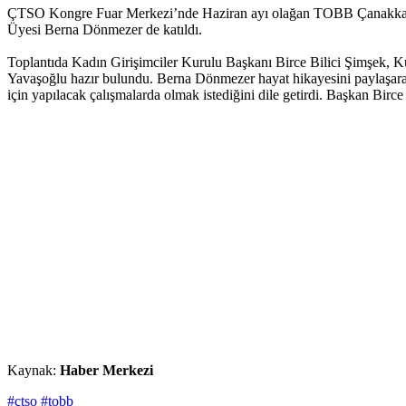
ÇTSO Kongre Fuar Merkezi’nde Haziran ayı olağan TOBB Çanakkale Kadı
Üyesi Berna Dönmezer de katıldı.
Toplantıda Kadın Girişimciler Kurulu Başkanı Birce Bilici Şimşek, 
Yavaşoğlu hazır bulundu. Berna Dönmezer hayat hikayesini paylaşarak, ka
için yapılacak çalışmalarda olmak istediğini dile getirdi. Başkan Birce
Kaynak:
Haber Merkezi
#çtso
#tobb