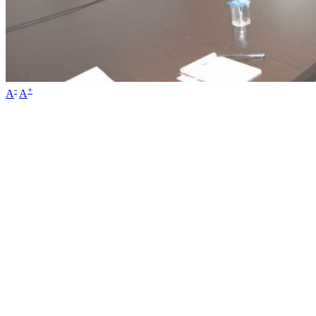
-
+
A
A