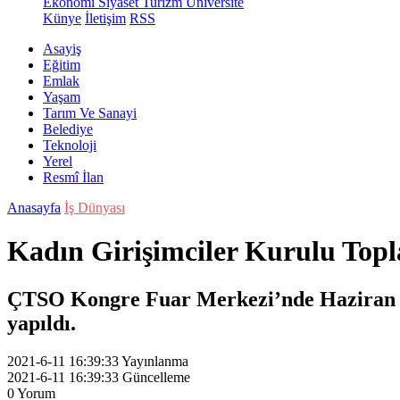
Ekonomi
Siyaset
Turizm
Üniversite
Künye
İletişim
RSS
Asayiş
Eğitim
Emlak
Yaşam
Tarım Ve Sanayi
Belediye
Teknoloji
Yerel
Resmî İlan
Anasayfa
İş Dünyası
Kadın Girişimciler Kurulu Topl
ÇTSO Kongre Fuar Merkezi’nde Haziran ay
yapıldı.
2021-6-11 16:39:33
Yayınlanma
2021-6-11 16:39:33
Güncelleme
0
Yorum