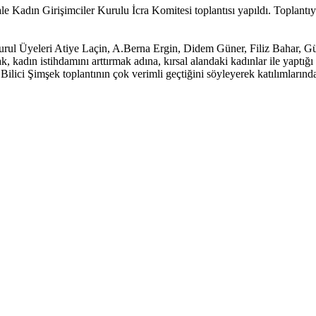
n Girişimciler Kurulu İcra Komitesi toplantısı yapıldı. Toplantıya U
Kurul Üyeleri Atiye Laçin, A.Berna Ergin, Didem Güner, Filiz Bahar, 
dın istihdamını arttırmak adına, kırsal alandaki kadınlar ile yaptığı iş
 Bilici Şimşek toplantının çok verimli geçtiğini söyleyerek katılımlarınd