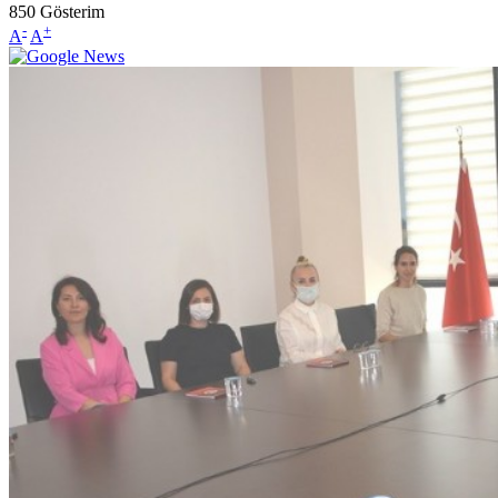
850
Gösterim
-
+
A
A