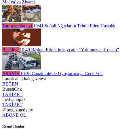
Medya’ya Ziyaret
Tarım ve Sanayi
10:41
Şeftali Ağaçlarını Tehdit Eden Hastalık
Belediye
10:40
Başkan Erkek imzayı attı; “Yolumuz açık olsun”
ASAYİŞ
10:36
Çanakkale’de Uyuşturucuya Geçit Yok
burasicanakkalegazetesi
BEĞEN
BurasiCnk
TAKİP ET
medyabogaz
TAKİP ET
@bogazmedyatv
ABONE OL
Resmî İlanlar