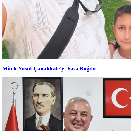
Minik Yusuf Çanakkale’yi Yasa Boğdu