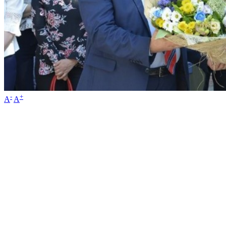
-
+
A
A