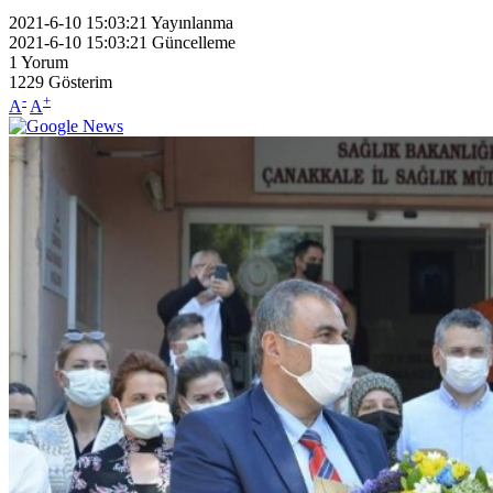
2021-6-10 15:03:21
Yayınlanma
2021-6-10 15:03:21
Güncelleme
1
Yorum
1229
Gösterim
-
+
A
A