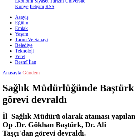
Ekonomi
Siyaset
Turizm
Üniversite
Künye
İletişim
RSS
Asayiş
Eğitim
Emlak
Yaşam
Tarım Ve Sanayi
Belediye
Teknoloji
Yerel
Resmî İlan
Anasayfa
Gündem
Sağlık Müdürlüğünde Baştürk
görevi devraldı
İl Sağlık Müdürü olarak ataması yapılan
Op .Dr. Gökhan Baştürk, Dr. Ali
Taşçı'dan görevi devraldı.