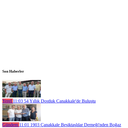
Son Haberler
Yerel
11:03
54 Yıllık Dostluk Çanakkale'de Buluştu
Gündem
11:01
1903 Çanakkale Beşiktaşlılar Derneği'nden Boğaz