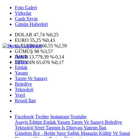
Foto Galeri
Videolar
Canlı Yayın
Günün Haberleri
DOLAR
47,74
%0,25
EURO
55,25
%0,43
G.ALTIN
6.660,55
%2,59
GÜMÜŞ
98
%3,57
Asayiş
IMKB
13.779,39
%-0,14
Eğitim
BITCOIN
65.076
%0,17
Emlak
Yaşam
Tarım Ve Sanayi
Belediye
Teknoloji
Yerel
Resmî İlan
Facebook
Twitter
Instagram
Youtube
Asayiş
Eğitim
Emlak
Yaşam
Tarım Ve Sanayi
Belediye
Teknoloji
Yerel
Tanıtım
İş Dünyası
Yatırım
İlan
Gündem
İlçe - Belde
Spor
Sağlık
Magazin
Kültür Ve Sanat