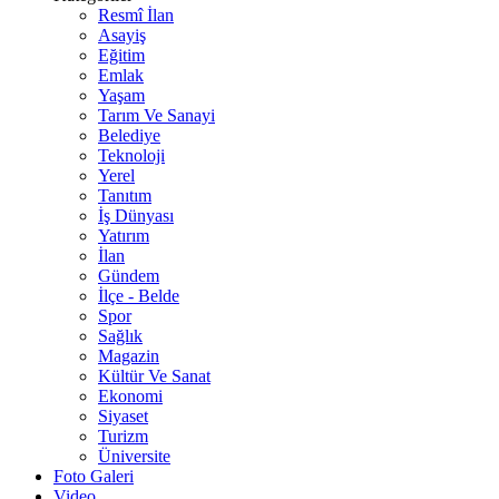
Resmî İlan
Asayiş
Eğitim
Emlak
Yaşam
Tarım Ve Sanayi
Belediye
Teknoloji
Yerel
Tanıtım
İş Dünyası
Yatırım
İlan
Gündem
İlçe - Belde
Spor
Sağlık
Magazin
Kültür Ve Sanat
Ekonomi
Siyaset
Turizm
Üniversite
Foto Galeri
Video