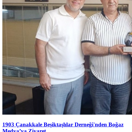
1903 Çanakkale Beşiktaşlılar Derneği'nden Boğaz
Medya’ya Ziyaret