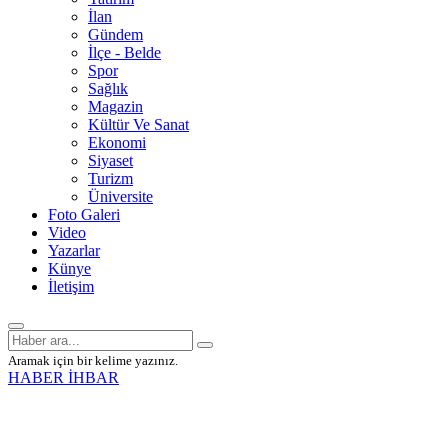
İlan
Gündem
İlçe - Belde
Spor
Sağlık
Magazin
Kültür Ve Sanat
Ekonomi
Siyaset
Turizm
Üniversite
Foto Galeri
Video
Yazarlar
Künye
İletişim
Aramak için bir kelime yazınız.
HABER İHBAR