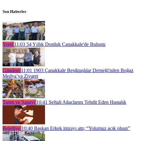
Son Haberler
Yerel
11:03
54 Yıllık Dostluk Çanakkale'de Buluştu
Gündem
11:01
1903 Çanakkale Beşiktaşlılar Derneği'nden Boğaz
Medya’ya Ziyaret
Tarım ve Sanayi
10:41
Şeftali Ağaçlarını Tehdit Eden Hastalık
Belediye
10:40
Başkan Erkek imzayı attı; “Yolumuz açık olsun”