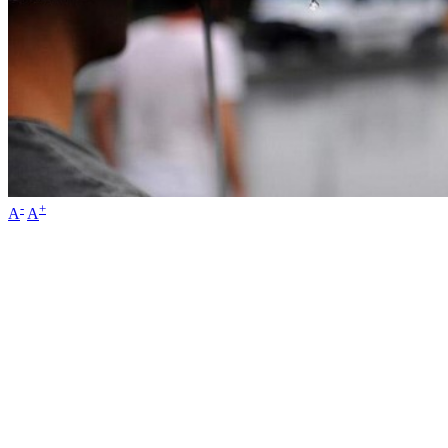
-
+
A
A