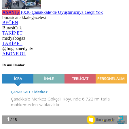
ASAYİŞ
10:36
Çanakkale’de Uyuşturucuya Geçit Yok
burasicanakkalegazetesi
BEĞEN
BurasiCnk
TAKİP ET
medyabogaz
TAKİP ET
@bogazmedyatv
ABONE OL
Resmî İlanlar