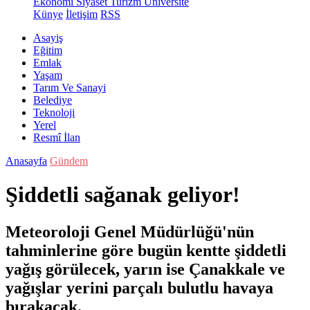
Ekonomi
Siyaset
Turizm
Üniversite
Künye
İletişim
RSS
Asayiş
Eğitim
Emlak
Yaşam
Tarım Ve Sanayi
Belediye
Teknoloji
Yerel
Resmî İlan
Anasayfa
Gündem
Şiddetli sağanak geliyor!
Meteoroloji Genel Müdürlüğü'nün
tahminlerine göre bugün kentte şiddetli
yağış görülecek, yarın ise Çanakkale ve
yağışlar yerini parçalı bulutlu havaya
bırakacak.