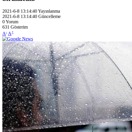
2021-6-8 13:14:40
Yayınlanma
2021-6-8 13:14:40
Güncelleme
0
Yorum
631
Gösterim
-
+
A
A