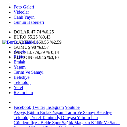
Foto Galeri
Videolar
Canlı Yayın
Günün Haberleri
DOLAR
47,74
%0,25
EURO
55,25
%0,43
G.ALTIN
6.660,55
%2,59
GÜMÜŞ
98
%3,57
Asayiş
IMKB
13.779,39
%-0,14
Eğitim
BITCOIN
64.946
%0,10
Emlak
Yaşam
Tarım Ve Sanayi
Belediye
Teknoloji
Yerel
Resmî İlan
Facebook
Twitter
Instagram
Youtube
Asayiş
Eğitim
Emlak
Yaşam
Tarım Ve Sanayi
Belediye
Teknoloji
Yerel
Tanıtım
İş Dünyası
Yatırım
İlan
Gündem
İlçe - Belde
Spor
Sağlık
Magazin
Kültür Ve Sanat