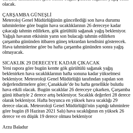
olacak.
ÇARŞAMBA GÜNEŞLİ
Meteroloj Genel Müdürlüğünün güncellediği son hava durumu
tahminlerine göre bugün hava sıcaklıklarının 26 dereceye kadar
çıkacağı tahmin edilirken, gök gürültülü sağanak yağış bekleniyor.
Yağışlı havanın etkisinin yarın son bulacağı tahmin edilirken
çarşamba gününden itibaren güneş tekrardan kendisini gösterecek.
Hava tahminlerine göre bu hafta çarşamba gününden sonra yağış
olmayacak.
SICAKLIK 29 DERECEYE KADAR ÇIKACAK
Yeni rapora göre bugün kentte gök gürültülü sağanak yağış
beklenirken hava sıcaklıklarının hafta sonuna kadar yükselmesi
bekleniyor. Meteoroloji Genel Müdürlüğü tarafından yapılan son
değerlendirmelere göre; Çanakkale’de bu hafta genellikle bulutlu
hava etkili olacak. Bugün sıcaklılar 26 dereceye çıkarken, Çarşamba
günü itibariyle 2 derece artış bekleniyor. Sıcaklık değerleri 28 derece
olarak bekleniyor. Hafta boyunca en yüksek hava sıcaklığı 29
derece olacak. Meteoroloji Genel Müdürlüğü'nün yaptığı tahminlere
göre bugün (8 Haziran 2021 Salı) hava sıcaklığının en yüksek 26
derece ve en düşük 19 derece olması bekleniyor
Arzu Baladur