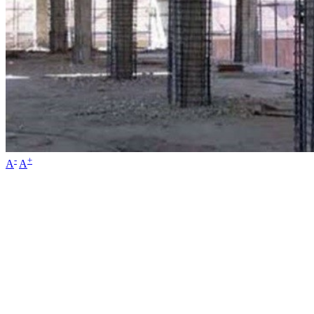
-
+
A
A