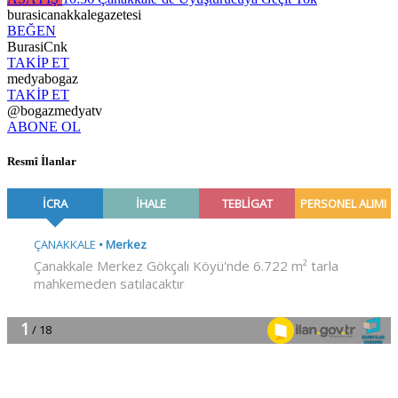
burasicanakkalegazetesi
BEĞEN
BurasiCnk
TAKİP ET
medyabogaz
TAKİP ET
@bogazmedyatv
ABONE OL
Resmî İlanlar