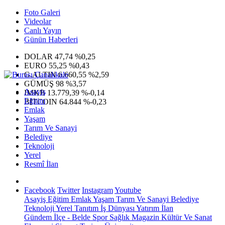
Foto Galeri
Videolar
Canlı Yayın
Günün Haberleri
DOLAR
47,74
%0,25
EURO
55,25
%0,43
G.ALTIN
6.660,55
%2,59
GÜMÜŞ
98
%3,57
Asayiş
IMKB
13.779,39
%-0,14
Eğitim
BITCOIN
64.844
%-0,23
Emlak
Yaşam
Tarım Ve Sanayi
Belediye
Teknoloji
Yerel
Resmî İlan
Facebook
Twitter
Instagram
Youtube
Asayiş
Eğitim
Emlak
Yaşam
Tarım Ve Sanayi
Belediye
Teknoloji
Yerel
Tanıtım
İş Dünyası
Yatırım
İlan
Gündem
İlçe - Belde
Spor
Sağlık
Magazin
Kültür Ve Sanat