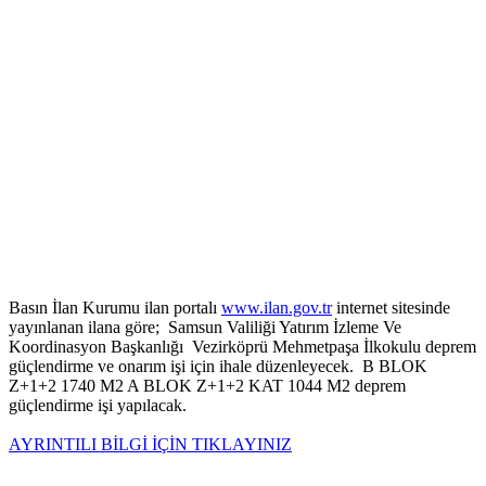
Basın İlan Kurumu ilan portalı
www.ilan.gov.tr
internet sitesinde
yayınlanan ilana göre; Samsun Valiliği Yatırım İzleme Ve
Koordinasyon Başkanlığı Vezirköprü Mehmetpaşa İlkokulu deprem
güçlendirme ve onarım işi için ihale düzenleyecek. B BLOK
Z+1+2 1740 M2 A BLOK Z+1+2 KAT 1044 M2 deprem
güçlendirme işi yapılacak.
AYRINTILI BİLGİ İÇİN TIKLAYINIZ