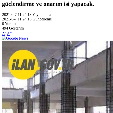
güçlendirme ve onarım işi yapacak.
2021-6-7 11:24:13
Yayınlanma
2021-6-7 11:24:13
Güncelleme
0
Yorum
494
Gösterim
-
+
A
A