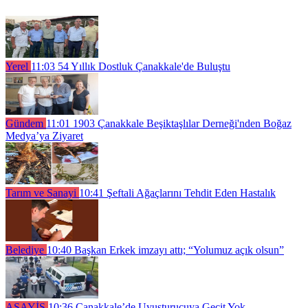
Yerel
11:03
54 Yıllık Dostluk Çanakkale'de Buluştu
Gündem
11:01
1903 Çanakkale Beşiktaşlılar Derneği'nden Boğaz
Medya’ya Ziyaret
Tarım ve Sanayi
10:41
Şeftali Ağaçlarını Tehdit Eden Hastalık
Belediye
10:40
Başkan Erkek imzayı attı; “Yolumuz açık olsun”
ASAYİŞ
10:36
Çanakkale’de Uyuşturucuya Geçit Yok