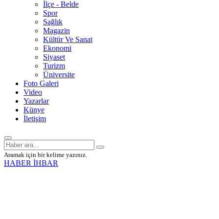
İlçe - Belde
Spor
Sağlık
Magazin
Kültür Ve Sanat
Ekonomi
Siyaset
Turizm
Üniversite
Foto Galeri
Video
Yazarlar
Künye
İletişim
Aramak için bir kelime yazınız.
HABER İHBAR