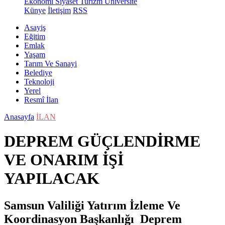
Ekonomi
Siyaset
Turizm
Üniversite
Künye
İletişim
RSS
Asayiş
Eğitim
Emlak
Yaşam
Tarım Ve Sanayi
Belediye
Teknoloji
Yerel
Resmî İlan
Anasayfa
İLAN
DEPREM GÜÇLENDİRME
VE ONARIM İŞİ
YAPILACAK
Samsun Valiliği Yatırım İzleme Ve
Koordinasyon Başkanlığı Deprem