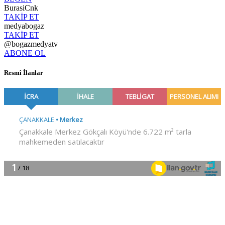
BurasiCnk
TAKİP ET
medyabogaz
TAKİP ET
@bogazmedyatv
ABONE OL
Resmî İlanlar