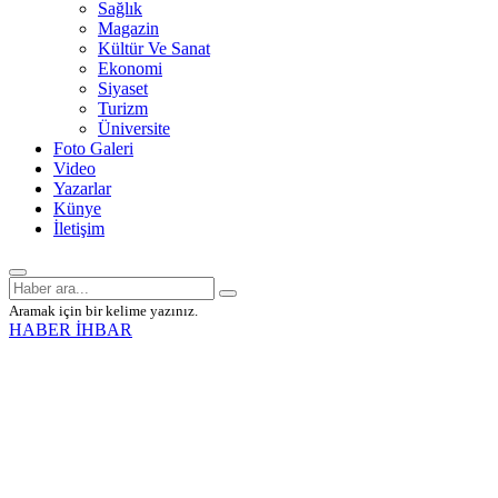
Sağlık
Magazin
Kültür Ve Sanat
Ekonomi
Siyaset
Turizm
Üniversite
Foto Galeri
Video
Yazarlar
Künye
İletişim
Aramak için bir kelime yazınız.
HABER İHBAR