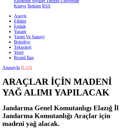
Ekonomi
Siyaset
Turizm
Üniversite
Künye
İletişim
RSS
Asayiş
Eğitim
Emlak
Yaşam
Tarım Ve Sanayi
Belediye
Teknoloji
Yerel
Resmî İlan
Anasayfa
İLAN
ARAÇLAR İÇİN MADENİ
YAĞ ALIMI YAPILACAK
Jandarma Genel Komutanlıgı Elazığ İl
Jandarma Komutanlığı Araçlar için
madeni yağ alacak.