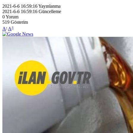
2021-6-6 16:59:16
Yayınlanma
2021-6-6 16:59:16
Güncelleme
0
Yorum
519
Gösterim
-
+
A
A