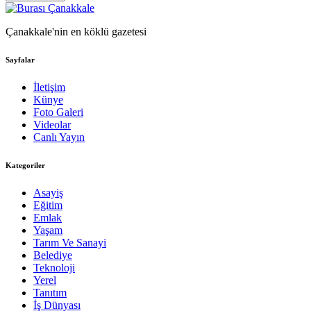
Çanakkale'nin en köklü gazetesi
Sayfalar
İletişim
Künye
Foto Galeri
Videolar
Canlı Yayın
Kategoriler
Asayiş
Eğitim
Emlak
Yaşam
Tarım Ve Sanayi
Belediye
Teknoloji
Yerel
Tanıtım
İş Dünyası