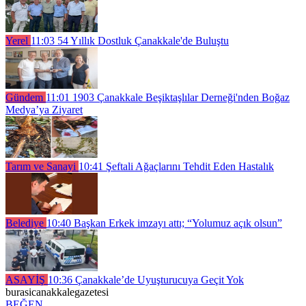
Yerel
11:03
54 Yıllık Dostluk Çanakkale'de Buluştu
Gündem
11:01
1903 Çanakkale Beşiktaşlılar Derneği'nden Boğaz
Medya’ya Ziyaret
Tarım ve Sanayi
10:41
Şeftali Ağaçlarını Tehdit Eden Hastalık
Belediye
10:40
Başkan Erkek imzayı attı; “Yolumuz açık olsun”
ASAYİŞ
10:36
Çanakkale’de Uyuşturucuya Geçit Yok
burasicanakkalegazetesi
BEĞEN