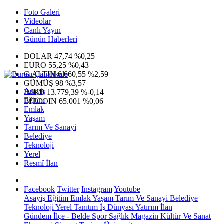
Foto Galeri
Videolar
Canlı Yayın
Günün Haberleri
DOLAR
47,74
%0,25
EURO
55,25
%0,43
G.ALTIN
6.660,55
%2,59
GÜMÜŞ
98
%3,57
Asayiş
IMKB
13.779,39
%-0,14
Eğitim
BITCOIN
65.001
%0,06
Emlak
Yaşam
Tarım Ve Sanayi
Belediye
Teknoloji
Yerel
Resmî İlan
Facebook
Twitter
Instagram
Youtube
Asayiş
Eğitim
Emlak
Yaşam
Tarım Ve Sanayi
Belediye
Teknoloji
Yerel
Tanıtım
İş Dünyası
Yatırım
İlan
Gündem
İlçe - Belde
Spor
Sağlık
Magazin
Kültür Ve Sanat