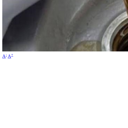
-
+
A
A