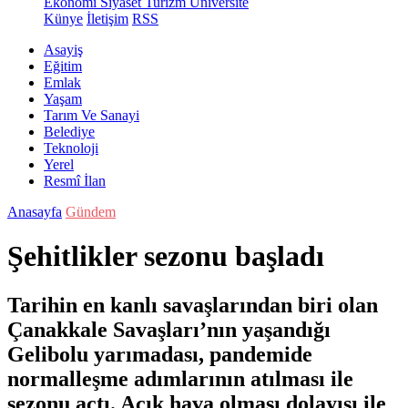
Ekonomi
Siyaset
Turizm
Üniversite
Künye
İletişim
RSS
Asayiş
Eğitim
Emlak
Yaşam
Tarım Ve Sanayi
Belediye
Teknoloji
Yerel
Resmî İlan
Anasayfa
Gündem
Şehitlikler sezonu başladı
Tarihin en kanlı savaşlarından biri olan
Çanakkale Savaşları’nın yaşandığı
Gelibolu yarımadası, pandemide
normalleşme adımlarının atılması ile
sezonu açtı. Açık hava olması dolayısı ile