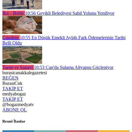
İlçe - Belde
10:56
Geyikli Belediyesi Sahil Yolunu Yeniliyor
Gündem
10:55
En Düşük Emekli Aylığı Fark Ödemelerinin Tarihi
Belli Oldu
Tarım ve Sanayi
10:53
Çan'da Sulama Altyapısı Güçleniyor
burasicanakkalegazetesi
BEĞEN
BurasiCnk
TAKİP ET
medyabogaz
TAKİP ET
@bogazmedyatv
ABONE OL
Resmî İlanlar