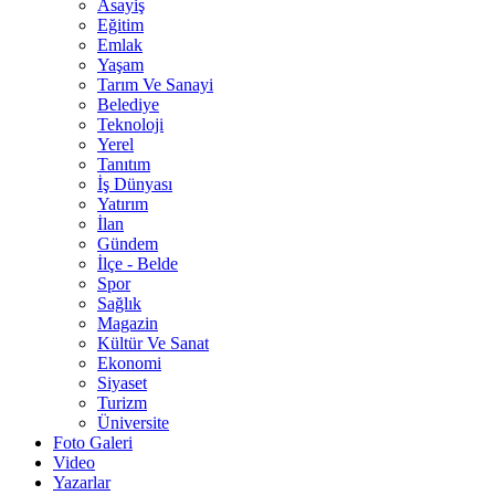
Asayiş
Eğitim
Emlak
Yaşam
Tarım Ve Sanayi
Belediye
Teknoloji
Yerel
Tanıtım
İş Dünyası
Yatırım
İlan
Gündem
İlçe - Belde
Spor
Sağlık
Magazin
Kültür Ve Sanat
Ekonomi
Siyaset
Turizm
Üniversite
Foto Galeri
Video
Yazarlar