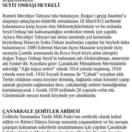
SEYİT ONBAŞI HEYKELİ
Rumeli Mecidiye Tabyası’nda bulunuyor. Boğaz’ı geçip İstanbul’a
ulaşmayı amaçlayan müttefik armadasına 18 Mart1915 tarihinde
kahramanca karşı koyan tüm Mehmetçiklerimizin ve bu noktada
Seyit Onbaşı’nın kahramanlığını sembolize etmek için yapıldı.
Ayrıca Mecidiye Tabyası’nın deniz tarafında yol kenarında
heykeltıraş Hüseyin Anka Özkan tarafından yapılan bir heykeli daha
bulunmuyor. 1889 Edremit Havran ilçesi Manastır köyünde (köy
sırasıyla Çamlık sonrasında da Koca Seyit köyü adını almıştır)
doğan Topçu Onbaşı Seyit’in babasının adı Abdurrahman, annesinin
adı Emine’dir. Kayıtlara göre: Çanakkale Müstahkem Mevkiindeki
askerliği “Ağır topçu neferi” olarak 1914 yılında başlamış, 1918
yılında sona erdi. 1934 Soyadı Kanunu ile “Çabuk” soyadını aldı.
Terhis olduktan sonra köyüne dönmüş, dağlarda odun kömürü yapıp
satarak geçimini sağlamakta iken, yakalandığı zatürre hastalığından
kurtulamayarak 1 Aralık 1939 tarihinde,50 yaşında vefat etti.
Günümüzde mezarı kendi köyünde yer almaktadır.
ÇANAKKALE ŞEHİTLER ABİDESİ
Gelibolu Yarımadası Tarihi Milli Parkı’nın sembolü olarak kabul
edilen ve Birinci Dünya Savaşı sırasında yaşananların ve bu savaşta
çarpışan kahraman askerlerin unutulmaması için yapılan Çanakkale