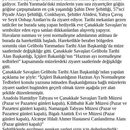
gidiyor. Tarihi Yarımada'daki müzelerin yanı sıra ziyaretçiler göğüs
göğüse çarpışmaların en çok yaşandığı Şahin Dere Şehitliği, 57'nci
Piyade Alayı Şehitliği, Conkbayırı, Şehitler Abidesi, Yahya Çavuş
ve Seyit Onbaşı Anıtları'nı da ziyaret ediyor. Tarihi mekanları gezen
tatilciler ise burada satış yapan hediyelik eve Çanakkale Savaşları’nı
sembolize eden eşya satılan dükkanlardan alışveriş yapıyor.
Havaların ısınması ve yeni normalleşme adımlarının atılması ile
burada da hareketlilik başladı. Hareketlikle beraber bölgeden
sorumlu olan Gelibolu Yarımadası Tarihi Alan Başkanlığı’da müze
saatlerinde değişikliğe gitti. Çanakkale Savaşları Gelibolu Tarihi
Alan Başkanlığı, İçişleri Bakanlığı’nın “Haziran ayı normalleşme
tedbirleri” kapsamında müzelerdeki ziyaret saatlerinde değişikliğe
gitti.
Çanakkale Savaşları Gelibolu Tarihi Alan Başkanlığı’ndan yapılan
açıklama ise şöyle: “İçişleri Bakanlığının Haziran Ayı Normalleşme
Tedbirleri konulu yazısına istinaden Başkanlığımıza bağlı müzelerin
ziyaret saatleri bugünden geçerli olmak üzere aşağıda yer alan
şekilde düzenlenmiştir.
Anadolu Hamidiye Tabyası ve Çanakkale Savaşları Tarih Müzesi
(Pazar ve Pazartesi günleri kapalı), Kilitbahir Kale Müzesi (Pazar ve
Pazartesi günleri kapalı), Namazgah Tabyası Müzesi (Pazar ve
Pazartesi günleri kapalı), Bigalı Atatürk Evi ve Müzesi (Pazar
günleri kapalı), Alcıtepe Hilali Ahmer Hastanesi Canlandirma Alanı
(Pazar günleri kapalı)”
Şehitliklerde gezilmesi gereken yerleri sizin için değerlendirdik: