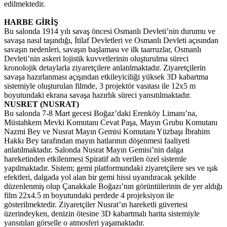
edilmektedir.
HARBE GİRİŞ
Bu salonda 1914 yılı savaş öncesi Osmanlı Devleti’nin durumu ve
savaşa nasıl taşındığı, İtilaf Devletleri ve Osmanlı Devleti açısından
savaşın nedenleri, savaşın başlaması ve ilk taarruzlar, Osmanlı
Devleti’nin askeri lojistik kuvvetlerinin oluşturulma süreci
kronolojik detaylarla ziyaretçilere anlatılmaktadır. Ziyaretçilerin
savaşa hazırlanması açışından etkileyiciliği yüksek 3D kabartma
sistemiyle oluşturulan filmde, 3 projektör vasıtası ile 12x5 m
boyutundaki ekrana savaşa hazırlık süreci yansıtılmaktadır.
NUSRET (NUSRAT)
Bu salonda 7-8 Mart gecesi Boğaz’daki Erenköy Limanı’na,
Müstahkem Mevki Komutanı Cevat Paşa, Mayın Grubu Komutanı
Nazmi Bey ve Nusrat Mayın Gemisi Komutanı Yüzbaşı İbrahim
Hakkı Bey tarafından mayın hatlarının döşenmesi faaliyeti
anlatılmaktadır. Salonda Nusrat Mayın Gemisi’nin dalga
hareketinden etkilenmesi Spiratif adı verilen özel sistemle
yapılmaktadır. Sistem; gemi platformundaki ziyaretçilere ses ve ışık
efektleri, dalgada yol alan bir gemi hissi uyandıracak şekilde
düzenlenmiş olup Çanakkale Boğazı’nın görüntülerinin de yer aldığı
film 22x4.5 m boyutundaki perdede 4 projeksiyon ile
gösterilmektedir. Ziyaretçiler Nusrat’ın hareketli güvertesi
üzerindeyken, denizin ötesine 3D kabartmalı harita sistemiyle
yansıtılan görselle o atmosferi yaşamaktadır.