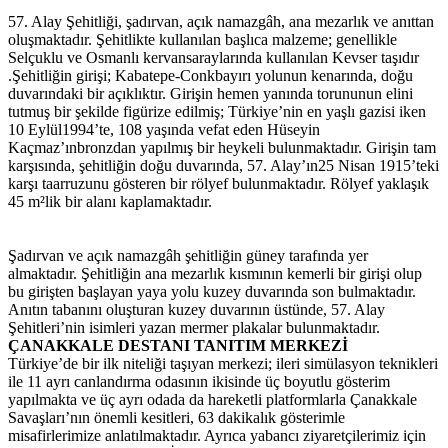
57. Alay Şehitliği, şadırvan, açık namazgâh, ana mezarlık ve anıttan
oluşmaktadır. Şehitlikte kullanılan başlıca malzeme; genellikle
Selçuklu ve Osmanlı kervansaraylarında kullanılan Kevser taşıdır
.Şehitliğin girişi; Kabatepe-Conkbayırı yolunun kenarında, doğu
duvarındaki bir açıklıktır. Girişin hemen yanında torununun elini
tutmuş bir şekilde figürize edilmiş; Türkiye’nin en yaşlı gazisi iken
10 Eylül1994’te, 108 yaşında vefat eden Hüseyin
Kaçmaz’ınbronzdan yapılmış bir heykeli bulunmaktadır. Girişin tam
karşısında, şehitliğin doğu duvarında, 57. Alay’ın25 Nisan 1915’teki
karşı taarruzunu gösteren bir rölyef bulunmaktadır. Rölyef yaklaşık
45 m²lik bir alanı kaplamaktadır.
Şadırvan ve açık namazgâh şehitliğin güney tarafında yer
almaktadır. Şehitliğin ana mezarlık kısmının kemerli bir girişi olup
bu girişten başlayan yaya yolu kuzey duvarında son bulmaktadır.
Anıtın tabanını oluşturan kuzey duvarının üstünde, 57. Alay
Şehitleri’nin isimleri yazan mermer plakalar bulunmaktadır.
ÇANAKKALE DESTANI TANITIM MERKEZİ
Türkiye’de bir ilk niteliği taşıyan merkezi; ileri simülasyon teknikleri
ile 11 ayrı canlandırma odasının ikisinde üç boyutlu gösterim
yapılmakta ve üç ayrı odada da hareketli platformlarla Çanakkale
Savaşları’nın önemli kesitleri, 63 dakikalık gösterimle
misafirlerimize anlatılmaktadır. Ayrıca yabancı ziyaretçilerimiz için