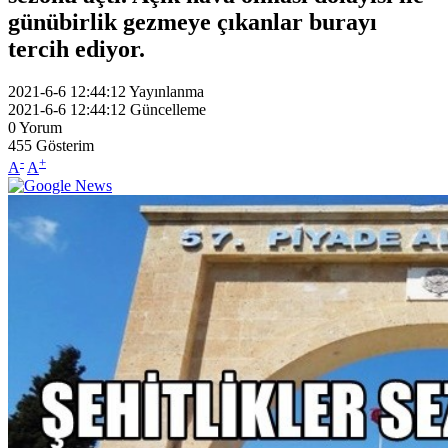
günübirlik gezmeye çıkanlar burayı
tercih ediyor.
2021-6-6 12:44:12
Yayınlanma
2021-6-6 12:44:12
Güncelleme
0
Yorum
455
Gösterim
-
+
A
A