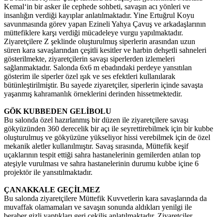
Kemal‘in bir asker ile cephede sohbeti, savaşın acı yönleri ve
insanlığın verdiği kayıplar anlatılmaktadır. Yine Ertuğrul Koyu
savunmasında görev yapan Ezineli Yahya Çavuş ve arkadaşlarının
müttefiklere karşı verdiği mücadeleye vurgu yapılmaktadır.
Ziyaretçilere Z şeklinde oluşturulmuş siperlerin arasından uzun
süren kara savaşlarından çeşitli kesitler ve harbin dehşetli sahneleri
gösterilmekte, ziyaretçilerin savaşı siperlerden izlemeleri
sağlanmaktadır. Salonda 6x6 m ebadındaki perdeye yansıtılan
gösterim ile siperler özel ışık ve ses efektleri kullanılarak
bütünleştirilmiştir. Bu sayede ziyaretçiler, siperlerin içinde savaşta
yaşanmış kahramanlık örneklerini derinden hissetmektedir.
GÖK KUBBEDEN GELİBOLU
Bu salonda özel hazırlanmış bir düzen ile ziyaretçilere savaşı
gökyüzünden 360 derecelik bir açı ile seyrettirebilmek için bir kubbe
oluşturulmuş ve gökyüzüne yükseliyor hissi verebilmek için de özel
mekanik aletler kullanılmıştır. Savaş sırasında, Müttefik keşif
uçaklarının tespit ettiği sahra hastanelerinin gemilerden atılan top
ateşiyle vurulması ve sahra hastanelerinin durumu kubbe içine 6
projektör ile yansıtılmaktadır.
ÇANAKKALE GEÇİLMEZ
Bu salonda ziyaretçilere Müttefik Kuvvetlerin kara savaşlarında da
muvaffak olamamaları ve savaşın sonunda aldıkları yenilgi ile
beraber gizli yaptıkları geri çekiliş anlatılmaktadır. Ziyaretçiler,