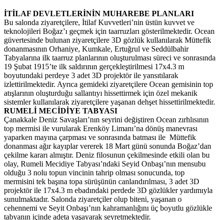
İTİLAF DEVLETLERİNİN MUHAREBE PLANLARI
Bu salonda ziyaretçilere, İtilaf Kuvvetleri’nin üstün kuvvet ve
teknolojileri Boğaz’ı geçmek için taarruzları gösterilmektedir. Ocean
güvertesinde bulunan ziyaretçilere 3D gözlük kullanılarak Müttefik
donanmasının Orhaniye, Kumkale, Ertuğrul ve Seddülbahir
Tabyalarına ilk taarruz planlarının oluşturulması süreci ve sonrasında
19 Şubat 1915’te ilk saldırının gerçekleştirilmesi 17x4.3 m
boyutundaki perdeye 3 adet 3D projektör ile yansıtılarak
izlettirilmektedir. Ayrıca gemideki ziyaretçilere Ocean gemisinin top
atışlarının oluşturduğu sallantıyı hissettirmek için özel mekanik
sistemler kullanılarak ziyaretçilere yaşanan dehşet hissettirilmektedir.
RUMELİ MECİDİYE TABYASI
Çanakkale Deniz Savaşları’nın seyrini değiştiren Ocean zırhlısının
top mermisi ile vurularak Erenköy Limanı’na dönüş manevrası
yaparken mayına çarpması ve sonrasında batması ile Müttefik
donanması ağır kayıplar vererek 18 Mart günü sonunda Boğaz’dan
çekilme kararı almıştır. Deniz filosunun çekilmesinde etkili olan bu
olay, Rumeli Mecidiye Tabyası’ndaki Seyid Onbaşı’nın mensubu
olduğu 3 nolu topun vincinin tahrip olması sonucunda, top
mermisini tek başına topa sürüşünün canlandırılması, 3 adet 3D
projektör ile 17x4.3 m ebadındaki perdede 3D gözlükler yardımıyla
sunulmaktadır. Salonda ziyaretçiler olup biteni, yaşanan o
cehennemi ve Seyit Onbaşı’nın kahramanlığını üç boyutlu gözlükle
tabyanın içinde adeta yaşayarak seyretmektedir.