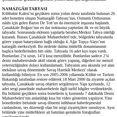
NAMAZGÂH TABYASI
Kilitbahir Kalesi’ni geçtikten sonra yolun deniz tarafında bulunan 26
adet bonetten oluşan Namazgâh Tabyası’nın, Osmanlı Ordusunun
ıslahı için gelen Baron De Tott’un da önerisiyle inşasına başlandı.
Çanakkale Boğazı’nın en dar noktasına yaptırılan ilk ve en büyük
tabyadır. Sonrasında eklenen yapılarla beraber,Merkez Tabya niteliği
kazandı. Burası Çanakkale Muharebeleri’nde, bölgedeki tabyalarda
görev yapan bataryaların bağlı olduğu 4. Ağır Topçu Alayı’nın
karargâh merkeziydi. Bu nedenle daima müttefik donanmasının
başlıca hedeflerinden biri oldu. Tabyada 16 adet kıyı topu vardı.
Bunlardan 2’si uzun, 14’ü kısa menzillidir. Bunlardan sadece 2’si
deniz muhaberesinde aktif olarak görev yapmış, diğerleri ise menzil
yetersizliğinden dolayı kullanılamadı. Tabyanın ana aksında yer alan
mekânın savaş döneminde Savaş Harekât Merkezi’ olarak
kullanıldığı biliniyor. En son 2005-2006 yıllarında Kültür ve Turizm
Bakanlığı tarafından restore edilerek 18 Mart 2006’da ziyarete açılan
tabyada, Çanakkale savaş objeleri sergileniyor. Yapı içerisinde, 12
adet sergi panelinde muharebelerle ilgili tarihî bilgiler verilmektedir.
Bu bölümü geçtikten sonra bonetlerin iç kısmında 7 dakikalık Deniz
Muharebeleri’nin anlatıldığı kısa bir video gösterimi yapılıyor. Yine
bonetlerden birisinde savaş dönemi istihbarat haberleşmesini
canlandıran, ses düzeneği olan bir sergi ziyaretçilere sunuluyor. Aynı
bölümde yine müttefiklere ait batırılan gemilerin fotoğrafları
sergilenmektedir.