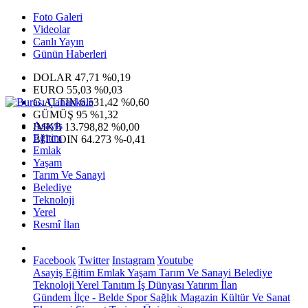
Foto Galeri
Videolar
Canlı Yayın
Günün Haberleri
DOLAR
47,71
%0,19
EURO
55,03
%0,03
G.ALTIN
6.531,42
%0,60
GÜMÜŞ
95
%1,32
Asayiş
IMKB
13.798,82
%0,00
Eğitim
BITCOIN
64.273
%-0,41
Emlak
Yaşam
Tarım Ve Sanayi
Belediye
Teknoloji
Yerel
Resmî İlan
Facebook
Twitter
Instagram
Youtube
Asayiş
Eğitim
Emlak
Yaşam
Tarım Ve Sanayi
Belediye
Teknoloji
Yerel
Tanıtım
İş Dünyası
Yatırım
İlan
Gündem
İlçe - Belde
Spor
Sağlık
Magazin
Kültür Ve Sanat