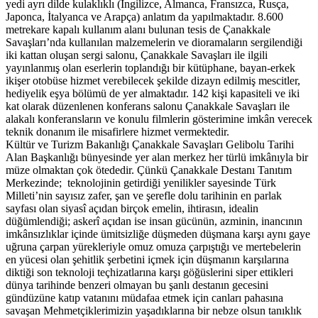
yedi ayrı dilde kulaklıklı (İngilizce, Almanca, Fransızca, Rusça,
Japonca, İtalyanca ve Arapça) anlatım da yapılmaktadır. 8.600
metrekare kapalı kullanım alanı bulunan tesis de Çanakkale
Savaşları’nda kullanılan malzemelerin ve dioramaların sergilendiği
iki kattan oluşan sergi salonu, Çanakkale Savaşları ile ilgili
yayınlanmış olan eserlerin toplandığı bir kütüphane, bayan-erkek
ikişer otobüse hizmet verebilecek şekilde dizayn edilmiş mescitler,
hediyelik eşya bölümü de yer almaktadır. 142 kişi kapasiteli ve iki
kat olarak düzenlenen konferans salonu Çanakkale Savaşları ile
alakalı konferansların ve konulu filmlerin gösterimine imkân verecek
teknik donanım ile misafirlere hizmet vermektedir.
Kültür ve Turizm Bakanlığı Çanakkale Savaşları Gelibolu Tarihi
Alan Başkanlığı bünyesinde yer alan merkez her türlü imkânıyla bir
müze olmaktan çok ötededir. Çünkü Çanakkale Destanı Tanıtım
Merkezinde; teknolojinin getirdiği yenilikler sayesinde Türk
Milleti’nin sayısız zafer, şan ve şerefle dolu tarihinin en parlak
sayfası olan siyasî açıdan birçok emelin, ihtirasın, idealin
düğümlendiği; askerî açıdan ise insan gücünün, azminin, inancının
imkânsızlıklar içinde ümitsizliğe düşmeden düşmana karşı aynı gaye
uğruna çarpan yürekleriyle omuz omuza çarpıştığı ve mertebelerin
en yücesi olan şehitlik şerbetini içmek için düşmanın karşılarına
diktiği son teknoloji teçhizatlarına karşı göğüslerini siper ettikleri
dünya tarihinde benzeri olmayan bu şanlı destanın gecesini
gündüzüne katıp vatanını müdafaa etmek için canları pahasına
savaşan Mehmetçiklerimizin yaşadıklarına bir nebze olsun tanıklık