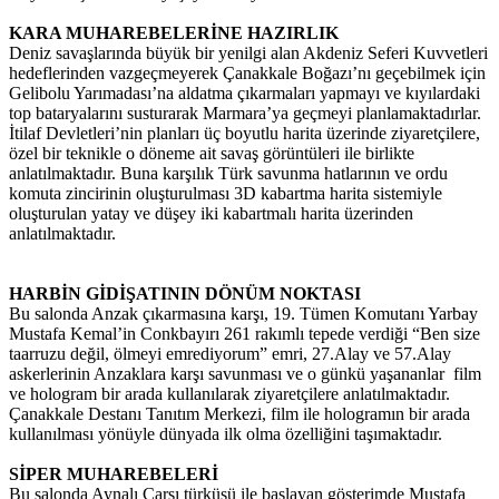
KARA MUHAREBELERİNE HAZIRLIK
Deniz savaşlarında büyük bir yenilgi alan Akdeniz Seferi Kuvvetleri
hedeflerinden vazgeçmeyerek Çanakkale Boğazı’nı geçebilmek için
Gelibolu Yarımadası’na aldatma çıkarmaları yapmayı ve kıyılardaki
top bataryalarını susturarak Marmara’ya geçmeyi planlamaktadırlar.
İtilaf Devletleri’nin planları üç boyutlu harita üzerinde ziyaretçilere,
özel bir teknikle o döneme ait savaş görüntüleri ile birlikte
anlatılmaktadır. Buna karşılık Türk savunma hatlarının ve ordu
komuta zincirinin oluşturulması 3D kabartma harita sistemiyle
oluşturulan yatay ve düşey iki kabartmalı harita üzerinden
anlatılmaktadır.
HARBİN GİDİŞATININ DÖNÜM NOKTASI
Bu salonda Anzak çıkarmasına karşı, 19. Tümen Komutanı Yarbay
Mustafa Kemal’in Conkbayırı 261 rakımlı tepede verdiği “Ben size
taarruzu değil, ölmeyi emrediyorum” emri, 27.Alay ve 57.Alay
askerlerinin Anzaklara karşı savunması ve o günkü yaşananlar film
ve hologram bir arada kullanılarak ziyaretçilere anlatılmaktadır.
Çanakkale Destanı Tanıtım Merkezi, film ile hologramın bir arada
kullanılması yönüyle dünyada ilk olma özelliğini taşımaktadır.
SİPER MUHAREBELERİ
Bu salonda Aynalı Çarşı türküsü ile başlayan gösterimde Mustafa