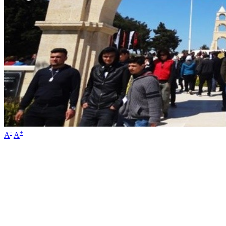
-
+
A
A