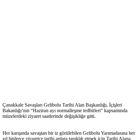
Çanakkale Savaşları Gelibolu Tarihi Alan Başkanlığı, İçişleri
Bakanlığı’nın “Haziran ayı normalleşme tedbirleri” kapsamında
müzelerdeki ziyaret saatlerinde değişikliğe gitti.
Her karışında savaştan bir iz görülebilen Gelibolu Yarımadasına her
yıl binlerce ziyaretçe tarihi anlara tanıklık etmek için Tarihi Alana