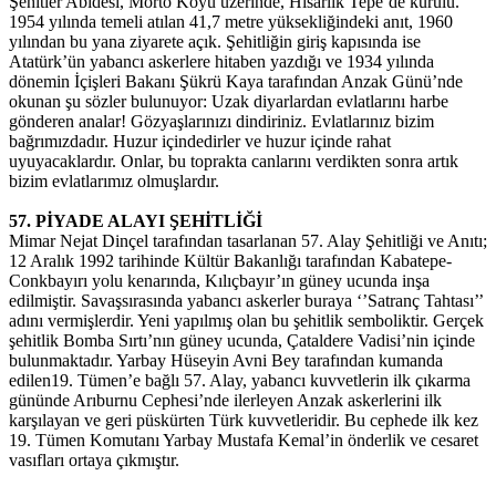
Şehitler Abidesi, Morto Koyu üzerinde, Hisarlık Tepe’de kurulu.
1954 yılında temeli atılan 41,7 metre yüksekliğindeki anıt, 1960
yılından bu yana ziyarete açık. Şehitliğin giriş kapısında ise
Atatürk’ün yabancı askerlere hitaben yazdığı ve 1934 yılında
dönemin İçişleri Bakanı Şükrü Kaya tarafından Anzak Günü’nde
okunan şu sözler bulunuyor: Uzak diyarlardan evlatlarını harbe
gönderen analar! Gözyaşlarınızı dindiriniz. Evlatlarınız bizim
bağrımızdadır. Huzur içindedirler ve huzur içinde rahat
uyuyacaklardır. Onlar, bu toprakta canlarını verdikten sonra artık
bizim evlatlarımız olmuşlardır.
57. PİYADE ALAYI ŞEHİTLİĞİ
Mimar Nejat Dinçel tarafından tasarlanan 57. Alay Şehitliği ve Anıtı;
12 Aralık 1992 tarihinde Kültür Bakanlığı tarafından Kabatepe-
Conkbayırı yolu kenarında, Kılıçbayır’ın güney ucunda inşa
edilmiştir. Savaşsırasında yabancı askerler buraya ‘’Satranç Tahtası’’
adını vermişlerdir. Yeni yapılmış olan bu şehitlik semboliktir. Gerçek
şehitlik Bomba Sırtı’nın güney ucunda, Çataldere Vadisi’nin içinde
bulunmaktadır. Yarbay Hüseyin Avni Bey tarafından kumanda
edilen19. Tümen’e bağlı 57. Alay, yabancı kuvvetlerin ilk çıkarma
gününde Arıburnu Cephesi’nde ilerleyen Anzak askerlerini ilk
karşılayan ve geri püskürten Türk kuvvetleridir. Bu cephede ilk kez
19. Tümen Komutanı Yarbay Mustafa Kemal’in önderlik ve cesaret
vasıfları ortaya çıkmıştır.