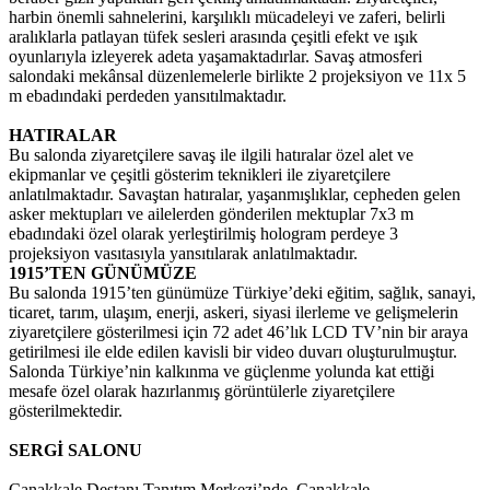
harbin önemli sahnelerini, karşılıklı mücadeleyi ve zaferi, belirli
aralıklarla patlayan tüfek sesleri arasında çeşitli efekt ve ışık
oyunlarıyla izleyerek adeta yaşamaktadırlar. Savaş atmosferi
salondaki mekânsal düzenlemelerle birlikte 2 projeksiyon ve 11x 5
m ebadındaki perdeden yansıtılmaktadır.
HATIRALAR
Bu salonda ziyaretçilere savaş ile ilgili hatıralar özel alet ve
ekipmanlar ve çeşitli gösterim teknikleri ile ziyaretçilere
anlatılmaktadır. Savaştan hatıralar, yaşanmışlıklar, cepheden gelen
asker mektupları ve ailelerden gönderilen mektuplar 7x3 m
ebadındaki özel olarak yerleştirilmiş hologram perdeye 3
projeksiyon vasıtasıyla yansıtılarak anlatılmaktadır.
1915’TEN GÜNÜMÜZE
Bu salonda 1915’ten günümüze Türkiye’deki eğitim, sağlık, sanayi,
ticaret, tarım, ulaşım, enerji, askeri, siyasi ilerleme ve gelişmelerin
ziyaretçilere gösterilmesi için 72 adet 46’lık LCD TV’nin bir araya
getirilmesi ile elde edilen kavisli bir video duvarı oluşturulmuştur.
Salonda Türkiye’nin kalkınma ve güçlenme yolunda kat ettiği
mesafe özel olarak hazırlanmış görüntülerle ziyaretçilere
gösterilmektedir.
SERGİ SALONU
Çanakkale Destanı Tanıtım Merkezi’nde, Çanakkale