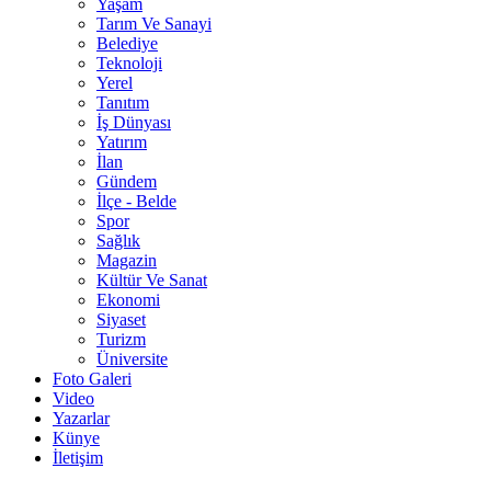
Yaşam
Tarım Ve Sanayi
Belediye
Teknoloji
Yerel
Tanıtım
İş Dünyası
Yatırım
İlan
Gündem
İlçe - Belde
Spor
Sağlık
Magazin
Kültür Ve Sanat
Ekonomi
Siyaset
Turizm
Üniversite
Foto Galeri
Video
Yazarlar
Künye
İletişim