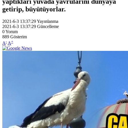
yaptıkları yuvada yavrularını dünyaya
getirip, büyütüyorlar.
2021-6-3 13:37:29
Yayınlanma
2021-6-3 13:37:29
Güncelleme
0
Yorum
889
Gösterim
-
+
A
A