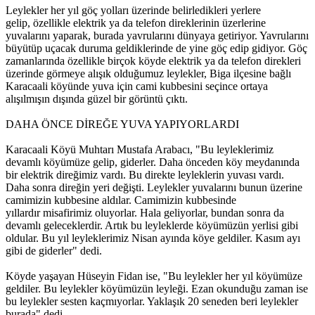
Leylekler her yıl göç yolları üzerinde belirledikleri yerlere
gelip, özellikle elektrik ya da telefon direklerinin üzerlerine
yuvalarını yaparak, burada yavrularını dünyaya getiriyor. Yavrularını
büyütüp uçacak duruma geldiklerinde de yine göç edip gidiyor. Göç
zamanlarında özellikle birçok köyde elektrik ya da telefon direkleri
üzerinde görmeye alışık olduğumuz leylekler, Biga ilçesine bağlı
Karacaali köyünde yuva için cami kubbesini seçince ortaya
alışılmışın dışında güzel bir görüntü çıktı.
DAHA ÖNCE DİREĞE YUVA YAPIYORLARDI
Karacaali Köyü Muhtarı Mustafa Arabacı, "Bu leyleklerimiz
devamlı köyümüze gelip, giderler. Daha önceden köy meydanında
bir elektrik direğimiz vardı. Bu direkte leyleklerin yuvası vardı.
Daha sonra direğin yeri değişti. Leylekler yuvalarını bunun üzerine
camimizin kubbesine aldılar. Camimizin kubbesinde
yıllardır misafirimiz oluyorlar. Hala geliyorlar, bundan sonra da
devamlı geleceklerdir. Artık bu leyleklerde köyümüzün yerlisi gibi
oldular. Bu yıl leyleklerimiz Nisan ayında köye geldiler. Kasım ayı
gibi de giderler" dedi.
Köyde yaşayan Hüseyin Fidan ise, "Bu leylekler her yıl köyümüze
geldiler. Bu leylekler köyümüzün leyleği. Ezan okunduğu zaman ise
bu leylekler sesten kaçmıyorlar. Yaklaşık 20 seneden beri leylekler
burada" dedi.