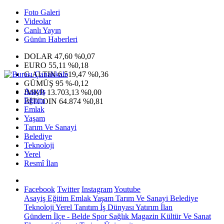
Foto Galeri
Videolar
Canlı Yayın
Günün Haberleri
DOLAR
47,60
%0,07
EURO
55,11
%0,18
G.ALTIN
6.519,47
%0,36
GÜMÜŞ
95
%-0,12
Asayiş
IMKB
13.703,13
%0,00
Eğitim
BITCOIN
64.874
%0,81
Emlak
Yaşam
Tarım Ve Sanayi
Belediye
Teknoloji
Yerel
Resmî İlan
Facebook
Twitter
Instagram
Youtube
Asayiş
Eğitim
Emlak
Yaşam
Tarım Ve Sanayi
Belediye
Teknoloji
Yerel
Tanıtım
İş Dünyası
Yatırım
İlan
Gündem
İlçe - Belde
Spor
Sağlık
Magazin
Kültür Ve Sanat