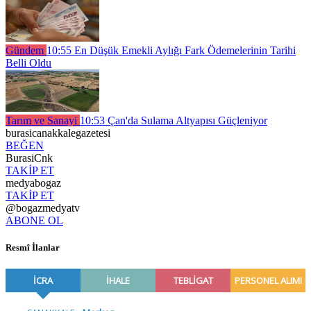
Gündem
10:55
En Düşük Emekli Aylığı Fark Ödemelerinin Tarihi
Belli Oldu
Tarım ve Sanayi
10:53
Çan'da Sulama Altyapısı Güçleniyor
burasicanakkalegazetesi
BEĞEN
BurasiCnk
TAKİP ET
medyabogaz
TAKİP ET
@bogazmedyatv
ABONE OL
Resmî İlanlar