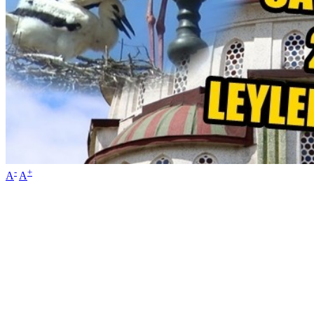
-
+
A
A