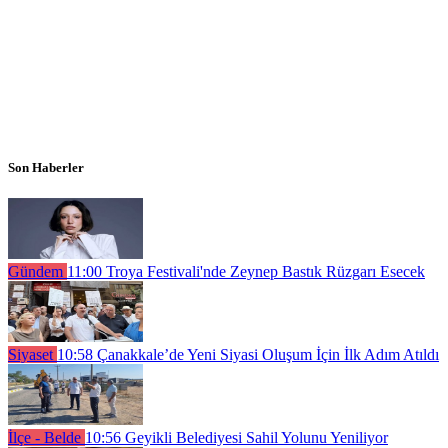
Son Haberler
Gündem
11:00
Troya Festivali'nde Zeynep Bastık Rüzgarı Esecek
Siyaset
10:58
Çanakkale’de Yeni Siyasi Oluşum İçin İlk Adım Atıldı
İlçe - Belde
10:56
Geyikli Belediyesi Sahil Yolunu Yeniliyor