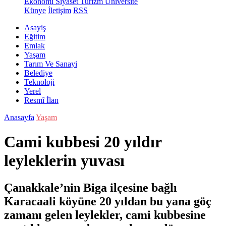
Ekonomi
Siyaset
Turizm
Üniversite
Künye
İletişim
RSS
Asayiş
Eğitim
Emlak
Yaşam
Tarım Ve Sanayi
Belediye
Teknoloji
Yerel
Resmî İlan
Anasayfa
Yaşam
Cami kubbesi 20 yıldır
leyleklerin yuvası
Çanakkale’nin Biga ilçesine bağlı
Karacaali köyüne 20 yıldan bu yana göç
zamanı gelen leylekler, cami kubbesine