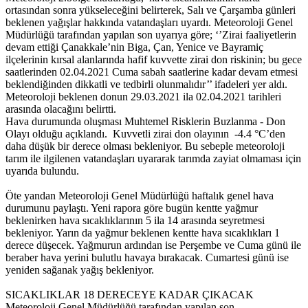
ortasından sonra yükseleceğini belirterek, Salı ve Çarşamba günleri
beklenen yağışlar hakkında vatandaşları uyardı. Meteoroloji Genel
Müdürlüğü tarafından yapılan son uyarıya göre; ‘’Zirai faaliyetlerin
devam ettiği Çanakkale’nin Biga, Çan, Yenice ve Bayramiç
ilçelerinin kırsal alanlarında hafif kuvvette zirai don riskinin; bu gece
saatlerinden 02.04.2021 Cuma sabah saatlerine kadar devam etmesi
beklendiğinden dikkatli ve tedbirli olunmalıdır’’ ifadeleri yer aldı.
Meteoroloji beklenen donun 29.03.2021 ila 02.04.2021 tarihleri
arasında olacağını belirtti.
Hava durumunda oluşması Muhtemel Risklerin Buzlanma - Don
Olayı olduğu açıklandı. Kuvvetli zirai don olayının -4.4 °C’den
daha düşük bir derece olması bekleniyor. Bu sebeple meteoroloji
tarım ile ilgilenen vatandaşları uyararak tarımda zayiat olmaması için
uyarıda bulundu.
Öte yandan Meteoroloji Genel Müdürlüğü haftalık genel hava
durumunu paylaştı. Yeni rapora göre bugün kentte yağmur
beklenirken hava sıcaklıklarının 5 ila 14 arasında seyretmesi
bekleniyor. Yarın da yağmur beklenen kentte hava sıcaklıkları 1
derece düşecek. Yağmurun ardından ise Perşembe ve Cuma günü ile
beraber hava yerini bulutlu havaya bırakacak. Cumartesi günü ise
yeniden sağanak yağış bekleniyor.
SICAKLIKLAR 18 DERECEYE KADAR ÇIKACAK
Meteoroloji Genel Müdürlüğü tarafından yapılan son