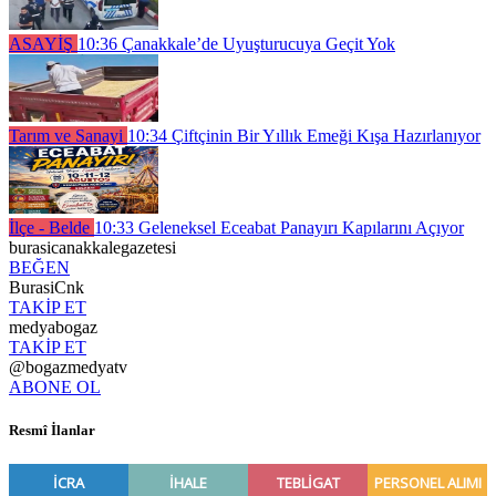
ASAYİŞ
10:36
Çanakkale’de Uyuşturucuya Geçit Yok
Tarım ve Sanayi
10:34
Çiftçinin Bir Yıllık Emeği Kışa Hazırlanıyor
İlçe - Belde
10:33
Geleneksel Eceabat Panayırı Kapılarını Açıyor
burasicanakkalegazetesi
BEĞEN
BurasiCnk
TAKİP ET
medyabogaz
TAKİP ET
@bogazmedyatv
ABONE OL
Resmî İlanlar