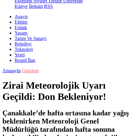
Ekonomi
Siyaset
Turizm
Üniversite
Künye
İletişim
RSS
Asayiş
Eğitim
Emlak
Yaşam
Tarım Ve Sanayi
Belediye
Teknoloji
Yerel
Resmî İlan
Anasayfa
Gündem
Zirai Meteorolojik Uyarı
Geçildi: Don Bekleniyor!
Çanakkale’de hafta ortasına kadar yağış
beklenirken Meteoroloji Genel
Müdürlüğü tarafından hafta sonuna