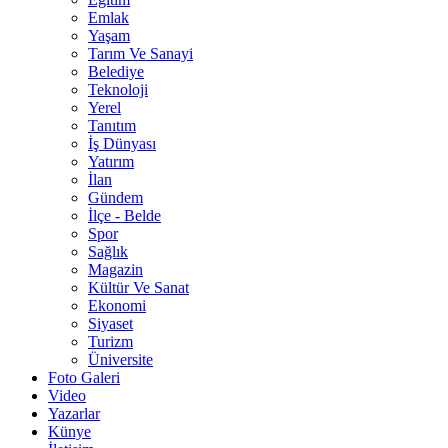
Emlak
Yaşam
Tarım Ve Sanayi
Belediye
Teknoloji
Yerel
Tanıtım
İş Dünyası
Yatırım
İlan
Gündem
İlçe - Belde
Spor
Sağlık
Magazin
Kültür Ve Sanat
Ekonomi
Siyaset
Turizm
Üniversite
Foto Galeri
Video
Yazarlar
Künye