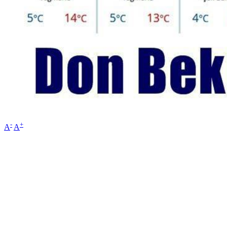
-
+
A
A