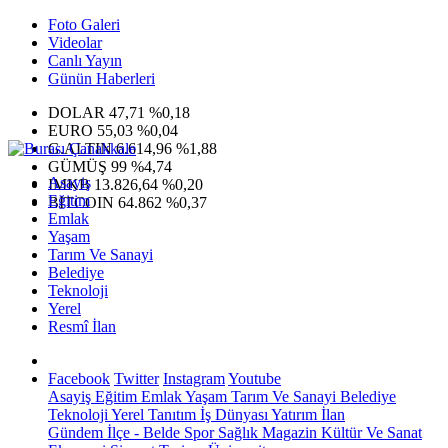
Foto Galeri
Videolar
Canlı Yayın
Günün Haberleri
DOLAR
47,71
%0,18
EURO
55,03
%0,04
G.ALTIN
6.614,96
%1,88
GÜMÜŞ
99
%4,74
Asayiş
IMKB
13.826,64
%0,20
Eğitim
BITCOIN
64.862
%0,37
Emlak
Yaşam
Tarım Ve Sanayi
Belediye
Teknoloji
Yerel
Resmî İlan
Facebook
Twitter
Instagram
Youtube
Asayiş
Eğitim
Emlak
Yaşam
Tarım Ve Sanayi
Belediye
Teknoloji
Yerel
Tanıtım
İş Dünyası
Yatırım
İlan
Gündem
İlçe - Belde
Spor
Sağlık
Magazin
Kültür Ve Sanat