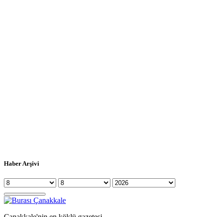
Haber Arşivi
Çanakkale'nin en köklü gazetesi