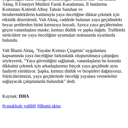
Aktaş, İl Emniyet Müdürü Faruk Karaduman, İl Jandarma
Komutanı Kıdemli Albay Tahsin Saruhan ve
beraberindekilerin katılımıyla yaya önceliğine dikkat çekmek için
etkinlik düzenlendi. Vali Aktaş, caddede bulunan yaya geçidindeki
beyaz şeritlerden birini kırmızıya boyadı. Ayrıca yaya geçitlerinden
geçen vatandaşlara maske, kırmızı düdük ve şapka dağıttı. Trafikteki
sürücülere ise yaya önceliğine uyumaları noktasında uyarılarda
bulundu.
Vali İlhami Aktaş, ‘Yayalar Kırmızı Çizgimiz’ uygulaması
kapsamında yaya önceliğine farkındalık oluşturulmaya çalıştığını
söyleyerek, “Yaya güvenliğini sağlamak, vatandaşların bu konuda
dikkatini çekmek için arkadaşlarımız birçok yaya geçidinde aynı
faaliyeti yürütüyor. Şapka, kırmızı düdük ve broşürleri dağıtıyoruz.
Sürücülerimizin, yaya geçitlerinde önceliği yayalara vermelerini
sağlayacak çalışmalarda bulunduk” dedi.
Kaynak:
DHA
#çanakkale valiliği
#ilhami aktaş