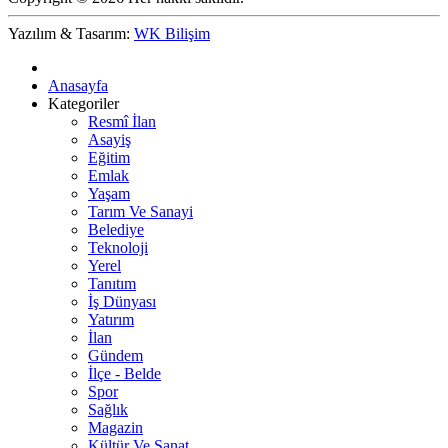
Yazılım & Tasarım:
WK Bilişim
Anasayfa
Kategoriler
Resmî İlan
Asayiş
Eğitim
Emlak
Yaşam
Tarım Ve Sanayi
Belediye
Teknoloji
Yerel
Tanıtım
İş Dünyası
Yatırım
İlan
Gündem
İlçe - Belde
Spor
Sağlık
Magazin
Kültür Ve Sanat