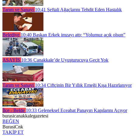
Tarım ve Sanayi
10:41
Şeftali Ağaçlarını Tehdit Eden Hastalık
Belediye
10:40
Başkan Erkek imzayı attı; “Yolumuz açık olsun”
ASAYİŞ
10:36
Çanakkale’de Uyuşturucuya Geçit Yok
Tarım ve Sanayi
10:34
Çiftçinin Bir Yıllık Emeği Kışa Hazırlanıyor
İlçe - Belde
10:33
Geleneksel Eceabat Panayırı Kapılarını Açıyor
burasicanakkalegazetesi
BEĞEN
BurasiCnk
TAKİP ET