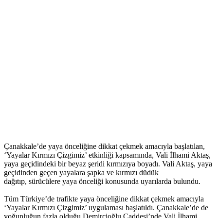
Çanakkale’de yaya önceliğine dikkat çekmek amacıyla başlatılan,
‘Yayalar Kırmızı Çizgimiz’ etkinliği kapsamında, Vali İlhami Aktaş,
yaya geçidindeki bir beyaz şeridi kırmızıya boyadı. Vali Aktaş, yaya
geçidinden geçen yayalara şapka ve kırmızı düdük
dağıtıp, sürücülere yaya önceliği konusunda uyarılarda bulundu.
Tüm Türkiye’de trafikte yaya önceliğine dikkat çekmek amacıyla
‘Yayalar Kırmızı Çizgimiz’ uygulaması başlatıldı. Çanakkale’de de
yoğunluğun fazla olduğu Demircioğlu Caddesi’nde Vali İlhami