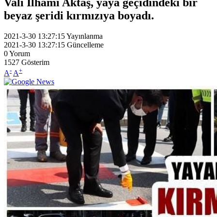
Vali İlhami Aktaş, yaya geçidindeki bir
beyaz şeridi kırmızıya boyadı.
2021-3-30 13:27:15
Yayınlanma
2021-3-30 13:27:15
Güncelleme
0
Yorum
1527
Gösterim
-
+
A
A