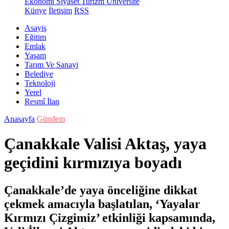
Ekonomi
Siyaset
Turizm
Üniversite
Künye
İletişim
RSS
Asayiş
Eğitim
Emlak
Yaşam
Tarım Ve Sanayi
Belediye
Teknoloji
Yerel
Resmî İlan
Anasayfa
Gündem
Çanakkale Valisi Aktaş, yaya
geçidini kırmızıya boyadı
Çanakkale’de yaya önceliğine dikkat
çekmek amacıyla başlatılan, ‘Yayalar
Kırmızı Çizgimiz’ etkinliği kapsamında,