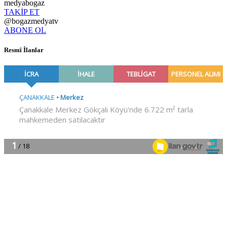
medyabogaz
TAKİP ET
@bogazmedyatv
ABONE OL
Resmî İlanlar