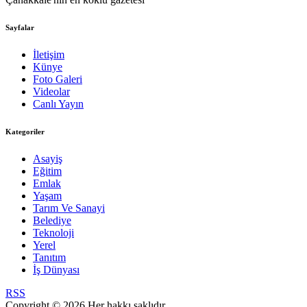
Sayfalar
İletişim
Künye
Foto Galeri
Videolar
Canlı Yayın
Kategoriler
Asayiş
Eğitim
Emlak
Yaşam
Tarım Ve Sanayi
Belediye
Teknoloji
Yerel
Tanıtım
İş Dünyası
RSS
Copyright © 2026 Her hakkı saklıdır.