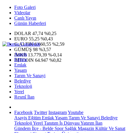
Foto Galeri
Videolar
Canlı Yayın
Günün Haberleri
DOLAR
47,74
%0,25
EURO
55,25
%0,43
G.ALTIN
6.660,55
%2,59
GÜMÜŞ
98
%3,57
Asayiş
IMKB
13.779,39
%-0,14
Eğitim
BITCOIN
64.947
%0,82
Emlak
Yaşam
Tarım Ve Sanayi
Belediye
Teknoloji
Yerel
Resmî İlan
Facebook
Twitter
Instagram
Youtube
Asayiş
Eğitim
Emlak
Yaşam
Tarım Ve Sanayi
Belediye
Teknoloji
Yerel
Tanıtım
İş Dünyası
Yatırım
İlan
Gündem
İlçe - Belde
Spor
Sağlık
Magazin
Kültür Ve Sanat