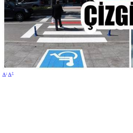
-
+
A
A