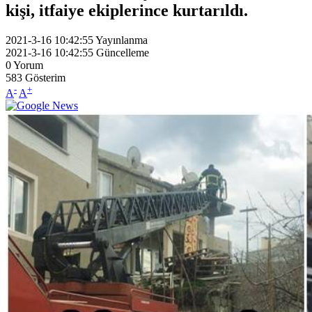
kişi, itfaiye ekiplerince kurtarıldı.
2021-3-16 10:42:55
Yayınlanma
2021-3-16 10:42:55
Güncelleme
0
Yorum
583
Gösterim
-
+
A
A