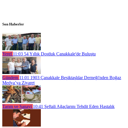
Son Haberler
Yerel
11:03
54 Yıllık Dostluk Çanakkale'de Buluştu
Gündem
11:01
1903 Çanakkale Beşiktaşlılar Derneği'nden Boğaz
Medya’ya Ziyaret
Tarım ve Sanayi
10:41
Şeftali Ağaçlarını Tehdit Eden Hastalık