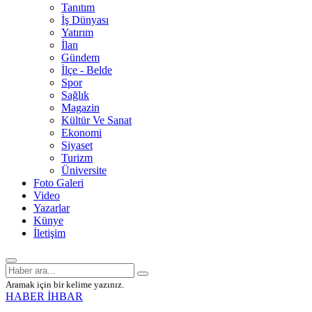
Tanıtım
İş Dünyası
Yatırım
İlan
Gündem
İlçe - Belde
Spor
Sağlık
Magazin
Kültür Ve Sanat
Ekonomi
Siyaset
Turizm
Üniversite
Foto Galeri
Video
Yazarlar
Künye
İletişim
Aramak için bir kelime yazınız.
HABER İHBAR