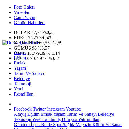
Foto Galeri
Videolar
Canlı Yayın
Günün Haberleri
DOLAR
47,74
%0,25
EURO
55,25
%0,43
G.ALTIN
6.660,55
%2,59
GÜMÜŞ
98
%3,57
Asayiş
IMKB
13.779,39
%-0,14
Eğitim
BITCOIN
64.977
%0,14
Emlak
Yaşam
Tarım Ve Sanayi
Belediye
Teknoloji
Yerel
Resmî İlan
Facebook
Twitter
Instagram
Youtube
Asayiş
Eğitim
Emlak
Yaşam
Tarım Ve Sanayi
Belediye
Teknoloji
Yerel
Tanıtım
İş Dünyası
Yatırım
İlan
Gündem
İlçe - Belde
Spor
Sağlık
Magazin
Kültür Ve Sanat