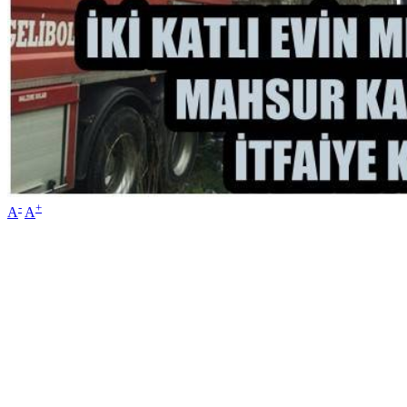
-
+
A
A