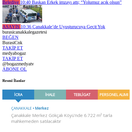
Belediye
10:40
Başkan Erkek imzayı attı; “Yolumuz açık olsun”
ASAYİŞ
10:36
Çanakkale’de Uyuşturucuya Geçit Yok
burasicanakkalegazetesi
BEĞEN
BurasiCnk
TAKİP ET
medyabogaz
TAKİP ET
@bogazmedyatv
ABONE OL
Resmî İlanlar