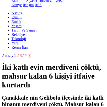
Ekonomi
Siyaset
Turizm
Üniversite
Künye
İletişim
RSS
Asayiş
Eğitim
Emlak
Yaşam
Tarım Ve Sanayi
Belediye
Teknoloji
Yerel
Resmî İlan
Anasayfa
ASAYİŞ
İki katlı evin merdiveni çöktü,
mahsur kalan 6 kişiyi itfaiye
kurtardı
Çanakkale'nin Gelibolu ilçesinde iki katlı
binanın merdiveni çöktü. Mahsur kalan 6