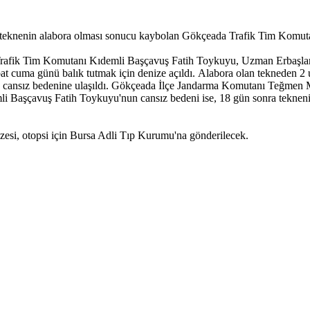
er teknenin alabora olması sonucu kaybolan Gökçeada Trafik Tim Komu
fik Tim Komutanı Kıdemli Başçavuş Fatih Toykuyu, Uzman Erbaşlar Ş
ubat cuma günü balık tutmak için denize açıldı. Alabora olan tekneden 2
a cansız bedenine ulaşıldı. Gökçeada İlçe Jandarma Komutanı Teğmen M
Başçavuş Fatih Toykuyu'nun cansız bedeni ise, 18 gün sonra teknenin 
zesi, otopsi için Bursa Adli Tıp Kurumu'na gönderilecek.