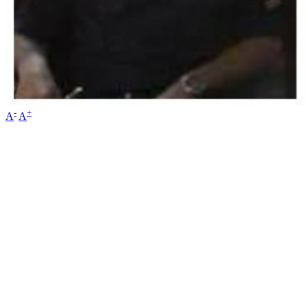
-
+
A
A