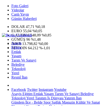
Foto Galeri
Videolar
Canlı Yayın
Günün Haberleri
DOLAR
47,71
%0,18
EURO
55,04
%0,05
G.ALTIN
6.548,09
%0,85
GÜMÜŞ
96
%1,48
Asayiş
IMKB
13.798,82
%0,00
Eğitim
BITCOIN
64.212
%-1,01
Emlak
Yaşam
Tarım Ve Sanayi
Belediye
Teknoloji
Yerel
Resmî İlan
Facebook
Twitter
Instagram
Youtube
Asayiş
Eğitim
Emlak
Yaşam
Tarım Ve Sanayi
Belediye
Teknoloji
Yerel
Tanıtım
İş Dünyası
Yatırım
İlan
Gündem
İlçe - Belde
Spor
Sağlık
Magazin
Kültür Ve Sanat