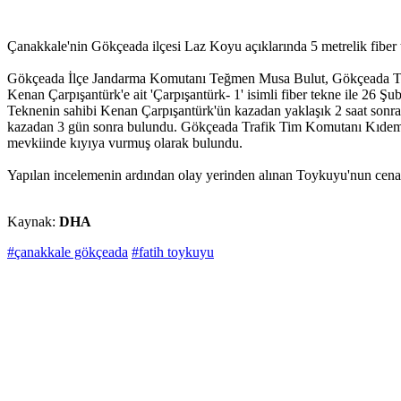
Çanakkale'nin Gökçeada ilçesi Laz Koyu açıklarında 5 metrelik fib
Gökçeada İlçe Jandarma Komutanı Teğmen Musa Bulut, Gökçeada Tra
Kenan Çarpışantürk'e ait 'Çarpışantürk- 1' isimli fiber tekne ile 26 Ş
Teknenin sahibi Kenan Çarpışantürk'ün kazadan yaklaşık 2 saat sonr
kazadan 3 gün sonra bulundu. Gökçeada Trafik Tim Komutanı Kıdemli 
mevkiinde kıyıya vurmuş olarak bulundu.
Yapılan incelemenin ardından olay yerinden alınan Toykuyu'nun cena
Kaynak:
DHA
#çanakkale gökçeada
#fatih toykuyu