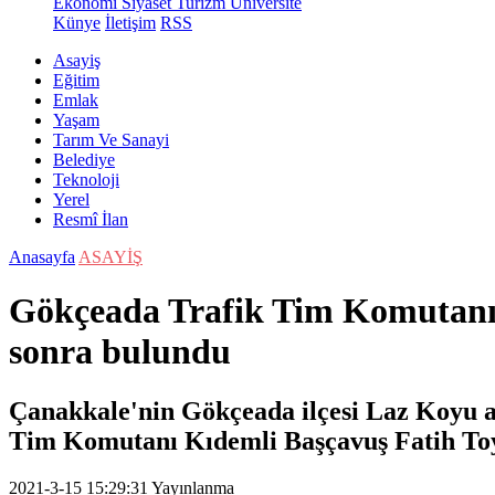
Ekonomi
Siyaset
Turizm
Üniversite
Künye
İletişim
RSS
Asayiş
Eğitim
Emlak
Yaşam
Tarım Ve Sanayi
Belediye
Teknoloji
Yerel
Resmî İlan
Anasayfa
ASAYİŞ
Gökçeada Trafik Tim Komutanı 
sonra bulundu
Çanakkale'nin Gökçeada ilçesi Laz Koyu a
Tim Komutanı Kıdemli Başçavuş Fatih To
2021-3-15 15:29:31
Yayınlanma