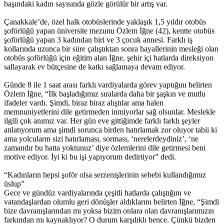
başındaki kadın sayısında gözle görülür bir artış var.
Çanakkale’de, özel halk otobüslerinde yaklaşık 1,5 yıldır otobüs
şoförlüğü yapan üniversite mezunu Özlem İğne (42), kentte otobüs
şoförlüğü yapan 3 kadından biri ve 3 çocuk annesi. Farklı iş
kollarında uzunca bir süre çalıştıktan sonra hayallerinin mesleği olan
otobüs şoförlüğü için eğitim alan İğne, şehir içi hatlarda direksiyon
sallayarak ev bütçesine de katkı sağlamaya devam ediyor.
Günde 8 ile 1 saat arası farklı vardiyalarda görev yaptığını belirten
Özlem İğne, “İlk başladığımız sıralarda daha bir şaşkın ve mutlu
ifadeler vardı. Şimdi, biraz biraz alıştılar ama halen
memnuniyetlerini dile getirmeden inmiyorlar sağ olsunlar. Meslekle
ilgili çok anımız var. Her gün eve gittiğimde farklı farklı şeyler
anlatıyorum ama şimdi sorunca birden hatırlamak zor oluyor tabii ki
ama yolcuların sizi hatırlaması, sorması, ‘nerelerdeydiniz’, ‘ne
zamandır bu hatta yoktunuz’ diye özlemlerini dile getirmesi beni
motive ediyor. İyi ki bu işi yapıyorum dedirtiyor” dedi.
“Kadınların hepsi şoför olsa serzenişlerinin sebebi kullandığımız
üslup”
Gece ve gündüz vardiyalarında çeşitli hatlarda çalıştığını ve
vatandaşlardan olumlu geri dönüşler aldıklarını belirten İğne, “Şimdi
bize davranışlarından mı yoksa bizim onlara olan davranışlarımızın
farkından mı kaynaklıyor? O durum karşılıklı bence. Çünkü bizden