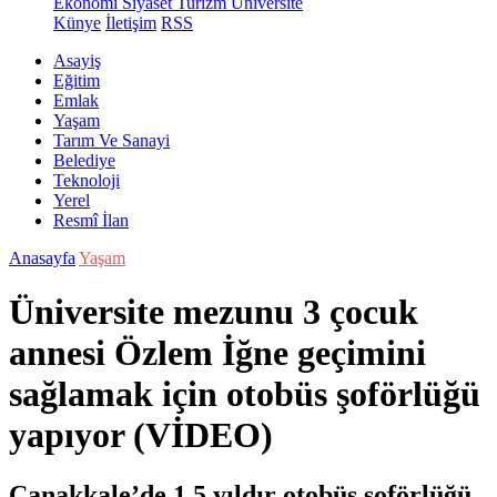
Ekonomi
Siyaset
Turizm
Üniversite
Künye
İletişim
RSS
Asayiş
Eğitim
Emlak
Yaşam
Tarım Ve Sanayi
Belediye
Teknoloji
Yerel
Resmî İlan
Anasayfa
Yaşam
Üniversite mezunu 3 çocuk
annesi Özlem İğne geçimini
sağlamak için otobüs şoförlüğü
yapıyor (VİDEO)
Çanakkale’de 1,5 yıldır otobüs şoförlüğü