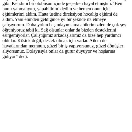
gibi. Kendimi bir otobüsün içinde geçerken hayal etmiştim. ‘Ben
bunu yapmalıyım, yapabilirim’ dedim ve hemen onun için
eğitimlerimi aldım. Hatta üstüne direksiyon hocalığı eğitimi de
aldım. Yani elimden geldiğince iyi bir şekilde ifa etmeye
çalışıyorum. Daha yolun başındayım ama abilerimizden de çok şey
öğreniyoruz tabii ki. Sağ olsunlar onlar da bizden desteklerini
esirgemiyorlar. Çalıştığımız arkadaşlarımız da bize hep yardımcı
oldular. Köstek değil, destek olmak için varlar. Ailem de
hayatlarından memnun, güzel bir iş yapıyorsunuz, güzel dönüşler
alıyorsunuz. Dolayısıyla onlar da gurur duyuyor ve hoşlarına
gidiyor” dedi.