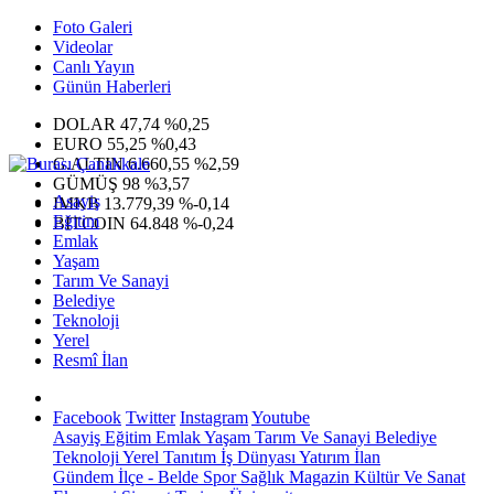
Foto Galeri
Videolar
Canlı Yayın
Günün Haberleri
DOLAR
47,74
%0,25
EURO
55,25
%0,43
G.ALTIN
6.660,55
%2,59
GÜMÜŞ
98
%3,57
Asayiş
IMKB
13.779,39
%-0,14
Eğitim
BITCOIN
64.848
%-0,24
Emlak
Yaşam
Tarım Ve Sanayi
Belediye
Teknoloji
Yerel
Resmî İlan
Facebook
Twitter
Instagram
Youtube
Asayiş
Eğitim
Emlak
Yaşam
Tarım Ve Sanayi
Belediye
Teknoloji
Yerel
Tanıtım
İş Dünyası
Yatırım
İlan
Gündem
İlçe - Belde
Spor
Sağlık
Magazin
Kültür Ve Sanat