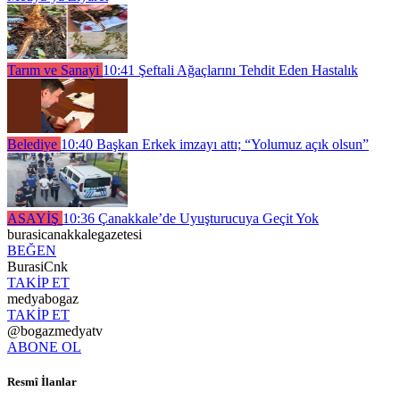
Tarım ve Sanayi
10:41
Şeftali Ağaçlarını Tehdit Eden Hastalık
Belediye
10:40
Başkan Erkek imzayı attı; “Yolumuz açık olsun”
ASAYİŞ
10:36
Çanakkale’de Uyuşturucuya Geçit Yok
burasicanakkalegazetesi
BEĞEN
BurasiCnk
TAKİP ET
medyabogaz
TAKİP ET
@bogazmedyatv
ABONE OL
Resmî İlanlar