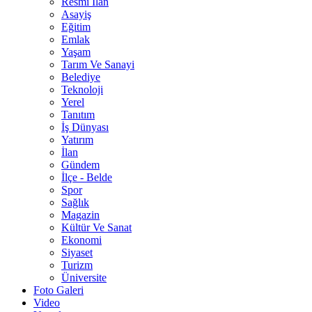
Resmî İlan
Asayiş
Eğitim
Emlak
Yaşam
Tarım Ve Sanayi
Belediye
Teknoloji
Yerel
Tanıtım
İş Dünyası
Yatırım
İlan
Gündem
İlçe - Belde
Spor
Sağlık
Magazin
Kültür Ve Sanat
Ekonomi
Siyaset
Turizm
Üniversite
Foto Galeri
Video