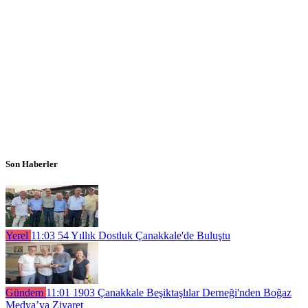
Son Haberler
Yerel
11:03
54 Yıllık Dostluk Çanakkale'de Buluştu
Gündem
11:01
1903 Çanakkale Beşiktaşlılar Derneği'nden Boğaz
Medya’ya Ziyaret