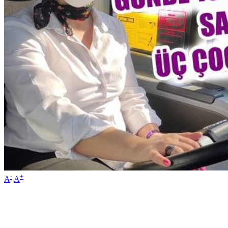
-
+
A
A