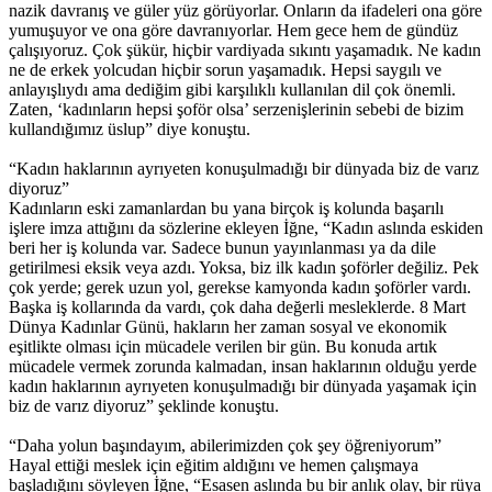
nazik davranış ve güler yüz görüyorlar. Onların da ifadeleri ona göre
yumuşuyor ve ona göre davranıyorlar. Hem gece hem de gündüz
çalışıyoruz. Çok şükür, hiçbir vardiyada sıkıntı yaşamadık. Ne kadın
ne de erkek yolcudan hiçbir sorun yaşamadık. Hepsi saygılı ve
anlayışlıydı ama dediğim gibi karşılıklı kullanılan dil çok önemli.
Zaten, ‘kadınların hepsi şoför olsa’ serzenişlerinin sebebi de bizim
kullandığımız üslup” diye konuştu.
“Kadın haklarının ayrıyeten konuşulmadığı bir dünyada biz de varız
diyoruz”
Kadınların eski zamanlardan bu yana birçok iş kolunda başarılı
işlere imza attığını da sözlerine ekleyen İğne, “Kadın aslında eskiden
beri her iş kolunda var. Sadece bunun yayınlanması ya da dile
getirilmesi eksik veya azdı. Yoksa, biz ilk kadın şoförler değiliz. Pek
çok yerde; gerek uzun yol, gerekse kamyonda kadın şoförler vardı.
Başka iş kollarında da vardı, çok daha değerli mesleklerde. 8 Mart
Dünya Kadınlar Günü, hakların her zaman sosyal ve ekonomik
eşitlikte olması için mücadele verilen bir gün. Bu konuda artık
mücadele vermek zorunda kalmadan, insan haklarının olduğu yerde
kadın haklarının ayrıyeten konuşulmadığı bir dünyada yaşamak için
biz de varız diyoruz” şeklinde konuştu.
“Daha yolun başındayım, abilerimizden çok şey öğreniyorum”
Hayal ettiği meslek için eğitim aldığını ve hemen çalışmaya
başladığını söyleyen İğne, “Esasen aslında bu bir anlık olay, bir rüya