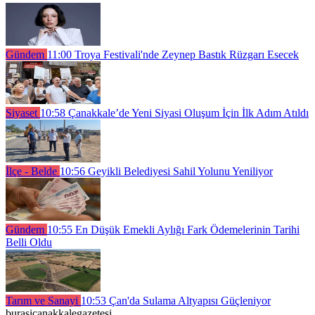
Gündem
11:00
Troya Festivali'nde Zeynep Bastık Rüzgarı Esecek
Siyaset
10:58
Çanakkale’de Yeni Siyasi Oluşum İçin İlk Adım Atıldı
İlçe - Belde
10:56
Geyikli Belediyesi Sahil Yolunu Yeniliyor
Gündem
10:55
En Düşük Emekli Aylığı Fark Ödemelerinin Tarihi
Belli Oldu
Tarım ve Sanayi
10:53
Çan'da Sulama Altyapısı Güçleniyor
burasicanakkalegazetesi