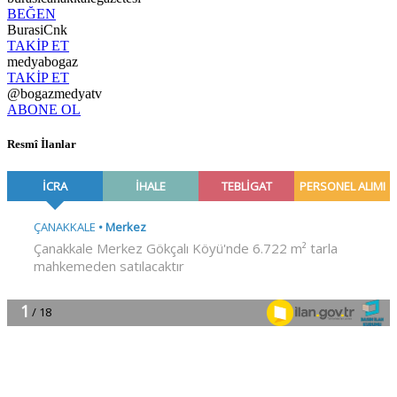
BEĞEN
BurasiCnk
TAKİP ET
medyabogaz
TAKİP ET
@bogazmedyatv
ABONE OL
Resmî İlanlar