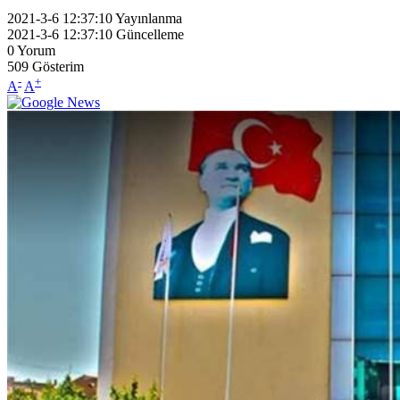
2021-3-6 12:37:10
Yayınlanma
2021-3-6 12:37:10
Güncelleme
0
Yorum
509
Gösterim
-
+
A
A