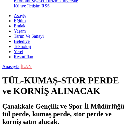
Ekonomi
Siyaset
Turizm
Üniversite
Künye
İletişim
RSS
Asayiş
Eğitim
Emlak
Yaşam
Tarım Ve Sanayi
Belediye
Teknoloji
Yerel
Resmî İlan
Anasayfa
İLAN
TÜL-KUMAŞ-STOR PERDE
ve KORNİŞ ALINACAK
Çanakkale Gençlik ve Spor İl Müdürlüğü
tül perde, kumaş perde, stor perde ve
korniş satın alacak.