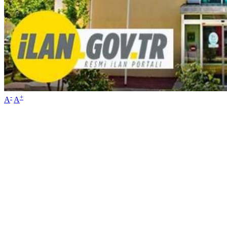
-
+
A
A