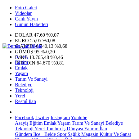
Foto Galeri
Videolar
Canlı Yayın
Günün Haberleri
DOLAR
47,60
%0,07
EURO
55,05
%0,08
G.ALTIN
6.540,13
%0,68
GÜMÜŞ
95
%-0,20
Asayiş
IMKB
13.765,48
%0,46
Eğitim
BITCOIN
64.670
%0,81
Emlak
Yaşam
Tarım Ve Sanayi
Belediye
Teknoloji
Yerel
Resmî İlan
Facebook
Twitter
Instagram
Youtube
Asayiş
Eğitim
Emlak
Yaşam
Tarım Ve Sanayi
Belediye
Teknoloji
Yerel
Tanıtım
İş Dünyası
Yatırım
İlan
Gündem
İlçe - Belde
Spor
Sağlık
Magazin
Kültür Ve Sanat