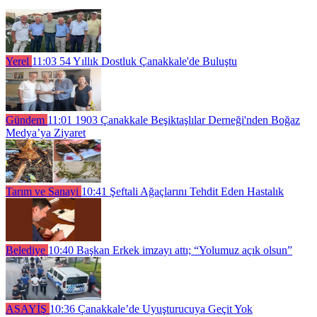
Yerel
11:03
54 Yıllık Dostluk Çanakkale'de Buluştu
Gündem
11:01
1903 Çanakkale Beşiktaşlılar Derneği'nden Boğaz
Medya’ya Ziyaret
Tarım ve Sanayi
10:41
Şeftali Ağaçlarını Tehdit Eden Hastalık
Belediye
10:40
Başkan Erkek imzayı attı; “Yolumuz açık olsun”
ASAYİŞ
10:36
Çanakkale’de Uyuşturucuya Geçit Yok