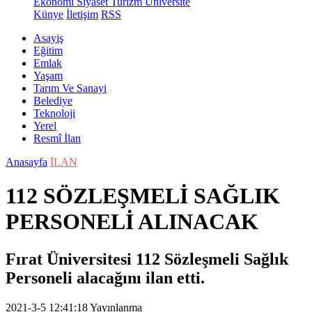
Ekonomi
Siyaset
Turizm
Üniversite
Künye
İletişim
RSS
Asayiş
Eğitim
Emlak
Yaşam
Tarım Ve Sanayi
Belediye
Teknoloji
Yerel
Resmî İlan
Anasayfa
İLAN
112 SÖZLEŞMELİ SAĞLIK
PERSONELİ ALINACAK
Fırat Üniversitesi 112 Sözleşmeli Sağlık
Personeli alacağını ilan etti.
2021-3-5 12:41:18
Yayınlanma