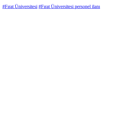
#Fırat Üniversitesi
#Fırat Üniversitesi personel ilanı