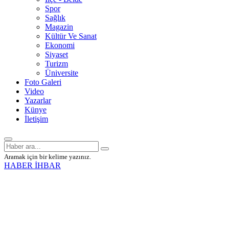
Spor
Sağlık
Magazin
Kültür Ve Sanat
Ekonomi
Siyaset
Turizm
Üniversite
Foto Galeri
Video
Yazarlar
Künye
İletişim
Aramak için bir kelime yazınız.
HABER İHBAR