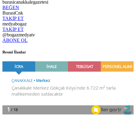
burasicanakkalegazetesi
BEĞEN
BurasiCnk
TAKİP ET
medyabogaz
TAKİP ET
@bogazmedyatv
ABONE OL
Resmî İlanlar