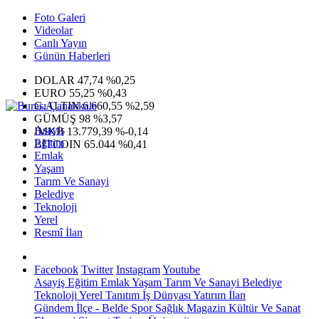
Foto Galeri
Videolar
Canlı Yayın
Günün Haberleri
DOLAR
47,74
%0,25
EURO
55,25
%0,43
G.ALTIN
6.660,55
%2,59
GÜMÜŞ
98
%3,57
Asayiş
IMKB
13.779,39
%-0,14
Eğitim
BITCOIN
65.044
%0,41
Emlak
Yaşam
Tarım Ve Sanayi
Belediye
Teknoloji
Yerel
Resmî İlan
Facebook
Twitter
Instagram
Youtube
Asayiş
Eğitim
Emlak
Yaşam
Tarım Ve Sanayi
Belediye
Teknoloji
Yerel
Tanıtım
İş Dünyası
Yatırım
İlan
Gündem
İlçe - Belde
Spor
Sağlık
Magazin
Kültür Ve Sanat