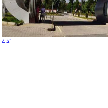
-
+
A
A