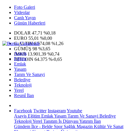
Foto Galeri
Videolar
Canlı Yayın
Günün Haberleri
DOLAR
47,71
%0,18
EURO
55,01
%0,00
G.ALTIN
6.574,08
%1,26
GÜMÜŞ
98
%3,65
Asayiş
IMKB
13.901,39
%0,74
Eğitim
BITCOIN
64.375
%-0,65
Emlak
Yaşam
Tarım Ve Sanayi
Belediye
Teknoloji
Yerel
Resmî İlan
Facebook
Twitter
Instagram
Youtube
Asayiş
Eğitim
Emlak
Yaşam
Tarım Ve Sanayi
Belediye
Teknoloji
Yerel
Tanıtım
İş Dünyası
Yatırım
İlan
Gündem
İlçe - Belde
Spor
Sağlık
Magazin
Kültür Ve Sanat