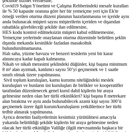
şeklinde hizmet vermesine,
Covid­19 Salgın Yönetimi ve Çalışma Rehberindeki mesafe kuralları
ile % 50 kapasite oranına göre her bir yeme­içme yeri için Ek'te
örneği verilen oturma düzeni planının hazırlanmasına ve içeride aynı
anda bulunacak müşteri sayısı müşterilerin içeriden ve dışarıdan
rahatlıkla görebileceği şekilde ilan edilmesine,
HES kodu kontrol edilmeksizin müşteri kabul edilmemesine,
Yeme­içme yerlerinde onaylanan oturma düzeninde belirtilen şeklin
dışında mekanda kesinlikle fazladan masa­koltuk
bulundurulmamasına.
Halı saha, yüzme havuzu ve benzeri tesislerin yeni bir karar
alınıncaya kadar kapalı kalmasına.
Nikah ve nikah merasimi şeklindeki düğünler, kişi başına minimum
8 m² alan ayırmak, katılımcı sayısı 50’yi geçmemek ve 1 saatle
sınırlı olmak üzere yapılmasına.
Sivil toplum kuruluşları, kamu kurumu niteliğindeki meslek
kuruluşları ve bunların üst kuruluşları ile birlikler ve kooperatifler
tarafından düzenlenecek genel kurul dahil kişilerin bir araya
gelmesine neden olan her türlü etkinlikleri? kişi başına 8 metrekare
alan bırakma ve aynı anda bulunabilecek azami kişi sayısı 300’ü
geçmemek üzere ilgili kurum/kuruluşların yetkililerince her türlü
tedbir alınarak yapılmasına.
Ayrıca denetim faaliyetlerinin kesintisiz yürütülmesi amacıyla
yukarıda belirtildiği şekilde kişilerin bir araya gelmesine neden
olacak her türlü etkinliğin Valiliğe (ilgili mevzuatında başkaca bir