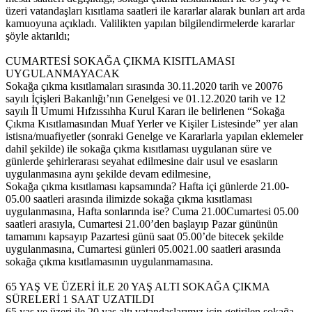
üzeri vatandaşları kısıtlama saatleri ile kararlar alarak bunları art arda
kamuoyuna açıkladı. Valilikten yapılan bilgilendirmelerde kararlar
şöyle aktarıldı;
CUMARTESİ SOKAĞA ÇIKMA KISITLAMASI
UYGULANMAYACAK
Sokağa çıkma kısıtlamaları sırasında 30.11.2020 tarih ve 20076
sayılı İçişleri Bakanlığı’nın Genelgesi ve 01.12.2020 tarih ve 12
sayılı İl Umumi Hıfzıssıhha Kurul Kararı ile belirlenen “Sokağa
Çıkma Kısıtlamasından Muaf Yerler ve Kişiler Listesinde” yer alan
istisna/muafiyetler (sonraki Genelge ve Kararlarla yapılan eklemeler
dahil şekilde) ile sokağa çıkma kısıtlaması uygulanan süre ve
günlerde şehirlerarası seyahat edilmesine dair usul ve esasların
uygulanmasına aynı şekilde devam edilmesine,
Sokağa çıkma kısıtlaması kapsamında? Hafta içi günlerde 21.00­
05.00 saatleri arasında ilimizde sokağa çıkma kısıtlaması
uygulanmasına, Hafta sonlarında ise? Cuma 21.00­Cumartesi 05.00
saatleri arasıyla, Cumartesi 21.00’den başlayıp Pazar gününün
tamamını kapsayıp Pazartesi günü saat 05.00’de bitecek şekilde
uygulanmasına, Cumartesi günleri 05.00­21.00 saatleri arasında
sokağa çıkma kısıtlamasının uygulanmamasına.
65 YAŞ VE ÜZERİ İLE 20 YAŞ ALTI SOKAĞA ÇIKMA
SÜRELERİ 1 SAAT UZATILDI
65 yaş ve üzeri ile 20 yaş altı vatandaşlarımız için getirilen sokağa