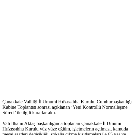
Çanakkale Valiliği İl Umumi Hıfzıssıhha Kurulu, Cumhurbaşkanlığı
Kabine Toplantısı sonrası açıklanan ‘Yeni Kontrollü Normalleşme
Süreci’ ile ilgili kararlar aldı.
Vali İlhami Aktaş başkanlığında toplanan Çanakkale İl Umumi
Hıfzıssıhha Kurulu yüz yüze eğitim, işletmelerin açılması, kamuda
mesai saatleri değişikliği, sokağa çıkma kısıtlamaları ile 65 yaş ve