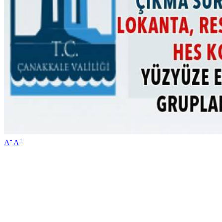
-
+
A
A