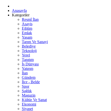
Anasayfa
Kategoriler
Resmî İlan
Asayiş
Eğitim
Emlak
Yaşam
Tarım Ve Sanayi
Belediye
Teknoloji
Yerel
Tanıtım
İş Dünyası
Yatırım
İlan
Gündem
İlçe - Belde
Spor
Sağlık
Magazin
Kültür Ve Sanat
Ekonomi
Siyaset