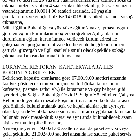
çıkma süreleri 3 saatten 4 saate yükseltilecek olup; 65 yaş ve üzeri
vatandaşlarımız 10.00­14.00 saatleri arasında, 20 yaş altı
çocuklarımız ve gençlerimiz ise 14.00­18.00 saatleri arasında sokağa
çıkmasına,
Milli Eğitim Bakanlığınca yüz yüze eğitim/sınav yapması uygun
görülen eğitim kurumlarının öğrenci/öğretmen/çalışanlarının
durumlarını eğitim kurumlarınca verilecek kurum adresi ile
çalışma/ders programını ihtiva eden belge ile belgelendirmeleri
şartıyla, güzergah ve ilgili saatlerle sınırlı olacak şekilde sokağa
çıkma kısıtlamasından muaf tutulmasına.
LOKANTA, RESTORAN, KAFETERYALARA HES
KODUYLA GİRİLECEK
Belirlenen kapasite oranlarına göre 07.00­19.00 saatleri arasında
faaliyet gösterecek olan yeme­içme yerleri (lokanta, restoran,
kafeterya, pastane, tatlıcı vb.) ile kıraathane ve çay bahçesi gibi
işyerleri için Sağlık Bakanlığı Covid­19 Salgın Yönetimi ve Çalışma
Rehberinde yer alan mesafe koşulları (masalar ve koltuklar arası)
göz önünde bulundurularak açık ve kapalı alanlar için ayrı ayrı
olacak şekilde % 50 kapasite sınırlaması oranı uygulanarak mekanda
bulunabilecek masa­koltuk sayısı ve aynı anda bulunabilecek azami
kişi sayısının tespit edilmesine,
Yeme­içme yerleri 19:00­21.00 saatleri arasında paket servisi veya
gel­al şeklinde, 21.00­24.00 saatleri arasında ise sadece paket servis