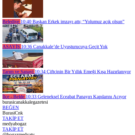
Belediye
10:40
Başkan Erkek imzayı attı; “Yolumuz açık olsun”
ASAYİŞ
10:36
Çanakkale’de Uyuşturucuya Geçit Yok
Tarım ve Sanayi
10:34
Çiftçinin Bir Yıllık Emeği Kışa Hazırlanıyor
İlçe - Belde
10:33
Geleneksel Eceabat Panayırı Kapılarını Açıyor
burasicanakkalegazetesi
BEĞEN
BurasiCnk
TAKİP ET
medyabogaz
TAKİP ET
@bogazmedyatv