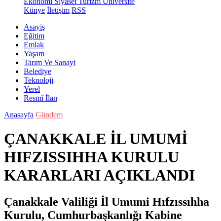
Ekonomi
Siyaset
Turizm
Üniversite
Künye
İletişim
RSS
Asayiş
Eğitim
Emlak
Yaşam
Tarım Ve Sanayi
Belediye
Teknoloji
Yerel
Resmî İlan
Anasayfa
Gündem
ÇANAKKALE İL UMUMİ
HIFZISSIHHA KURULU
KARARLARI AÇIKLANDI
Çanakkale Valiliği İl Umumi Hıfzıssıhha
Kurulu, Cumhurbaşkanlığı Kabine