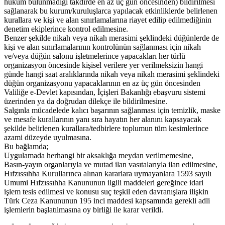
hüküm bulunmadığı takdirde en az üç gün öncesinden) bildirilmesi
sağlanarak bu kurum/kuruluşlarca yapılacak etkinliklerde belirlenen
kurallara ve kişi ve alan sınırlamalarına riayet edilip edilmediğinin
denetim ekiplerince kontrol edilmesine.
Benzer şekilde nikah veya nikah merasimi şeklindeki düğünlerde de
kişi ve alan sınırlamalarının kontrolünün sağlanması için nikah
ve/veya düğün salonu işletmelerince yapacakları her türlü
organizasyon öncesinde kişisel verilere yer verilmeksizin hangi
günde hangi saat aralıklarında nikah veya nikah merasimi şeklindeki
düğün organizasyonu yapacaklarının en az üç gün öncesinden
Valiliğe e-Devlet kapısından, İçişleri Bakanlığı e­başvuru sistemi
üzerinden ya da doğrudan dilekçe ile bildirilmesine.
Salgınla mücadelede kalıcı başarının sağlanması için temizlik, maske
ve mesafe kurallarının yanı sıra hayatın her alanını kapsayacak
şekilde belirlenen kurallara/tedbirlere toplumun tüm kesimlerince
azami düzeyde uyulmasına.
Bu bağlamda;
Uygulamada herhangi bir aksaklığa meydan verilmemesine,
Basın-yayın organlarıyla ve mutad ilan vasıtalarıyla ilan edilmesine,
Hıfzıssıhha Kurullarınca alınan kararlara uymayanlara 1593 sayılı
Umumi Hıfzıssıhha Kanununun ilgili maddeleri gereğince idari
işlem tesis edilmesi ve konusu suç teşkil eden davranışlara ilişkin
Türk Ceza Kanununun 195 inci maddesi kapsamında gerekli adli
işlemlerin başlatılmasına oy birliği ile karar verildi.