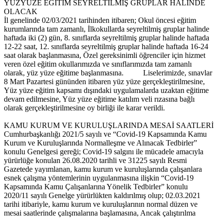
YÜZYÜZE EĞİTİM SEYRELTİLMİŞ GRUPLAR HALİNDE
OLACAK
İl genelinde 02/03/2021 tarihinden itibaren; Okul öncesi eğitim
kurumlarında tam zamanlı, İlkokullarda seyreltilmiş gruplar halinde
haftada iki (2) gün, 8. sınıflarda seyreltilmiş gruplar halinde haftada
12-22 saat, 12. sınıflarda seyreltilmiş gruplar halinde haftada 16-24
saat olarak başlanmasına, Özel gereksinimli öğrenciler için hizmet
veren özel eğitim okullarımızda ve sınıflarımızda tam zamanlı
olarak, yüz yüze eğitime başlanmasına. Liselerimizde, sınavlar
8 Mart Pazartesi gününden itibaren yüz yüze gerçekleştirilmesine,
Yüz yüze eğitim kapsamı dışındaki uygulamalarda uzaktan eğitime
devam edilmesine, Yüz yüze eğitime katılım veli rızasına bağlı
olarak gerçekleştirilmesine oy birliği ile karar verildi.
KAMU KURUM VE KURULUŞLARINDA MESAİ SAATLERİ
Cumhurbaşkanlığı 2021/5 sayılı ve “Covid-19 Kapsamında Kamu
Kurum ve Kuruluşlarında Normalleşme ve Alınacak Tedbirler”
konulu Genelgesi gereği; Covid-19 salgını ile mücadele amacıyla
yürürlüğe konulan 26.08.2020 tarihli ve 31225 sayılı Resmi
Gazetede yayımlanan, kamu kurum ve kuruluşlarında çalışanlara
esnek çalışma yöntemlerinin uygulanmasına ilişkin “Covid-19
Kapsamında Kamu Çalışanlarına Yönelik Tedbirler” konulu
2020/11 sayılı Genelge yürürlükten kaldırılmış olup; 02.03.2021
tarihi itibariyle, kamu kurum ve kuruluşlarının normal düzen ve
mesai saatlerinde çalışmalarına başlamasına, Ancak çalıştırılma