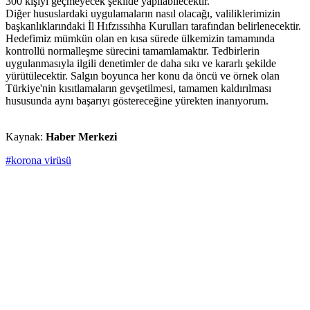
300 kişiyi geçmeyecek şekilde yapılabilecektir.
Diğer hususlardaki uygulamaların nasıl olacağı, valiliklerimizin
başkanlıklarındaki İl Hıfzıssıhha Kurulları tarafından belirlenecektir.
Hedefimiz mümkün olan en kısa sürede ülkemizin tamamında
kontrollü normalleşme sürecini tamamlamaktır. Tedbirlerin
uygulanmasıyla ilgili denetimler de daha sıkı ve kararlı şekilde
yürütülecektir. Salgın boyunca her konu da öncü ve örnek olan
Türkiye'nin kısıtlamaların gevşetilmesi, tamamen kaldırılması
hususunda aynı başarıyı göstereceğine yürekten inanıyorum.
Kaynak:
Haber Merkezi
#korona virüsü