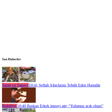
Son Haberler
Tarım ve Sanayi
10:41
Şeftali Ağaçlarını Tehdit Eden Hastalık
Belediye
10:40
Başkan Erkek imzayı attı; “Yolumuz açık olsun”