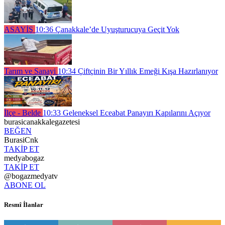
ASAYİŞ
10:36
Çanakkale’de Uyuşturucuya Geçit Yok
Tarım ve Sanayi
10:34
Çiftçinin Bir Yıllık Emeği Kışa Hazırlanıyor
İlçe - Belde
10:33
Geleneksel Eceabat Panayırı Kapılarını Açıyor
burasicanakkalegazetesi
BEĞEN
BurasiCnk
TAKİP ET
medyabogaz
TAKİP ET
@bogazmedyatv
ABONE OL
Resmî İlanlar