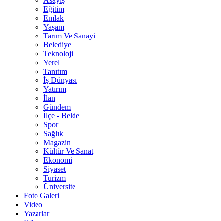
Asayiş
Eğitim
Emlak
Yaşam
Tarım Ve Sanayi
Belediye
Teknoloji
Yerel
Tanıtım
İş Dünyası
Yatırım
İlan
Gündem
İlçe - Belde
Spor
Sağlık
Magazin
Kültür Ve Sanat
Ekonomi
Siyaset
Turizm
Üniversite
Foto Galeri
Video
Yazarlar