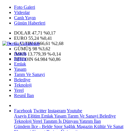
Foto Galeri
Videolar
Canlı Yayın
Günün Haberleri
DOLAR
47,71
%0,17
EURO
55,24
%0,41
G.ALTIN
6.666,61
%2,68
GÜMÜŞ
98
%3,62
Asayiş
IMKB
13.779,39
%-0,14
Eğitim
BITCOIN
64.984
%0,86
Emlak
Yaşam
Tarım Ve Sanayi
Belediye
Teknoloji
Yerel
Resmî İlan
Facebook
Twitter
Instagram
Youtube
Asayiş
Eğitim
Emlak
Yaşam
Tarım Ve Sanayi
Belediye
Teknoloji
Yerel
Tanıtım
İş Dünyası
Yatırım
İlan
Gündem
İlçe - Belde
Spor
Sağlık
Magazin
Kültür Ve Sanat