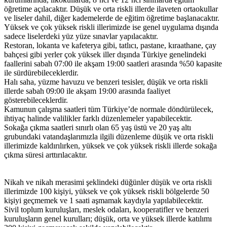
öğretime açılacaktır. Düşük ve orta riskli illerde ilaveten ortaokullar
ve liseler dahil, diğer kademelerde de eğitim öğretime başlanacaktır.
Yüksek ve çok yüksek riskli illerimizde ise genel uygulama dışında
sadece liselerdeki yüz yüze sınavlar yapılacaktır.
Restoran, lokanta ve kafeterya gibi, tatlıcı, pastane, kıraathane, çay
bahçesi gibi yerler çok yüksek iller dışında Türkiye genelindeki
faallerini sabah 07:00 ile akşam 19:00 saatleri arasında %50 kapasite
ile sürdürebileceklerdir.
Halı saha, yüzme havuzu ve benzeri tesisler, düşük ve orta riskli
illerde sabah 09:00 ile akşam 19:00 arasında faaliyet
gösterebileceklerdir.
Kamunun çalışma saatleri tüm Türkiye’de normale döndürülecek,
ihtiyaç halinde valilikler farklı düzenlemeler yapabilecektir.
Sokağa çıkma saatleri sınırlı olan 65 yaş üstü ve 20 yaş altı
grubundaki vatandaşlarımızla ilgili düzenleme düşük ve orta riskli
illerimizde kaldırılırken, yüksek ve çok yüksek riskli illerde sokağa
çıkma süresi arttırılacaktır.
Nikah ve nikah merasimi şeklindeki düğünler düşük ve orta riskli
illerimizde 100 kişiyi, yüksek ve çok yüksek riskli bölgelerde 50
kişiyi geçmemek ve 1 saati aşmamak kaydıyla yapılabilecektir.
Sivil toplum kuruluşları, meslek odaları, kooperatifler ve benzeri
kuruluşların genel kurulları; düşük, orta ve yüksek illerde katılımı