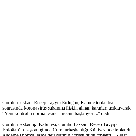
Cumhurbaşkanı Recep Tayyip Erdoğan, Kabine toplantısı
sonrasında koronavirüs salgınına ilişkin alınan kararları açıklayarak,
“Yeni kontrollü normalleşme sürecini başlatıyoruz” dedi.
Cumhurbaşkanlığı Kabinesi, Cumhurbaşkanı Recep Tayyip
Erdoğan’ın başkanlığında Cumhurbaşkanlığı Külliyesinde toplandı.
Kademeli normalleşme detaylarının görüşüldüğü toplantı 3,5 saat