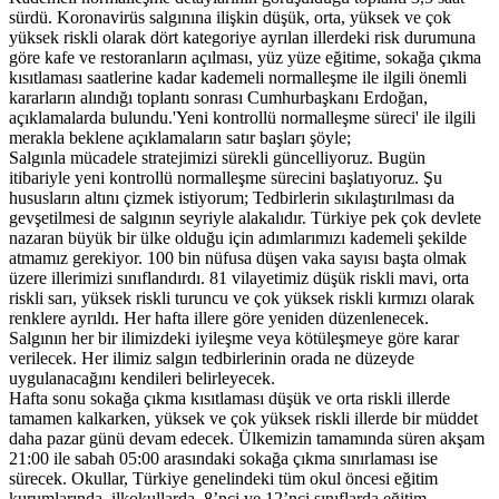
sürdü. Koronavirüs salgınına ilişkin düşük, orta, yüksek ve çok
yüksek riskli olarak dört kategoriye ayrılan illerdeki risk durumuna
göre kafe ve restoranların açılması, yüz yüze eğitime, sokağa çıkma
kısıtlaması saatlerine kadar kademeli normalleşme ile ilgili önemli
kararların alındığı toplantı sonrası Cumhurbaşkanı Erdoğan,
açıklamalarda bulundu.'Yeni kontrollü normalleşme süreci' ile ilgili
merakla beklene açıklamaların satır başları şöyle;
Salgınla mücadele stratejimizi sürekli güncelliyoruz. Bugün
itibariyle yeni kontrollü normalleşme sürecini başlatıyoruz. Şu
hususların altını çizmek istiyorum; Tedbirlerin sıkılaştırılması da
gevşetilmesi de salgının seyriyle alakalıdır. Türkiye pek çok devlete
nazaran büyük bir ülke olduğu için adımlarımızı kademeli şekilde
atmamız gerekiyor. 100 bin nüfusa düşen vaka sayısı başta olmak
üzere illerimizi sınıflandırdı. 81 vilayetimiz düşük riskli mavi, orta
riskli sarı, yüksek riskli turuncu ve çok yüksek riskli kırmızı olarak
renklere ayrıldı. Her hafta illere göre yeniden düzenlenecek.
Salgının her bir ilimizdeki iyileşme veya kötüleşmeye göre karar
verilecek. Her ilimiz salgın tedbirlerinin orada ne düzeyde
uygulanacağını kendileri belirleyecek.
Hafta sonu sokağa çıkma kısıtlaması düşük ve orta riskli illerde
tamamen kalkarken, yüksek ve çok yüksek riskli illerde bir müddet
daha pazar günü devam edecek. Ülkemizin tamamında süren akşam
21:00 ile sabah 05:00 arasındaki sokağa çıkma sınırlaması ise
sürecek. Okullar, Türkiye genelindeki tüm okul öncesi eğitim
kurumlarında, ilkokullarda, 8’nci ve 12’nci sınıflarda eğitim