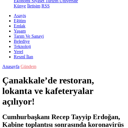
Ekonomi
Siyaset
Turizm
Üniversite
Künye
İletişim
RSS
Asayiş
Eğitim
Emlak
Yaşam
Tarım Ve Sanayi
Belediye
Teknoloji
Yerel
Resmî İlan
Anasayfa
Gündem
Çanakkale’de restoran,
lokanta ve kafeteryalar
açılıyor!
Cumhurbaşkanı Recep Tayyip Erdoğan,
Kabine toplantısı sonrasında koronavirüs