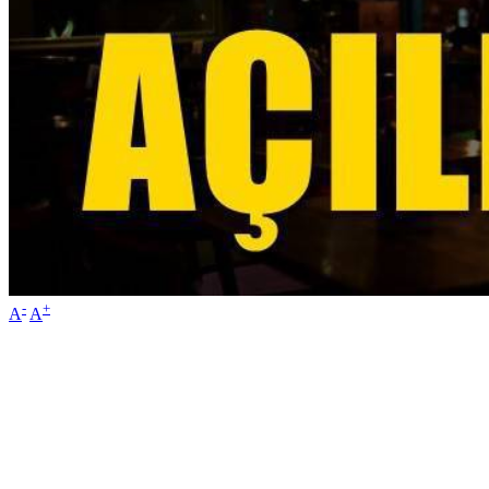
-
+
A
A