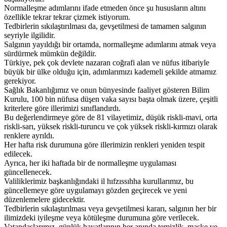
Normalleşme adımlarını ifade etmeden önce şu hususların altını
özellikle tekrar tekrar çizmek istiyorum.
Tedbirlerin sıkılaştırılması da, gevşetilmesi de tamamen salgının
seyriyle ilgilidir.
Salgının yayıldığı bir ortamda, normalleşme adımlarını atmak veya
sürdürmek mümkün değildir.
Türkiye, pek çok devlete nazaran coğrafi alan ve nüfus itibariyle
büyük bir ülke olduğu için, adımlarımızı kademeli şekilde atmamız
gerekiyor.
Sağlık Bakanlığımız ve onun bünyesinde faaliyet gösteren Bilim
Kurulu, 100 bin nüfusa düşen vaka sayısı başta olmak üzere, çeşitli
kriterlere göre illerimizi sınıflandırdı.
Bu değerlendirmeye göre de 81 vilayetimiz, düşük riskli-mavi, orta
riskli-sarı, yüksek riskli-turuncu ve çok yüksek riskli-kırmızı olarak
renklere ayrıldı.
Her hafta risk durumuna göre illerimizin renkleri yeniden tespit
edilecek.
Ayrıca, her iki haftada bir de normalleşme uygulaması
güncellenecek.
Valiliklerimiz başkanlığındaki il hıfzıssıhha kurullarımız, bu
güncellemeye göre uygulamayı gözden geçirecek ve yeni
düzenlemelere gidecektir.
Tedbirlerin sıkılaştırılması veya gevşetilmesi kararı, salgının her bir
ilimizdeki iyileşme veya kötüleşme durumuna göre verilecek.
Vatandaşlarımız, günlük hayatlarının her anında temizlik, maske ve