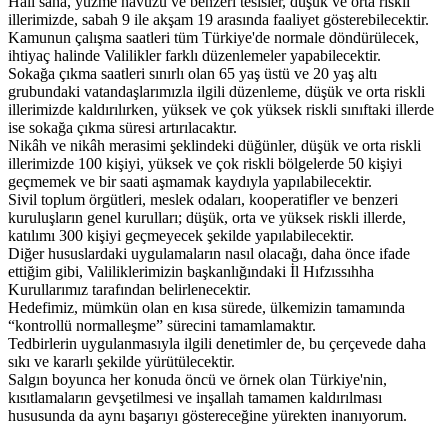
Halı saha, yüzme havuzu ve benzeri tesisler, düşük ve orta riskli
illerimizde, sabah 9 ile akşam 19 arasında faaliyet gösterebilecektir.
Kamunun çalışma saatleri tüm Türkiye'de normale döndürülecek,
ihtiyaç halinde Valilikler farklı düzenlemeler yapabilecektir.
Sokağa çıkma saatleri sınırlı olan 65 yaş üstü ve 20 yaş altı
grubundaki vatandaşlarımızla ilgili düzenleme, düşük ve orta riskli
illerimizde kaldırılırken, yüksek ve çok yüksek riskli sınıftaki illerde
ise sokağa çıkma süresi artırılacaktır.
Nikâh ve nikâh merasimi şeklindeki düğünler, düşük ve orta riskli
illerimizde 100 kişiyi, yüksek ve çok riskli bölgelerde 50 kişiyi
geçmemek ve bir saati aşmamak kaydıyla yapılabilecektir.
Sivil toplum örgütleri, meslek odaları, kooperatifler ve benzeri
kuruluşların genel kurulları; düşük, orta ve yüksek riskli illerde,
katılımı 300 kişiyi geçmeyecek şekilde yapılabilecektir.
Diğer hususlardaki uygulamaların nasıl olacağı, daha önce ifade
ettiğim gibi, Valiliklerimizin başkanlığındaki İl Hıfzıssıhha
Kurullarımız tarafından belirlenecektir.
Hedefimiz, mümkün olan en kısa sürede, ülkemizin tamamında
“kontrollü normalleşme” sürecini tamamlamaktır.
Tedbirlerin uygulanmasıyla ilgili denetimler de, bu çerçevede daha
sıkı ve kararlı şekilde yürütülecektir.
Salgın boyunca her konuda öncü ve örnek olan Türkiye'nin,
kısıtlamaların gevşetilmesi ve inşallah tamamen kaldırılması
hususunda da aynı başarıyı göstereceğine yürekten inanıyorum.