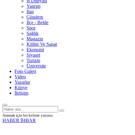
İş Dünyası
Yatırım
İlan
Gündem
İlçe - Belde
Spor
Sağlık
Magazin
Kültür Ve Sanat
Ekonomi
Siyaset
Turizm
Üniversite
Foto Galeri
Video
Yazarlar
Künye
İletişim
Aramak için bir kelime yazınız.
HABER İHBAR