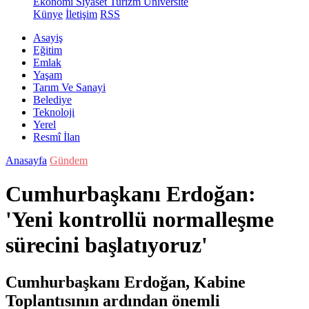
Ekonomi
Siyaset
Turizm
Üniversite
Künye
İletişim
RSS
Asayiş
Eğitim
Emlak
Yaşam
Tarım Ve Sanayi
Belediye
Teknoloji
Yerel
Resmî İlan
Anasayfa
Gündem
Cumhurbaşkanı Erdoğan:
'Yeni kontrollü normalleşme
sürecini başlatıyoruz'
Cumhurbaşkanı Erdoğan, Kabine
Toplantısının ardından önemli