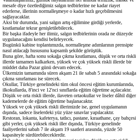
mesafe diye özetlediğimiz salgın tedbirlerine ne kadar riayet
ederlerse, illerinin normalleşmeye o kadar hızlı geçebilmesini
sağlayacaklar.
Aksi bir durumda, yani salgın artış eğilimine girdiği yerlerde,
kısıtlamalar tekrar genişletilebilecek.
Bir başka ifadeyle her ilimiz, salgın tedbirlerinin orada ne düzeyde
uygulanacağını kendisi belirleyecek.
Bugünkü kabine toplantımızda, normalleşme adımlarının prensipte
nasıl atılacağı hususunu kapsamlı şekilde görüştük.
Buna göre, hafta sonu sokağa çıkma kısıtlaması, düşük ve orta riskli
illerde tamamen kalkarken, yüksek ve çok yüksek riskli illerde bir
müddet daha Pazar günü devam edecek.
Ülkemizin tamamında süren akşam 21 ile sabah 5 arasındaki sokağa
çıkma sınırlaması ise sürecek.
Okullar, Türkiye genelindeki tüm okul öncesi eğitim kurumlarında,
ilkokullarda, 8'inci ve 12'nci sınıflarda eğitim öğretime açılacaktır.
Düşük ve orta riskli illerde, ilaveten ortaokullar ve liseler dâhil diğer
kademelerde de eğitim öğretime başlanacaktır.
Yüksek ve çok yüksek riskli illerimizde ise, genel uygulamanın
dışında, sadece liselerdeki yüz yüze sınavlar yapılacaktır.
Restoran, lokanta, kafeterya, tatlıcı, pastane, kıraathane, çay bahçesi
gibi yerler, çok yüksek riskli iller dışında, Türkiye genelinde
faaliyetlerini sabah 7 ile akşam 19 saatleri arasında, yüzde 50
kapasiteyle sürdürebileceklerdir.