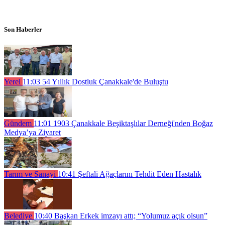
Son Haberler
Yerel
11:03
54 Yıllık Dostluk Çanakkale'de Buluştu
Gündem
11:01
1903 Çanakkale Beşiktaşlılar Derneği'nden Boğaz
Medya’ya Ziyaret
Tarım ve Sanayi
10:41
Şeftali Ağaçlarını Tehdit Eden Hastalık
Belediye
10:40
Başkan Erkek imzayı attı; “Yolumuz açık olsun”