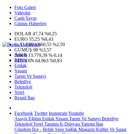
Foto Galeri
Videolar
Canlı Yayın
Günün Haberleri
DOLAR
47,74
%0,25
EURO
55,25
%0,43
G.ALTIN
6.660,55
%2,59
GÜMÜŞ
98
%3,57
Asayiş
IMKB
13.779,39
%-0,14
Eğitim
BITCOIN
64.963
%0,83
Emlak
Yaşam
Tarım Ve Sanayi
Belediye
Teknoloji
Yerel
Resmî İlan
Facebook
Twitter
Instagram
Youtube
Asayiş
Eğitim
Emlak
Yaşam
Tarım Ve Sanayi
Belediye
Teknoloji
Yerel
Tanıtım
İş Dünyası
Yatırım
İlan
Gündem
İlçe - Belde
Spor
Sağlık
Magazin
Kültür Ve Sanat