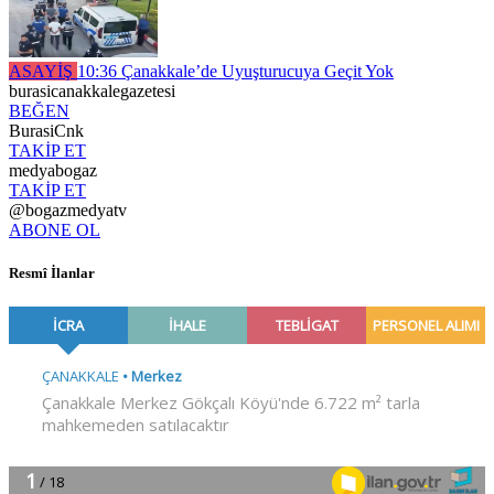
ASAYİŞ
10:36
Çanakkale’de Uyuşturucuya Geçit Yok
burasicanakkalegazetesi
BEĞEN
BurasiCnk
TAKİP ET
medyabogaz
TAKİP ET
@bogazmedyatv
ABONE OL
Resmî İlanlar