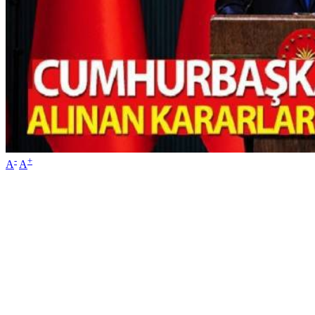
-
+
A
A