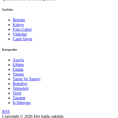
Sayfalar
İletişim
Künye
Foto Galeri
Videolar
Canlı Yayın
Kategoriler
Asayiş
Eğitim
Emlak
Yaşam
Tarım Ve Sanayi
Belediye
Teknoloji
Yerel
Tanıtım
İş Dünyası
RSS
Copyright © 2026 Her hakkı saklıdır.