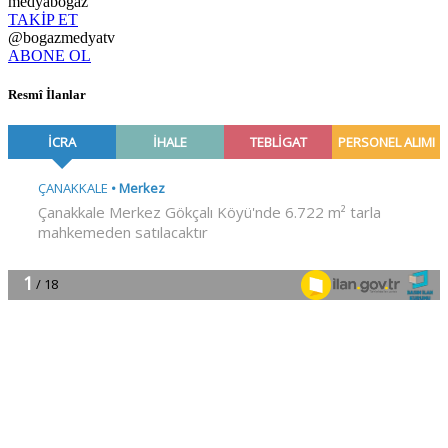
medyabogaz
TAKİP ET
@bogazmedyatv
ABONE OL
Resmî İlanlar