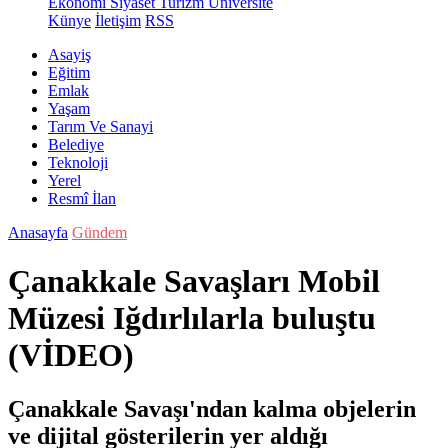
Ekonomi
Siyaset
Turizm
Üniversite
Künye
İletişim
RSS
Asayiş
Eğitim
Emlak
Yaşam
Tarım Ve Sanayi
Belediye
Teknoloji
Yerel
Resmî İlan
Anasayfa
Gündem
Çanakkale Savaşları Mobil
Müzesi Iğdırlılarla buluştu
(VİDEO)
Çanakkale Savaşı'ndan kalma objelerin
ve dijital gösterilerin yer aldığı