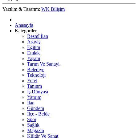
Yazılım & Tasarım:
WK Bilişim
Anasayfa
Kategoriler
Resmî İlan
Asayiş
Eğitim
Emlak
Yaşam
Tarım Ve Sanayi
Belediye
Teknoloji
Yerel
Tanıtım
İş Dünyası
Yatırım
İlan
Gündem
İlçe - Belde
Spor
Sağlık
Magazin
Kültür Ve Sanat