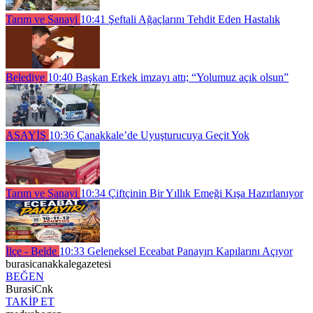
Tarım ve Sanayi
10:41
Şeftali Ağaçlarını Tehdit Eden Hastalık
Belediye
10:40
Başkan Erkek imzayı attı; “Yolumuz açık olsun”
ASAYİŞ
10:36
Çanakkale’de Uyuşturucuya Geçit Yok
Tarım ve Sanayi
10:34
Çiftçinin Bir Yıllık Emeği Kışa Hazırlanıyor
İlçe - Belde
10:33
Geleneksel Eceabat Panayırı Kapılarını Açıyor
burasicanakkalegazetesi
BEĞEN
BurasiCnk
TAKİP ET