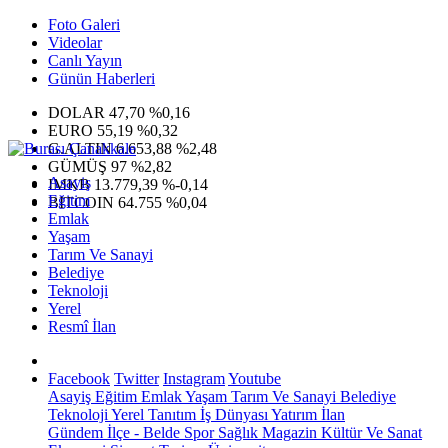
Foto Galeri
Videolar
Canlı Yayın
Günün Haberleri
DOLAR
47,70
%0,16
EURO
55,19
%0,32
G.ALTIN
6.653,88
%2,48
GÜMÜŞ
97
%2,82
Asayiş
IMKB
13.779,39
%-0,14
Eğitim
BITCOIN
64.755
%0,04
Emlak
Yaşam
Tarım Ve Sanayi
Belediye
Teknoloji
Yerel
Resmî İlan
Facebook
Twitter
Instagram
Youtube
Asayiş
Eğitim
Emlak
Yaşam
Tarım Ve Sanayi
Belediye
Teknoloji
Yerel
Tanıtım
İş Dünyası
Yatırım
İlan
Gündem
İlçe - Belde
Spor
Sağlık
Magazin
Kültür Ve Sanat