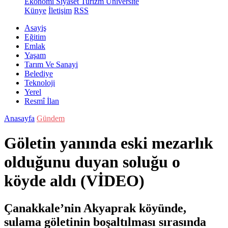
Ekonomi
Siyaset
Turizm
Üniversite
Künye
İletişim
RSS
Asayiş
Eğitim
Emlak
Yaşam
Tarım Ve Sanayi
Belediye
Teknoloji
Yerel
Resmî İlan
Anasayfa
Gündem
Göletin yanında eski mezarlık
olduğunu duyan soluğu o
köyde aldı (VİDEO)
Çanakkale’nin Akyaprak köyünde,
sulama göletinin boşaltılması sırasında