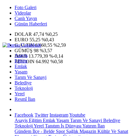
Foto Galeri
Videolar
Canlı Yayın
Günün Haberleri
DOLAR
47,74
%0,25
EURO
55,25
%0,43
G.ALTIN
6.660,55
%2,59
GÜMÜŞ
98
%3,57
Asayiş
IMKB
13.779,39
%-0,14
Eğitim
BITCOIN
64.992
%0,58
Emlak
Yaşam
Tarım Ve Sanayi
Belediye
Teknoloji
Yerel
Resmî İlan
Facebook
Twitter
Instagram
Youtube
Asayiş
Eğitim
Emlak
Yaşam
Tarım Ve Sanayi
Belediye
Teknoloji
Yerel
Tanıtım
İş Dünyası
Yatırım
İlan
Gündem
İlçe - Belde
Spor
Sağlık
Magazin
Kültür Ve Sanat