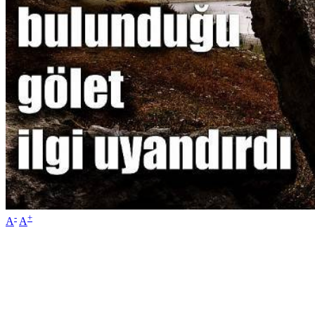
-
+
A
A