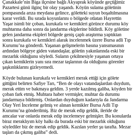
Çanakkale’nin Biga ilçesine bağlı Akyaprak köyünde geçtiğimiz
Pazartesi günü ilginç bir olay yaşandı. Köyün sulama göletinin
pompasında arıza meydana gelince, göletteki suyun boşaltılmasına
karar verildi. Bu sırada koyunlarını o bölgede otlatan Hayrettin
Yaşar isimli bir çoban, kurukafa ve kemikleri görünce durumu köy
muhtarına daha sonra da jandarma ekiplerine bildirdi. Köy göletine
gelen jandarma ekipleri bölgede geniş çaplı araştırma yaptıktan
sonra kurukafa ve kemikleri alarak incelenmek üzere Bursa adli Tıp
Kurumu’na gönderdi. Yaşanan gelişmelerin basına yansımasının
ardından bölgeye giden vatandaşlar, göletin yakınlarında eski bir
mezarlık olduğunu söyledi. Suların çekilmesiyle yaşanan ortaya
çıkan kemiklerin yanı sıra mezar taşlarının da olduğunu görenler
şaşkınlıklarını gizleyemedi.
Köyde bulunan kurukafa ve kemikleri merak ettiği için gölete
gittiğini belirten Safiye Tarı, “Ben de olayı vatandaşlardan duydum,
merak ettim ve bakmaya geldim. 3 yerde kazılmış galiba, köyden bir
çoban fark etmiş. Muhtara haber vermişler, muhtar da durumu
jandarmaya bildirmiş. Onlardan duyduğum kadarıyla da Jandarma
Olay Yeri İnceleme gelmiş ve alınan kemikler Bursa Adli Tıp
Kurumu’na gönderilmiş. Biz de merak edip geldik, ileride de
amcalar var onlarda merak edip incelemeye gelmişler. Bu konularda
biraz meraklıyım köy halkı da burada eski bir mezarlık olduğunu
söylediler biz de merak edip geldik. Kazılan yerler şu tarafta. Mezar
taşları da çıkmış galiba” dedi.