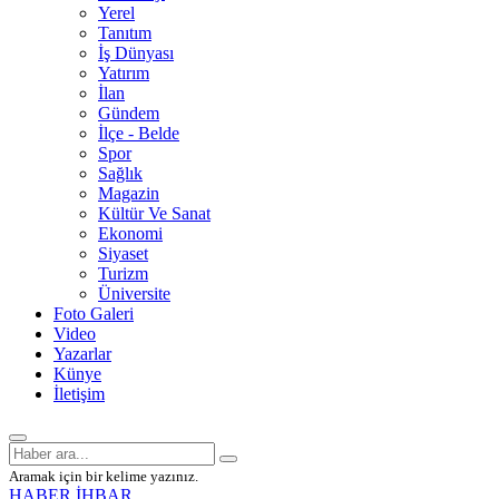
Yerel
Tanıtım
İş Dünyası
Yatırım
İlan
Gündem
İlçe - Belde
Spor
Sağlık
Magazin
Kültür Ve Sanat
Ekonomi
Siyaset
Turizm
Üniversite
Foto Galeri
Video
Yazarlar
Künye
İletişim
Aramak için bir kelime yazınız.
HABER İHBAR