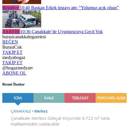
Belediye
10:40
Başkan Erkek imzayı attı; “Yolumuz açık olsun”
ASAYİŞ
10:36
Çanakkale’de Uyuşturucuya Geçit Yok
burasicanakkalegazetesi
BEĞEN
BurasiCnk
TAKİP ET
medyabogaz
TAKİP ET
@bogazmedyatv
ABONE OL
Resmî İlanlar