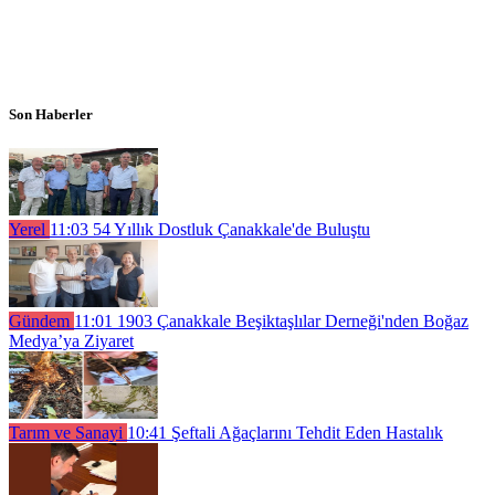
Son Haberler
Yerel
11:03
54 Yıllık Dostluk Çanakkale'de Buluştu
Gündem
11:01
1903 Çanakkale Beşiktaşlılar Derneği'nden Boğaz
Medya’ya Ziyaret
Tarım ve Sanayi
10:41
Şeftali Ağaçlarını Tehdit Eden Hastalık