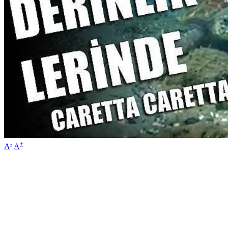
-
+
A
A