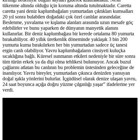
tükenme altında olduğu için koruma altında tutulmaktadır. Caretta
caretta yani deniz kaplumbağaları yumurtadan çıktıkları kumsalları
20 yıl sonra bulabilen doğadaki çok özel canlılar arasındalar.
Beslenme, yuvalama ve kışlama alanları arasında uzun mesafe göç
edebilirler ve bunu yaparken de dünyanın manyetik alanını
kullanırlar. Bir deniz kaplumbağası bir kerede ortalama 80 yumurta
bırakabiliyor. 40 yıllık üretkenlik döneminde yaklaşık 3 bin 200
yumurta kuma bırakılırken her bin yumurtadan sadece üç tanesi
ergin canlı olabiliyor. Yavru kaplumbağaların cinsiyeti kuluçka
sıcaklığına bağlı. Küresel ısınmanın etkileri nedeniyle bir süre sonra
tüm türün erkek ya da dişi olma tehlikesi bulunuyor. Ancak buzul
çağlarını atlatan bu canlının bu problemin üstesinden geleceğine de
inanılıyor. Yavru bireyler, yumurtadan çıkınca denizden yansıyan
doğal ışıkla yönlerini bulurlar. İçgüdüsel olarak denize ulaşan yavru,
24 saat boyunca açığa doğru yüzme çılgınlığı yaşar” ifadelerine yer
verdi.