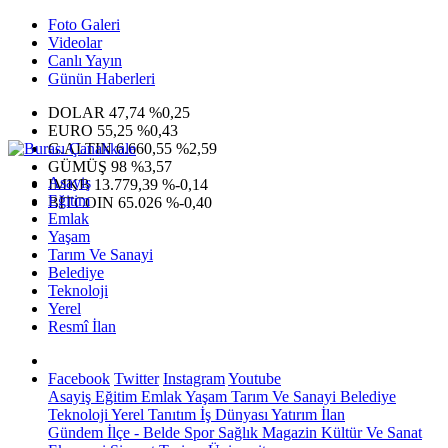
Foto Galeri
Videolar
Canlı Yayın
Günün Haberleri
DOLAR
47,74
%0,25
EURO
55,25
%0,43
G.ALTIN
6.660,55
%2,59
GÜMÜŞ
98
%3,57
Asayiş
IMKB
13.779,39
%-0,14
Eğitim
BITCOIN
65.026
%-0,40
Emlak
Yaşam
Tarım Ve Sanayi
Belediye
Teknoloji
Yerel
Resmî İlan
Facebook
Twitter
Instagram
Youtube
Asayiş
Eğitim
Emlak
Yaşam
Tarım Ve Sanayi
Belediye
Teknoloji
Yerel
Tanıtım
İş Dünyası
Yatırım
İlan
Gündem
İlçe - Belde
Spor
Sağlık
Magazin
Kültür Ve Sanat