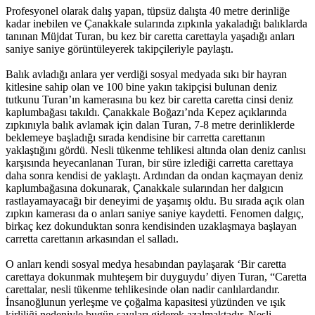
Profesyonel olarak dalış yapan, tüpsüz dalışta 40 metre derinliğe
kadar inebilen ve Çanakkale sularında zıpkınla yakaladığı balıklarda
tanınan Müjdat Turan, bu kez bir caretta carettayla yaşadığı anları
saniye saniye görüntüleyerek takipçileriyle paylaştı.
Balık avladığı anlara yer verdiği sosyal medyada sıkı bir hayran
kitlesine sahip olan ve 100 bine yakın takipçisi bulunan deniz
tutkunu Turan’ın kamerasına bu kez bir caretta caretta cinsi deniz
kaplumbağası takıldı. Çanakkale Boğazı’nda Kepez açıklarında
zıpkınıyla balık avlamak için dalan Turan, 7-8 metre derinliklerde
beklemeye başladığı sırada kendisine bir carretta carettanın
yaklaştığını gördü. Nesli tükenme tehlikesi altında olan deniz canlısı
karşısında heyecanlanan Turan, bir süre izlediği carretta carettaya
daha sonra kendisi de yaklaştı. Ardından da ondan kaçmayan deniz
kaplumbağasına dokunarak, Çanakkale sularından her dalgıcın
rastlayamayacağı bir deneyimi de yaşamış oldu. Bu sırada açık olan
zıpkın kamerası da o anları saniye saniye kaydetti. Fenomen dalgıç,
birkaç kez dokunduktan sonra kendisinden uzaklaşmaya başlayan
carretta carettanın arkasından el salladı.
O anları kendi sosyal medya hesabından paylaşarak ‘Bir caretta
carettaya dokunmak muhteşem bir duyguydu’ diyen Turan, “Caretta
carettalar, nesli tükenme tehlikesinde olan nadir canlılardandır.
İnsanoğlunun yerleşme ve çoğalma kapasitesi yüzünden ve ışık
kirliliği nedeniyle bugün sayıları giderek azalmaktadır. Nesli