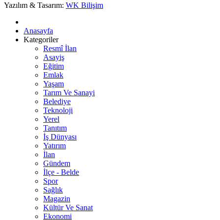
Yazılım & Tasarım:
WK Bilişim
Anasayfa
Kategoriler
Resmî İlan
Asayiş
Eğitim
Emlak
Yaşam
Tarım Ve Sanayi
Belediye
Teknoloji
Yerel
Tanıtım
İş Dünyası
Yatırım
İlan
Gündem
İlçe - Belde
Spor
Sağlık
Magazin
Kültür Ve Sanat
Ekonomi