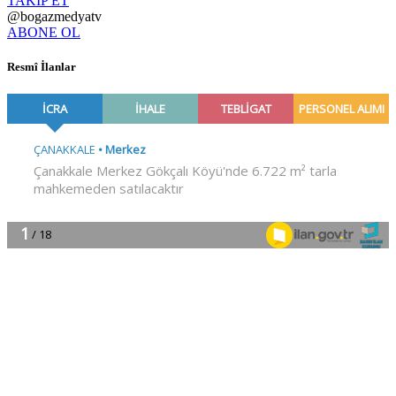
TAKİP ET
@bogazmedyatv
ABONE OL
Resmî İlanlar