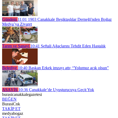
Gündem
11:01
1903 Çanakkale Beşiktaşlılar Derneği'nden Boğaz
Medya’ya Ziyaret
Tarım ve Sanayi
10:41
Şeftali Ağaçlarını Tehdit Eden Hastalık
Belediye
10:40
Başkan Erkek imzayı attı; “Yolumuz açık olsun”
ASAYİŞ
10:36
Çanakkale’de Uyuşturucuya Geçit Yok
burasicanakkalegazetesi
BEĞEN
BurasiCnk
TAKİP ET
medyabogaz