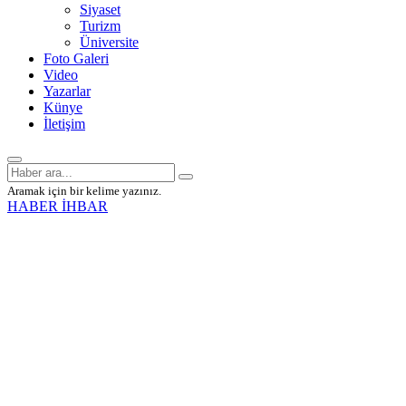
Siyaset
Turizm
Üniversite
Foto Galeri
Video
Yazarlar
Künye
İletişim
Aramak için bir kelime yazınız.
HABER İHBAR