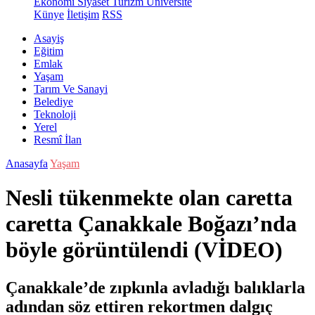
Ekonomi
Siyaset
Turizm
Üniversite
Künye
İletişim
RSS
Asayiş
Eğitim
Emlak
Yaşam
Tarım Ve Sanayi
Belediye
Teknoloji
Yerel
Resmî İlan
Anasayfa
Yaşam
Nesli tükenmekte olan caretta
caretta Çanakkale Boğazı’nda
böyle görüntülendi (VİDEO)
Çanakkale’de zıpkınla avladığı balıklarla
adından söz ettiren rekortmen dalgıç