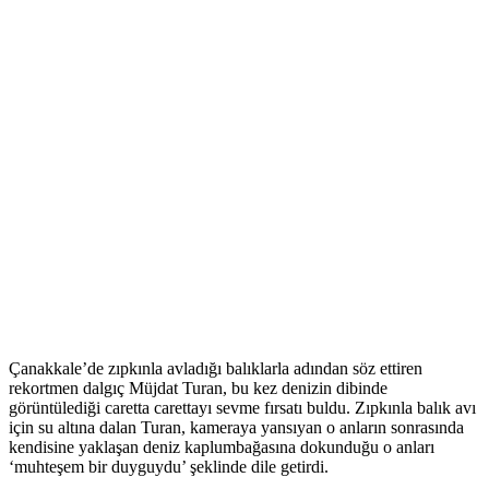
Çanakkale’de zıpkınla avladığı balıklarla adından söz ettiren
rekortmen dalgıç Müjdat Turan, bu kez denizin dibinde
görüntülediği caretta carettayı sevme fırsatı buldu. Zıpkınla balık avı
için su altına dalan Turan, kameraya yansıyan o anların sonrasında
kendisine yaklaşan deniz kaplumbağasına dokunduğu o anları
‘muhteşem bir duyguydu’ şeklinde dile getirdi.