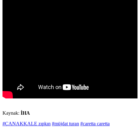
Kaynak:
İHA
#ÇANAKKALE zıpkın
#müjdat turan
#caretta caretta