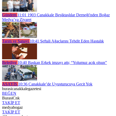
Gündem
11:01
1903 Çanakkale Beşiktaşlılar Derneği'nden Boğaz
Medya’ya Ziyaret
Tarım ve Sanayi
10:41
Şeftali Ağaçlarını Tehdit Eden Hastalık
Belediye
10:40
Başkan Erkek imzayı attı; “Yolumuz açık olsun”
ASAYİŞ
10:36
Çanakkale’de Uyuşturucuya Geçit Yok
burasicanakkalegazetesi
BEĞEN
BurasiCnk
TAKİP ET
medyabogaz
TAKİP ET