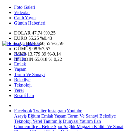
Foto Galeri
Videolar
Canlı Yayın
Günün Haberleri
DOLAR
47,74
%0,25
EURO
55,25
%0,43
G.ALTIN
6.660,55
%2,59
GÜMÜŞ
98
%3,57
Asayiş
IMKB
13.779,39
%-0,14
Eğitim
BITCOIN
65.018
%-0,22
Emlak
Yaşam
Tarım Ve Sanayi
Belediye
Teknoloji
Yerel
Resmî İlan
Facebook
Twitter
Instagram
Youtube
Asayiş
Eğitim
Emlak
Yaşam
Tarım Ve Sanayi
Belediye
Teknoloji
Yerel
Tanıtım
İş Dünyası
Yatırım
İlan
Gündem
İlçe - Belde
Spor
Sağlık
Magazin
Kültür Ve Sanat