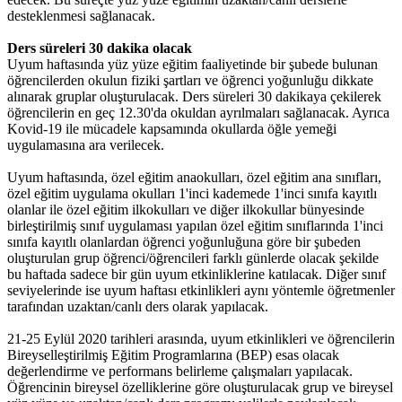
desteklenmesi sağlanacak.
Ders süreleri 30 dakika olacak
Uyum haftasında yüz yüze eğitim faaliyetinde bir şubede bulunan
öğrencilerden okulun fiziki şartları ve öğrenci yoğunluğu dikkate
alınarak gruplar oluşturulacak. Ders süreleri 30 dakikaya çekilerek
öğrencilerin en geç 12.30'da okuldan ayrılmaları sağlanacak. Ayrıca
Kovid-19 ile mücadele kapsamında okullarda öğle yemeği
uygulamasına ara verilecek.
Uyum haftasında, özel eğitim anaokulları, özel eğitim ana sınıfları,
özel eğitim uygulama okulları 1'inci kademede 1'inci sınıfa kayıtlı
olanlar ile özel eğitim ilkokulları ve diğer ilkokullar bünyesinde
birleştirilmiş sınıf uygulaması yapılan özel eğitim sınıflarında 1'inci
sınıfa kayıtlı olanlardan öğrenci yoğunluğuna göre bir şubeden
oluşturulan grup öğrenci/öğrencileri farklı günlerde olacak şekilde
bu haftada sadece bir gün uyum etkinliklerine katılacak. Diğer sınıf
seviyelerinde ise uyum haftası etkinlikleri aynı yöntemle öğretmenler
tarafından uzaktan/canlı ders olarak yapılacak.
21-25 Eylül 2020 tarihleri arasında, uyum etkinlikleri ve öğrencilerin
Bireyselleştirilmiş Eğitim Programlarına (BEP) esas olacak
değerlendirme ve performans belirleme çalışmaları yapılacak.
Öğrencinin bireysel özelliklerine göre oluşturulacak grup ve bireysel