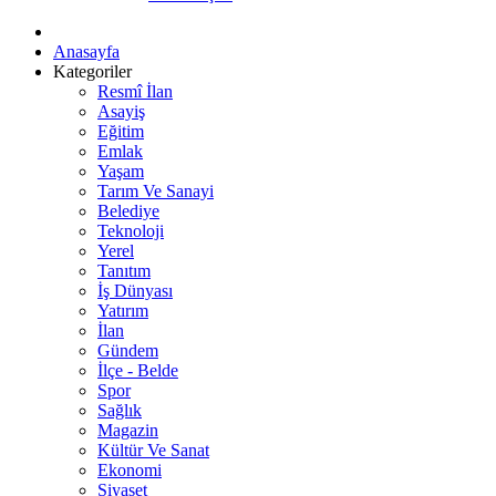
Anasayfa
Kategoriler
Resmî İlan
Asayiş
Eğitim
Emlak
Yaşam
Tarım Ve Sanayi
Belediye
Teknoloji
Yerel
Tanıtım
İş Dünyası
Yatırım
İlan
Gündem
İlçe - Belde
Spor
Sağlık
Magazin
Kültür Ve Sanat
Ekonomi
Siyaset