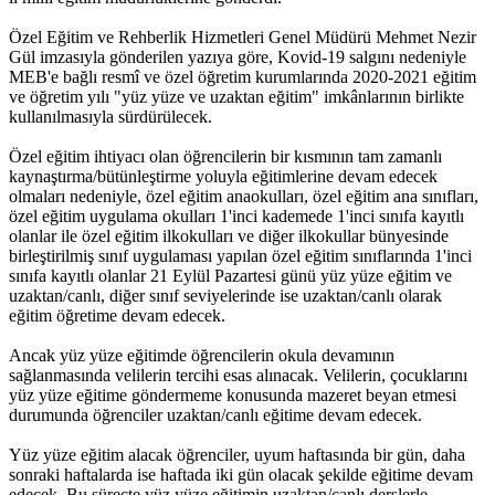
Özel Eğitim ve Rehberlik Hizmetleri Genel Müdürü Mehmet Nezir
Gül imzasıyla gönderilen yazıya göre, Kovid-19 salgını nedeniyle
MEB'e bağlı resmî ve özel öğretim kurumlarında 2020-2021 eğitim
ve öğretim yılı "yüz yüze ve uzaktan eğitim" imkânlarının birlikte
kullanılmasıyla sürdürülecek.
Özel eğitim ihtiyacı olan öğrencilerin bir kısmının tam zamanlı
kaynaştırma/bütünleştirme yoluyla eğitimlerine devam edecek
olmaları nedeniyle, özel eğitim anaokulları, özel eğitim ana sınıfları,
özel eğitim uygulama okulları 1'inci kademede 1'inci sınıfa kayıtlı
olanlar ile özel eğitim ilkokulları ve diğer ilkokullar bünyesinde
birleştirilmiş sınıf uygulaması yapılan özel eğitim sınıflarında 1'inci
sınıfa kayıtlı olanlar 21 Eylül Pazartesi günü yüz yüze eğitim ve
uzaktan/canlı, diğer sınıf seviyelerinde ise uzaktan/canlı olarak
eğitim öğretime devam edecek.
Ancak yüz yüze eğitimde öğrencilerin okula devamının
sağlanmasında velilerin tercihi esas alınacak. Velilerin, çocuklarını
yüz yüze eğitime göndermeme konusunda mazeret beyan etmesi
durumunda öğrenciler uzaktan/canlı eğitime devam edecek.
Yüz yüze eğitim alacak öğrenciler, uyum haftasında bir gün, daha
sonraki haftalarda ise haftada iki gün olacak şekilde eğitime devam
edecek. Bu süreçte yüz yüze eğitimin uzaktan/canlı derslerle