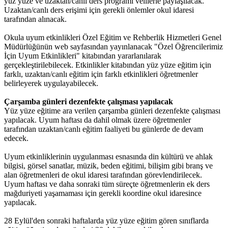
yüz yüze ve uzaktan/canlı ders programı velilerle paylaşılacak.
Uzaktan/canlı ders erişimi için gerekli önlemler okul idaresi
tarafından alınacak.
Okula uyum etkinlikleri Özel Eğitim ve Rehberlik Hizmetleri Genel
Müdürlüğünün web sayfasından yayınlanacak "Özel Öğrencilerimiz
İçin Uyum Etkinlikleri" kitabından yararlanılarak
gerçekleştirilebilecek. Etkinlikler kitabından yüz yüze eğitim için
farklı, uzaktan/canlı eğitim için farklı etkinlikleri öğretmenler
belirleyerek uygulayabilecek.
Çarşamba günleri dezenfekte çalışması yapılacak
Yüz yüze eğitime ara verilen çarşamba günleri dezenfekte çalışması
yapılacak. Uyum haftası da dahil olmak üzere öğretmenler
tarafından uzaktan/canlı eğitim faaliyeti bu günlerde de devam
edecek.
Uyum etkinliklerinin uygulanması esnasında din kültürü ve ahlak
bilgisi, görsel sanatlar, müzik, beden eğitimi, bilişim gibi branş ve
alan öğretmenleri de okul idaresi tarafından görevlendirilecek.
Uyum haftası ve daha sonraki tüm süreçte öğretmenlerin ek ders
mağduriyeti yaşamaması için gerekli koordine okul idaresince
yapılacak.
28 Eylül'den sonraki haftalarda yüz yüze eğitim gören sınıflarda