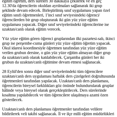
eğitim öğretim, ders süreleri 30 dakikaya çekilerek ve en geç
12.30'da öğrencilerin okuldan ayrılmaları sağlanarak iki grup
şeklinde devam edecek. Birleştirilmiş sınıf uygulaması yapan özel
eğitim sınıfı öğretmenleri, 1'inci sınıf seviyesindeki öğrenci/
öğrencilerden bir grup oluşturarak iki gün yüz yüze eğitim
uygulaması yapacak. Diğer sınıf seviyelerindeki öğrencilerine ise
uzaktan/canlı olarak eğitim verecek.
Yüz yüze eğitim gören öğrenci gruplarından ilki pazartesi-salı, ikinci
grup ise perşembe-cuma günleri yüz yüze eğitim öğretim yapacak.
Okul idaresi koordinesiyle öğretmen tarafından yüz yüze eğitim
verilen grubun dersine, o gün yüz yüze eğitim almayan diğer grup
da uzaktan/canlı olarak katılabilecek. Çarşamba günleri her iki
grubun da uzaktan/canlı eğitimine devam etmesi sağlanacak.
28 Eylül'den sonra diğer sınıf seviyelerindeki tüm öğrencilere
uzaktan/canlı ders uygulaması haftalık ders çizelgeleri doğrultusunda
öğretmenleri tarafından yapılacak. Uzaktan/canlı ders planlaması,
öğrencilerin bireysel farklılıkları göz önünde bulundurularak gruplar
hâlinde veya bireysel olarak gerçekleştirilecek. Ders sürelerinde
kısaltma yapılabilecek ve tüm öğrencilere ulaşılmaya azami özen
gösterilecek.
Uzaktan/canlı ders planlaması öğretmenler tarafından velilere
bildirilerek veli takibi sağlanacak. İl ve ilçe milli eğitim müdürlükleri