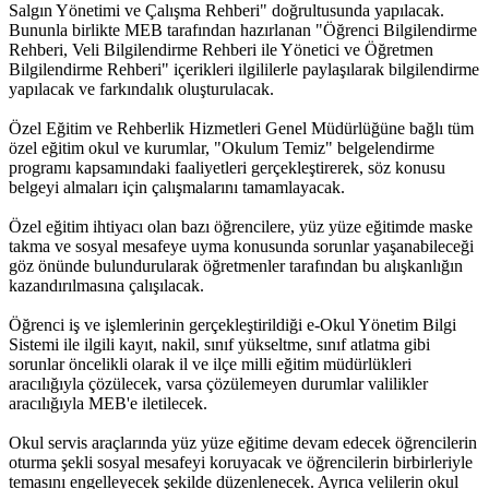
Salgın Yönetimi ve Çalışma Rehberi" doğrultusunda yapılacak.
Bununla birlikte MEB tarafından hazırlanan "Öğrenci Bilgilendirme
Rehberi, Veli Bilgilendirme Rehberi ile Yönetici ve Öğretmen
Bilgilendirme Rehberi" içerikleri ilgililerle paylaşılarak bilgilendirme
yapılacak ve farkındalık oluşturulacak.
Özel Eğitim ve Rehberlik Hizmetleri Genel Müdürlüğüne bağlı tüm
özel eğitim okul ve kurumlar, "Okulum Temiz" belgelendirme
programı kapsamındaki faaliyetleri gerçekleştirerek, söz konusu
belgeyi almaları için çalışmalarını tamamlayacak.
Özel eğitim ihtiyacı olan bazı öğrencilere, yüz yüze eğitimde maske
takma ve sosyal mesafeye uyma konusunda sorunlar yaşanabileceği
göz önünde bulundurularak öğretmenler tarafından bu alışkanlığın
kazandırılmasına çalışılacak.
Öğrenci iş ve işlemlerinin gerçekleştirildiği e-Okul Yönetim Bilgi
Sistemi ile ilgili kayıt, nakil, sınıf yükseltme, sınıf atlatma gibi
sorunlar öncelikli olarak il ve ilçe milli eğitim müdürlükleri
aracılığıyla çözülecek, varsa çözülemeyen durumlar valilikler
aracılığıyla MEB'e iletilecek.
Okul servis araçlarında yüz yüze eğitime devam edecek öğrencilerin
oturma şekli sosyal mesafeyi koruyacak ve öğrencilerin birbirleriyle
temasını engelleyecek şekilde düzenlenecek. Ayrıca velilerin okul