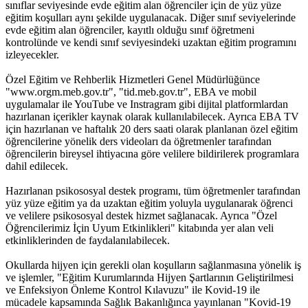
sınıflar seviyesinde evde eğitim alan öğrenciler için de yüz yüze
eğitim koşulları aynı şekilde uygulanacak. Diğer sınıf seviyelerinde
evde eğitim alan öğrenciler, kayıtlı olduğu sınıf öğretmeni
kontrolünde ve kendi sınıf seviyesindeki uzaktan eğitim programını
izleyecekler.
Özel Eğitim ve Rehberlik Hizmetleri Genel Müdürlüğünce
"www.orgm.meb.gov.tr", "tid.meb.gov.tr", EBA ve mobil
uygulamalar ile YouTube ve Instragram gibi dijital platformlardan
hazırlanan içerikler kaynak olarak kullanılabilecek. Ayrıca EBA TV
için hazırlanan ve haftalık 20 ders saati olarak planlanan özel eğitim
öğrencilerine yönelik ders videoları da öğretmenler tarafından
öğrencilerin bireysel ihtiyacına göre velilere bildirilerek programlara
dahil edilecek.
Hazırlanan psikososyal destek programı, tüm öğretmenler tarafından
yüz yüze eğitim ya da uzaktan eğitim yoluyla uygulanarak öğrenci
ve velilere psikososyal destek hizmet sağlanacak. Ayrıca "Özel
Öğrencilerimiz İçin Uyum Etkinlikleri" kitabında yer alan veli
etkinliklerinden de faydalanılabilecek.
Okullarda hijyen için gerekli olan koşulların sağlanmasına yönelik iş
ve işlemler, "Eğitim Kurumlarında Hijyen Şartlarının Geliştirilmesi
ve Enfeksiyon Önleme Kontrol Kılavuzu" ile Kovid-19 ile
mücadele kapsamında Sağlık Bakanlığınca yayınlanan "Kovid-19