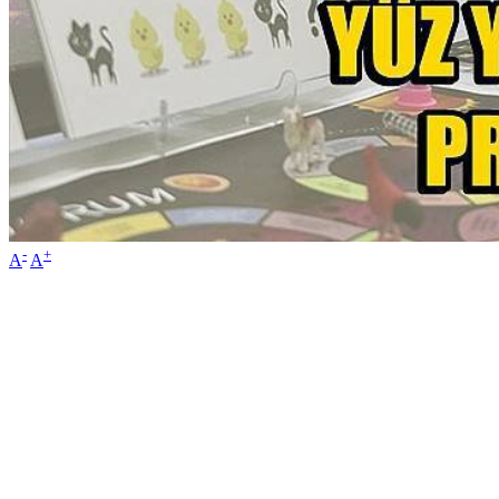
-
+
A
A