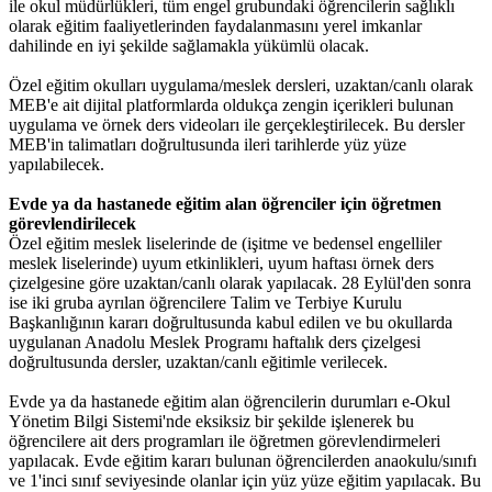
ile okul müdürlükleri, tüm engel grubundaki öğrencilerin sağlıklı
olarak eğitim faaliyetlerinden faydalanmasını yerel imkanlar
dahilinde en iyi şekilde sağlamakla yükümlü olacak.
Özel eğitim okulları uygulama/meslek dersleri, uzaktan/canlı olarak
MEB'e ait dijital platformlarda oldukça zengin içerikleri bulunan
uygulama ve örnek ders videoları ile gerçekleştirilecek. Bu dersler
MEB'in talimatları doğrultusunda ileri tarihlerde yüz yüze
yapılabilecek.
Evde ya da hastanede eğitim alan öğrenciler için öğretmen
görevlendirilecek
Özel eğitim meslek liselerinde de (işitme ve bedensel engelliler
meslek liselerinde) uyum etkinlikleri, uyum haftası örnek ders
çizelgesine göre uzaktan/canlı olarak yapılacak. 28 Eylül'den sonra
ise iki gruba ayrılan öğrencilere Talim ve Terbiye Kurulu
Başkanlığının kararı doğrultusunda kabul edilen ve bu okullarda
uygulanan Anadolu Meslek Programı haftalık ders çizelgesi
doğrultusunda dersler, uzaktan/canlı eğitimle verilecek.
Evde ya da hastanede eğitim alan öğrencilerin durumları e-Okul
Yönetim Bilgi Sistemi'nde eksiksiz bir şekilde işlenerek bu
öğrencilere ait ders programları ile öğretmen görevlendirmeleri
yapılacak. Evde eğitim kararı bulunan öğrencilerden anaokulu/sınıfı
ve 1'inci sınıf seviyesinde olanlar için yüz yüze eğitim yapılacak. Bu