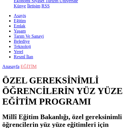
Ekonomi
Siyaset
Turizm
Üniversite
Künye
İletişim
RSS
Asayiş
Eğitim
Emlak
Yaşam
Tarım Ve Sanayi
Belediye
Teknoloji
Yerel
Resmî İlan
Anasayfa
EĞİTİM
ÖZEL GEREKSİNİMLİ
ÖĞRENCİLERİN YÜZ YÜZE
EĞİTİM PROGRAMI
Millî Eğitim Bakanlığı, özel gereksinimli
öğrencilerin yüz yüze eğitimleri için