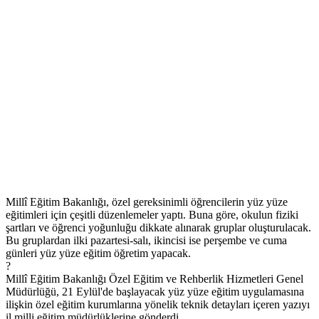
Millî Eğitim Bakanlığı, özel gereksinimli öğrencilerin yüz yüze
eğitimleri için çeşitli düzenlemeler yaptı. Buna göre, okulun fiziki
şartları ve öğrenci yoğunluğu dikkate alınarak gruplar oluşturulacak.
Bu gruplardan ilki pazartesi-salı, ikincisi ise perşembe ve cuma
günleri yüz yüze eğitim öğretim yapacak.
?
Millî Eğitim Bakanlığı Özel Eğitim ve Rehberlik Hizmetleri Genel
Müdürlüğü, 21 Eylül'de başlayacak yüz yüze eğitim uygulamasına
ilişkin özel eğitim kurumlarına yönelik teknik detayları içeren yazıyı
il milli eğitim müdürlüklerine gönderdi.