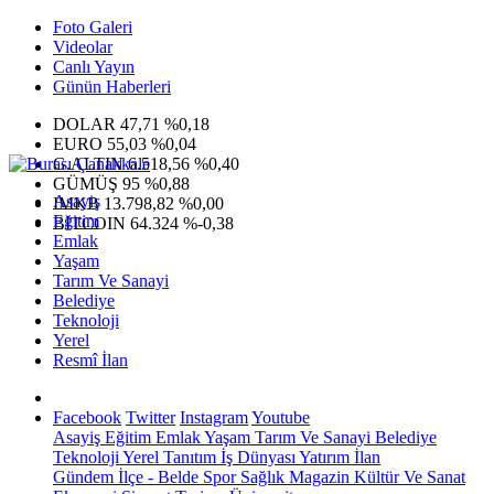
Foto Galeri
Videolar
Canlı Yayın
Günün Haberleri
DOLAR
47,71
%0,18
EURO
55,03
%0,04
G.ALTIN
6.518,56
%0,40
GÜMÜŞ
95
%0,88
Asayiş
IMKB
13.798,82
%0,00
Eğitim
BITCOIN
64.324
%-0,38
Emlak
Yaşam
Tarım Ve Sanayi
Belediye
Teknoloji
Yerel
Resmî İlan
Facebook
Twitter
Instagram
Youtube
Asayiş
Eğitim
Emlak
Yaşam
Tarım Ve Sanayi
Belediye
Teknoloji
Yerel
Tanıtım
İş Dünyası
Yatırım
İlan
Gündem
İlçe - Belde
Spor
Sağlık
Magazin
Kültür Ve Sanat