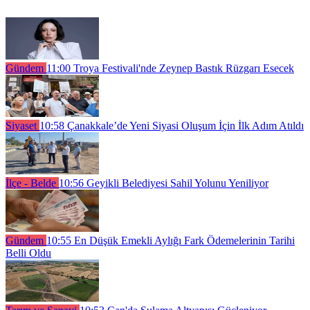
Gündem
11:00
Troya Festivali'nde Zeynep Bastık Rüzgarı Esecek
Siyaset
10:58
Çanakkale’de Yeni Siyasi Oluşum İçin İlk Adım Atıldı
İlçe - Belde
10:56
Geyikli Belediyesi Sahil Yolunu Yeniliyor
Gündem
10:55
En Düşük Emekli Aylığı Fark Ödemelerinin Tarihi
Belli Oldu