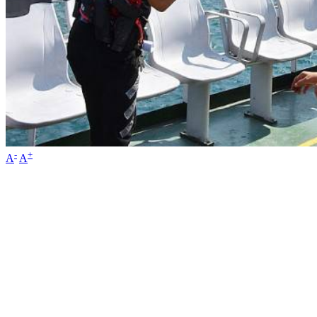
-
+
A
A