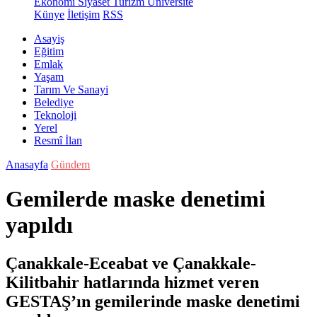
Ekonomi
Siyaset
Turizm
Üniversite
Künye
İletişim
RSS
Asayiş
Eğitim
Emlak
Yaşam
Tarım Ve Sanayi
Belediye
Teknoloji
Yerel
Resmî İlan
Anasayfa
Gündem
Gemilerde maske denetimi
yapıldı
Çanakkale-Eceabat ve Çanakkale-
Kilitbahir hatlarında hizmet veren
GESTAŞ’ın gemilerinde maske denetimi