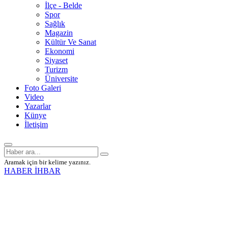
İlçe - Belde
Spor
Sağlık
Magazin
Kültür Ve Sanat
Ekonomi
Siyaset
Turizm
Üniversite
Foto Galeri
Video
Yazarlar
Künye
İletişim
Aramak için bir kelime yazınız.
HABER İHBAR