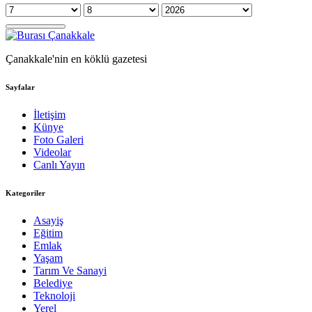
Çanakkale'nin en köklü gazetesi
Sayfalar
İletişim
Künye
Foto Galeri
Videolar
Canlı Yayın
Kategoriler
Asayiş
Eğitim
Emlak
Yaşam
Tarım Ve Sanayi
Belediye
Teknoloji
Yerel