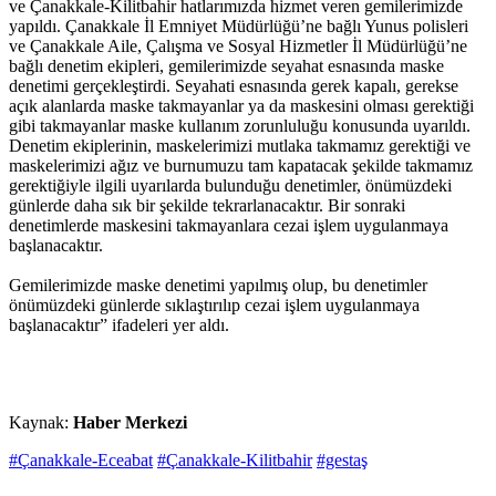
ve Çanakkale-Kilitbahir hatlarımızda hizmet veren gemilerimizde
yapıldı. Çanakkale İl Emniyet Müdürlüğü’ne bağlı Yunus polisleri
ve Çanakkale Aile, Çalışma ve Sosyal Hizmetler İl Müdürlüğü’ne
bağlı denetim ekipleri, gemilerimizde seyahat esnasında maske
denetimi gerçekleştirdi. Seyahati esnasında gerek kapalı, gerekse
açık alanlarda maske takmayanlar ya da maskesini olması gerektiği
gibi takmayanlar maske kullanım zorunluluğu konusunda uyarıldı.
Denetim ekiplerinin, maskelerimizi mutlaka takmamız gerektiği ve
maskelerimizi ağız ve burnumuzu tam kapatacak şekilde takmamız
gerektiğiyle ilgili uyarılarda bulunduğu denetimler, önümüzdeki
günlerde daha sık bir şekilde tekrarlanacaktır. Bir sonraki
denetimlerde maskesini takmayanlara cezai işlem uygulanmaya
başlanacaktır.
Gemilerimizde maske denetimi yapılmış olup, bu denetimler
önümüzdeki günlerde sıklaştırılıp cezai işlem uygulanmaya
başlanacaktır” ifadeleri yer aldı.
Kaynak:
Haber Merkezi
#Çanakkale-Eceabat
#Çanakkale-Kilitbahir
#gestaş