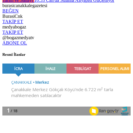
Tarım ve Sanayi
10:53
Çan'da Sulama Altyapısı Güçleniyor
burasicanakkalegazetesi
BEĞEN
BurasiCnk
TAKİP ET
medyabogaz
TAKİP ET
@bogazmedyatv
ABONE OL
Resmî İlanlar