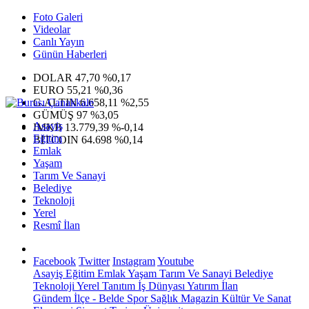
Foto Galeri
Videolar
Canlı Yayın
Günün Haberleri
DOLAR
47,70
%0,17
EURO
55,21
%0,36
G.ALTIN
6.658,11
%2,55
GÜMÜŞ
97
%3,05
Asayiş
IMKB
13.779,39
%-0,14
Eğitim
BITCOIN
64.698
%0,14
Emlak
Yaşam
Tarım Ve Sanayi
Belediye
Teknoloji
Yerel
Resmî İlan
Facebook
Twitter
Instagram
Youtube
Asayiş
Eğitim
Emlak
Yaşam
Tarım Ve Sanayi
Belediye
Teknoloji
Yerel
Tanıtım
İş Dünyası
Yatırım
İlan
Gündem
İlçe - Belde
Spor
Sağlık
Magazin
Kültür Ve Sanat