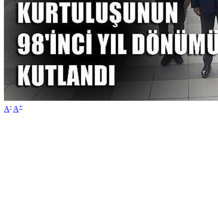
-
+
A
A