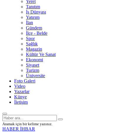
Yerel
Tanıtım
İş Dünyası
Yatırım
İlan
Gündem
İlçe - Belde
Spor
Sağlık
Magazin
Kültür Ve Sanat
Ekonomi
Siyaset
Turizm
Üniversite
Foto Galeri
Video
Yazarlar
Künye
İletişim
Aramak için bir kelime yazınız.
HABER İHBAR