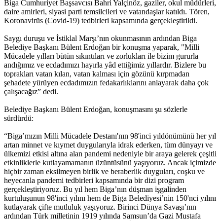
Biga Cumhuriyet Başsavcısı Bahri Yalçinöz, gaziler, okul müdürleri,
daire amirleri, siyasi parti temsilcileri ve vatandaşlar katıldı. Tören,
Koronavirüs (Covid-19) tedbirleri kapsamında gerçekleştirildi.
Saygı duruşu ve İstiklal Marşı’nın okunmasının ardından Biga
Belediye Başkanı Bülent Erdoğan bir konuşma yaparak, "Milli
Mücadele yılları bütün sıkıntıları ve zorlukları ile bizim gururla
andığımız ve ecdadımızı hayırla yâd ettiğimiz yıllardır. Bizlere bu
toprakları vatan kılan, vatan kalması için gözünü kırpmadan
şehadete yürüyen ecdadımızın fedakarlıklarını anlayarak daha çok
çalışacağız” dedi.
Belediye Başkanı Bülent Erdoğan, konuşmasını şu sözlerle
sürdürdü:
“Biga’mızın Milli Mücadele Destanı'nın 98'inci yıldönümünü her yıl
artan minnet ve kıymet duygularıyla idrak ederken, tüm dünyayı ve
ülkemizi etkisi altına alan pandemi nedeniyle bir araya gelerek çeşitli
etkinliklerle kutlayamamanın üzüntüsünü yaşıyoruz. Ancak içimizde
hiçbir zaman eksilmeyen birlik ve beraberlik duyguları, coşku ve
heyecanla pandemi tedbirleri kapsamında bir dizi program
gerçekleştiriyoruz. Bu yıl hem Biga’nın düşman işgalinden
kurtuluşunun 98'inci yılını hem de Biga Belediyesi’nin 150'nci yılını
kutlayarak çifte mutluluk yaşıyoruz. Birinci Dünya Savaşı’nın
ardından Türk milletinin 1919 yılında Samsun’da Gazi Mustafa