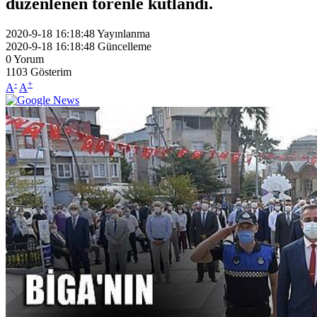
düzenlenen törenle kutlandı.
2020-9-18 16:18:48
Yayınlanma
2020-9-18 16:18:48
Güncelleme
0
Yorum
1103
Gösterim
-
+
A
A