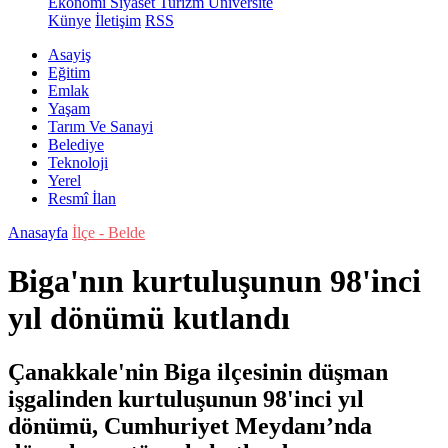
Ekonomi
Siyaset
Turizm
Üniversite
Künye
İletişim
RSS
Asayiş
Eğitim
Emlak
Yaşam
Tarım Ve Sanayi
Belediye
Teknoloji
Yerel
Resmî İlan
Anasayfa
İlçe - Belde
Biga'nın kurtuluşunun 98'inci
yıl dönümü kutlandı
Çanakkale'nin Biga ilçesinin düşman
işgalinden kurtuluşunun 98'inci yıl
dönümü, Cumhuriyet Meydanı’nda