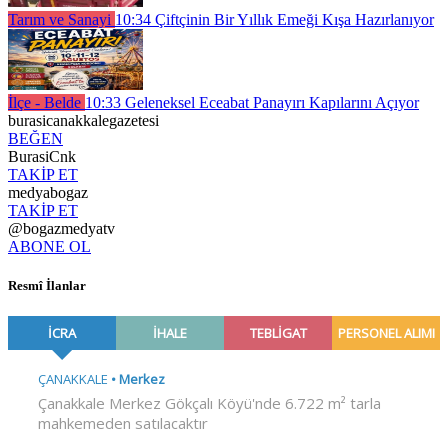
Tarım ve Sanayi
10:34
Çiftçinin Bir Yıllık Emeği Kışa Hazırlanıyor
İlçe - Belde
10:33
Geleneksel Eceabat Panayırı Kapılarını Açıyor
burasicanakkalegazetesi
BEĞEN
BurasiCnk
TAKİP ET
medyabogaz
TAKİP ET
@bogazmedyatv
ABONE OL
Resmî İlanlar