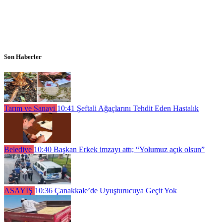
Son Haberler
Tarım ve Sanayi
10:41
Şeftali Ağaçlarını Tehdit Eden Hastalık
Belediye
10:40
Başkan Erkek imzayı attı; “Yolumuz açık olsun”
ASAYİŞ
10:36
Çanakkale’de Uyuşturucuya Geçit Yok