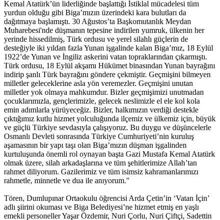
Kemal Atatürk’ün liderliğinde başlattığı İstiklal mücadelesi tüm
yurdun olduğu gibi Biga’mızın üzerindeki kara bulutları da
dağıtmaya başlamıştı. 30 Ağustos’ta Başkomutanlık Meydan
Muharebesi'nde düşmanın tepesine indirilen yumruk, ülkenin her
yerinde hissedilmiş, Türk ordusu ve yerel silahlı güçlerin de
desteğiyle iki yıldan fazla Yunan işgalinde kalan Biga’mız, 18 Eylül
1922’de Yunan ve İngiliz askerini vatan topraklarından çıkarmıştı.
Türk ordusu, 18 Eylül akşamı Hükümet binasından Yunan bayrağını
indirip şanlı Türk bayrağını göndere çekmiştir. Geçmişini bilmeyen
milletler geleceklerine asla yön veremezler. Geçmişini unutan
milletler yok olmaya mahkumdur. Bizler geçmişimizi unutmadan
çocuklarımızla, gençlerimizle, gelecek neslimizle el ele kol kola
emin adımlarla yürüyeceğiz. Bizler, halkımızın verdiği destekle
çıktığımız kutlu hizmet yolculuğunda ilçemiz ve ülkemiz için, büyük
ve güçlü Türkiye sevdasıyla çalışıyoruz. Bu duygu ve düşüncelerle
Osmanlı Devleti sonrasında Türkiye Cumhuriyeti’nin kuruluş
aşamasının bir yapı taşı olan Biga’mızın düşman işgalinden
kurtuluşunda önemli rol oynayan başta Gazi Mustafa Kemal Atatürk
olmak üzere, silah arkadaşlarına ve tüm şehitlerimize Allah’tan
rahmet diliyorum. Gazilerimiz ve tüm isimsiz kahramanlarımızı
rahmetle, minnetle ve dua ile anıyorum."
Tören, Dumlupınar Ortaokulu öğrencisi Arda Çetin’in ‘Vatan İçin’
adlı şiirini okuması ve Biga Belediyesi’ne hizmet etmiş en yaşlı
emekli personeller Yaşar Özdemir, Nuri Çorlu, Nuri Çiftçi, Sadettin