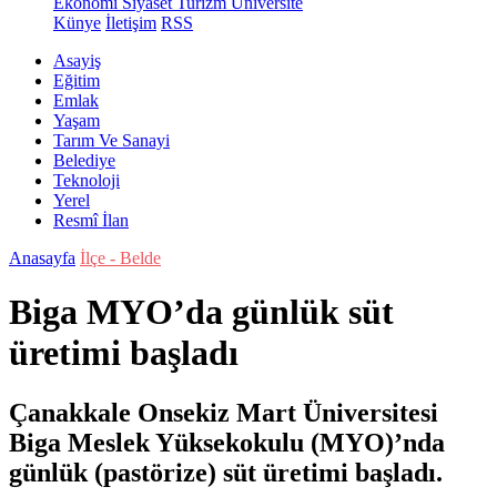
Ekonomi
Siyaset
Turizm
Üniversite
Künye
İletişim
RSS
Asayiş
Eğitim
Emlak
Yaşam
Tarım Ve Sanayi
Belediye
Teknoloji
Yerel
Resmî İlan
Anasayfa
İlçe - Belde
Biga MYO’da günlük süt
üretimi başladı
Çanakkale Onsekiz Mart Üniversitesi
Biga Meslek Yüksekokulu (MYO)’nda
günlük (pastörize) süt üretimi başladı.