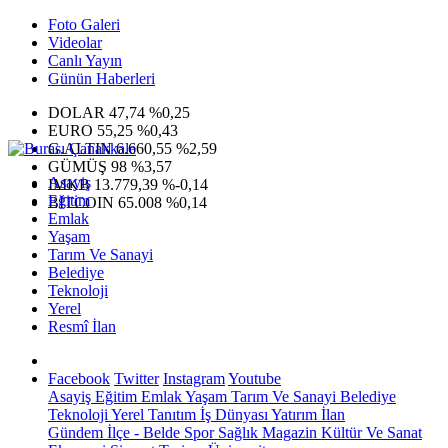
Foto Galeri
Videolar
Canlı Yayın
Günün Haberleri
DOLAR
47,74
%0,25
EURO
55,25
%0,43
G.ALTIN
6.660,55
%2,59
GÜMÜŞ
98
%3,57
Asayiş
IMKB
13.779,39
%-0,14
Eğitim
BITCOIN
65.008
%0,14
Emlak
Yaşam
Tarım Ve Sanayi
Belediye
Teknoloji
Yerel
Resmî İlan
Facebook
Twitter
Instagram
Youtube
Asayiş
Eğitim
Emlak
Yaşam
Tarım Ve Sanayi
Belediye
Teknoloji
Yerel
Tanıtım
İş Dünyası
Yatırım
İlan
Gündem
İlçe - Belde
Spor
Sağlık
Magazin
Kültür Ve Sanat