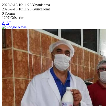
2020-9-18 10:11:23
Yayınlanma
2020-9-18 10:11:23
Güncelleme
0
Yorum
1207
Gösterim
-
+
A
A