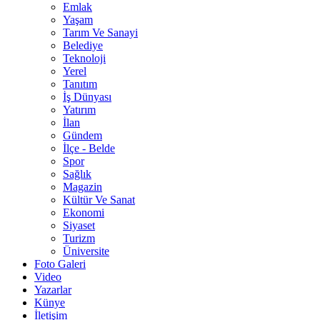
Emlak
Yaşam
Tarım Ve Sanayi
Belediye
Teknoloji
Yerel
Tanıtım
İş Dünyası
Yatırım
İlan
Gündem
İlçe - Belde
Spor
Sağlık
Magazin
Kültür Ve Sanat
Ekonomi
Siyaset
Turizm
Üniversite
Foto Galeri
Video
Yazarlar
Künye
İletişim