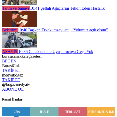
Tarım ve Sanayi
10:41
Şeftali Ağaçlarını Tehdit Eden Hastalık
Belediye
10:40
Başkan Erkek imzayı attı; “Yolumuz açık olsun”
ASAYİŞ
10:36
Çanakkale’de Uyuşturucuya Geçit Yok
burasicanakkalegazetesi
BEĞEN
BurasiCnk
TAKİP ET
medyabogaz
TAKİP ET
@bogazmedyatv
ABONE OL
Resmî İlanlar