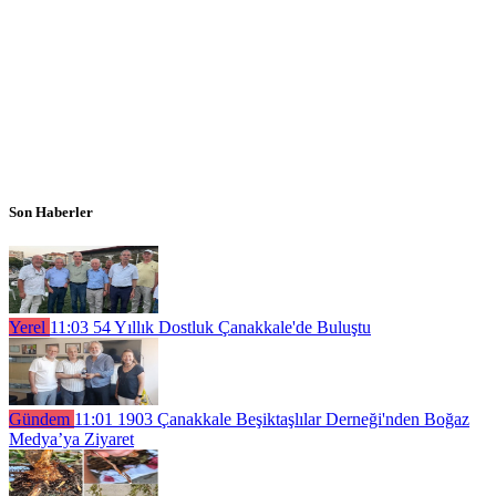
Son Haberler
Yerel
11:03
54 Yıllık Dostluk Çanakkale'de Buluştu
Gündem
11:01
1903 Çanakkale Beşiktaşlılar Derneği'nden Boğaz
Medya’ya Ziyaret