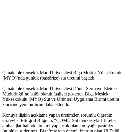
Çanakkale Onsekiz Mart Üniversitesi Biga Meslek Yüksekokulu
(MYO)’nda günlük (pastörize) süt üretimi başladı.
Çanakkale Onsekiz Mart Üniversitesi Döner Sermaye İşletme
Müdürlüğü’ne bağlı olarak faaliyet gösteren Biga Meslek
Yüksekokulu (MYO) Süt ve Ürünleri Uygulama Birimi üretim
zincirine yeni bir ürün daha eklendi.
Konuya ilişkin açıklama yapan üretimden sorumlu Öğretim
Görevlisi Ertuğrul Bilgücü, “ÇOMÜ Süt markasıyla 1 litrelik
ambalajlar halinde üretimi yapılacak olan tam yağlı pastörize
(günlük) sütlerimiz, Biga’mız için önemli bir gün olan 18 Eylül