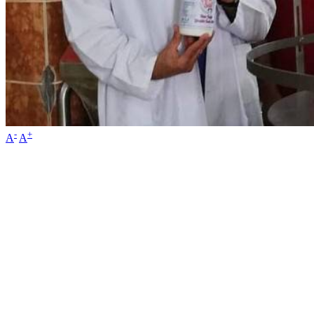
-
+
A
A