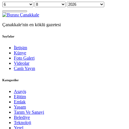
Çanakkale'nin en köklü gazetesi
Sayfalar
İletişim
Künye
Foto Galeri
Videolar
Canlı Yayın
Kategoriler
Asayiş
Eğitim
Emlak
Yaşam
Tarım Ve Sanayi
Belediye
Teknoloji
Yerel