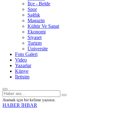
İlçe - Belde
Spor
Sağlık
Magazin
Kültür Ve Sanat
Ekonomi
Siyaset
Turizm
Üniversite
Foto Galeri
Video
Yazarlar
Künye
İletişim
Aramak için bir kelime yazınız.
HABER İHBAR