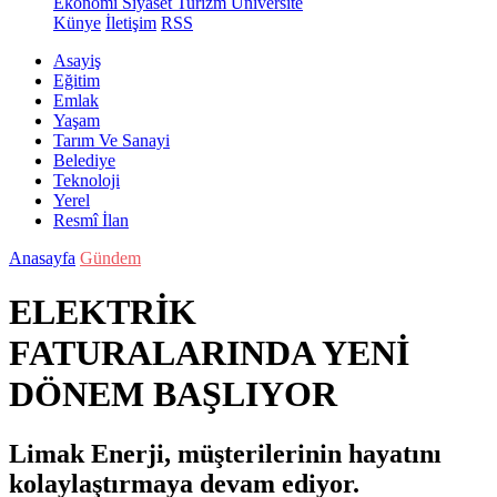
Ekonomi
Siyaset
Turizm
Üniversite
Künye
İletişim
RSS
Asayiş
Eğitim
Emlak
Yaşam
Tarım Ve Sanayi
Belediye
Teknoloji
Yerel
Resmî İlan
Anasayfa
Gündem
ELEKTRİK
FATURALARINDA YENİ
DÖNEM BAŞLIYOR
Limak Enerji, müşterilerinin hayatını
kolaylaştırmaya devam ediyor.