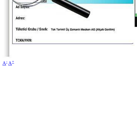
-
+
A
A