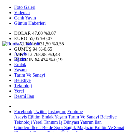
Foto Galeri
Videolar
Canlı Yayın
Günün Haberleri
DOLAR
47,60
%0,07
EURO
55,05
%0,07
G.ALTIN
6.531,50
%0,55
GÜMÜŞ
94
%-0,65
Asayiş
IMKB
13.768,98
%0,48
Eğitim
BITCOIN
64.434
%-0,19
Emlak
Yaşam
Tarım Ve Sanayi
Belediye
Teknoloji
Yerel
Resmî İlan
Facebook
Twitter
Instagram
Youtube
Asayiş
Eğitim
Emlak
Yaşam
Tarım Ve Sanayi
Belediye
Teknoloji
Yerel
Tanıtım
İş Dünyası
Yatırım
İlan
Gündem
İlçe - Belde
Spor
Sağlık
Magazin
Kültür Ve Sanat