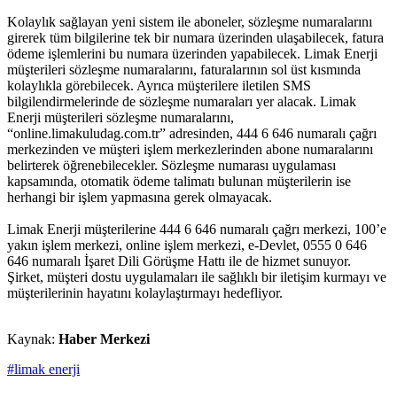
Kolaylık sağlayan yeni sistem ile aboneler, sözleşme numaralarını
girerek tüm bilgilerine tek bir numara üzerinden ulaşabilecek, fatura
ödeme işlemlerini bu numara üzerinden yapabilecek. Limak Enerji
müşterileri sözleşme numaralarını, faturalarının sol üst kısmında
kolaylıkla görebilecek. Ayrıca müşterilere iletilen SMS
bilgilendirmelerinde de sözleşme numaraları yer alacak. Limak
Enerji müşterileri sözleşme numaralarını,
“online.limakuludag.com.tr” adresinden, 444 6 646 numaralı çağrı
merkezinden ve müşteri işlem merkezlerinden abone numaralarını
belirterek öğrenebilecekler. Sözleşme numarası uygulaması
kapsamında, otomatik ödeme talimatı bulunan müşterilerin ise
herhangi bir işlem yapmasına gerek olmayacak.
Limak Enerji müşterilerine 444 6 646 numaralı çağrı merkezi, 100’e
yakın işlem merkezi, online işlem merkezi, e-Devlet, 0555 0 646
646 numaralı İşaret Dili Görüşme Hattı ile de hizmet sunuyor.
Şirket, müşteri dostu uygulamaları ile sağlıklı bir iletişim kurmayı ve
müşterilerinin hayatını kolaylaştırmayı hedefliyor.
Kaynak:
Haber Merkezi
#limak enerji