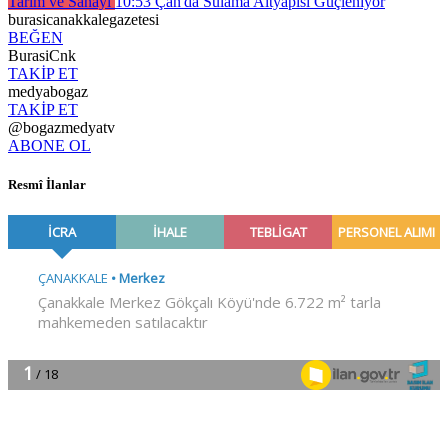
Tarım ve Sanayi
10:53
Çan'da Sulama Altyapısı Güçleniyor
burasicanakkalegazetesi
BEĞEN
BurasiCnk
TAKİP ET
medyabogaz
TAKİP ET
@bogazmedyatv
ABONE OL
Resmî İlanlar