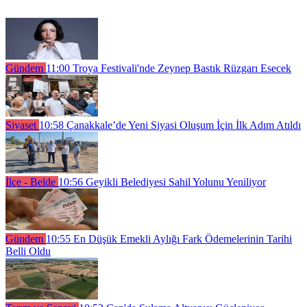
Gündem
11:00
Troya Festivali'nde Zeynep Bastık Rüzgarı Esecek
Siyaset
10:58
Çanakkale’de Yeni Siyasi Oluşum İçin İlk Adım Atıldı
İlçe - Belde
10:56
Geyikli Belediyesi Sahil Yolunu Yeniliyor
Gündem
10:55
En Düşük Emekli Aylığı Fark Ödemelerinin Tarihi
Belli Oldu