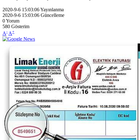
2020-9-6 15:03:06
Yayınlanma
2020-9-6 15:03:06
Güncelleme
0
Yorum
580
Gösterim
-
+
A
A