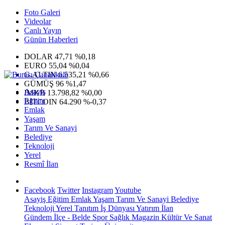
Foto Galeri
Videolar
Canlı Yayın
Günün Haberleri
DOLAR
47,71
%0,18
EURO
55,04
%0,04
G.ALTIN
6.535,21
%0,66
GÜMÜŞ
96
%1,47
Asayiş
IMKB
13.798,82
%0,00
Eğitim
BITCOIN
64.290
%-0,37
Emlak
Yaşam
Tarım Ve Sanayi
Belediye
Teknoloji
Yerel
Resmî İlan
Facebook
Twitter
Instagram
Youtube
Asayiş
Eğitim
Emlak
Yaşam
Tarım Ve Sanayi
Belediye
Teknoloji
Yerel
Tanıtım
İş Dünyası
Yatırım
İlan
Gündem
İlçe - Belde
Spor
Sağlık
Magazin
Kültür Ve Sanat