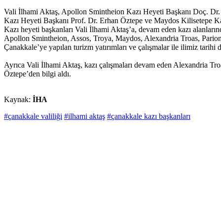
Vali İlhami Aktaş, Apollon Smintheion Kazı Heyeti Başkanı Doç. Dr. 
Kazı Heyeti Başkanı Prof. Dr. Erhan Öztepe ve Maydos Kilisetepe Kazı
Kazı heyeti başkanları Vali İlhami Aktaş’a, devam eden kazı alanlarında
Apollon Smintheion, Assos, Troya, Maydos, Alexandria Troas, Parion An
Çanakkale’ye yapılan turizm yatırımları ve çalışmalar ile ilimiz tarih
Ayrıca Vali İlhami Aktaş, kazı çalışmaları devam eden Alexandria Troa
Öztepe’den bilgi aldı.
Kaynak:
İHA
#çanakkale valiliği
#ilhami aktaş
#çanakkale kazı başkanları