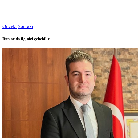
Önceki
Sonraki
Bunlar da ilginizi çekebilir