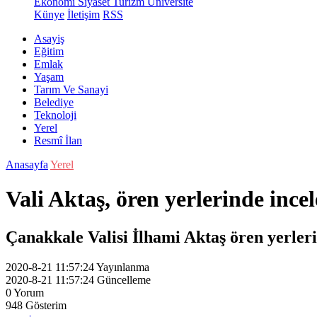
Ekonomi
Siyaset
Turizm
Üniversite
Künye
İletişim
RSS
Asayiş
Eğitim
Emlak
Yaşam
Tarım Ve Sanayi
Belediye
Teknoloji
Yerel
Resmî İlan
Anasayfa
Yerel
Vali Aktaş, ören yerlerinde inc
Çanakkale Valisi İlhami Aktaş ören yerlerin
2020-8-21 11:57:24
Yayınlanma
2020-8-21 11:57:24
Güncelleme
0
Yorum
948
Gösterim