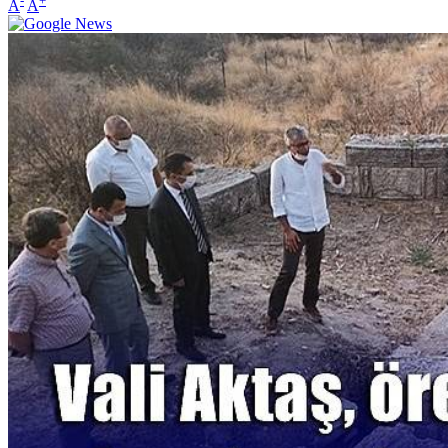
-
+
A
A