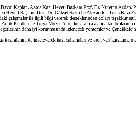
Davut Kaplan, Assos Kazı Heyeti Başkanı Prof. Dr. Nurettin Arslan, P
 Heyeti Başkanı Doç. Dr. Göksel Sazcı ile Alexandria Troas Kazı Evind
ki çalışmalar ile ilgili bilgi vererek desteklerinden dolayı teşekkür etti
tik Kentleri ile Troya Müzesi’nin uluslararası alanda tanıtımlarının da
i değerlerinin daha iyi korunmasında izlenecek yöntemler ve Çanakkale’ni
s kazı alanını da inceleyerek kazı çalışmaları ve ören yeri karşılama 