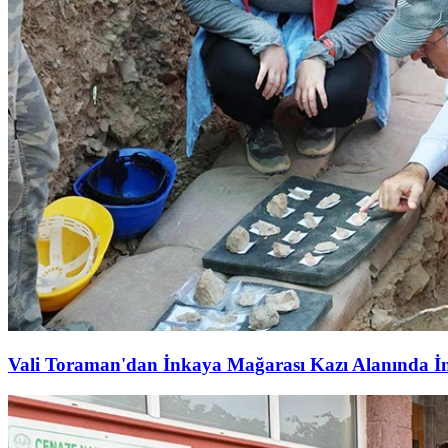
Vali Toraman'dan İnkaya Mağarası Kazı Alanında İ