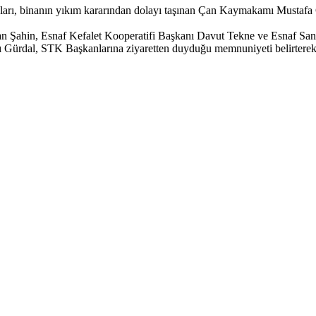
arı, binanın yıkım kararından dolayı taşınan Çan Kaymakamı Mustafa Gür
n Şahin, Esnaf Kefalet Kooperatifi Başkanı Davut Tekne ve Esnaf Sanat
ı Gürdal, STK Başkanlarına ziyaretten duyduğu memnuniyeti belirterek 