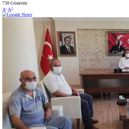
739
Gösterim
-
+
A
A