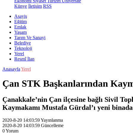
Ekonomi
Siyaset
Turizm
Üniversite
Künye
İletişim
RSS
Asayiş
Eğitim
Emlak
Yaşam
Tarım Ve Sanayi
Belediye
Teknoloji
Yerel
Resmî İlan
Anasayfa
Yerel
Çan STK Başkanlarından Kaym
Çanakkale’nin Çan ilçesine bağlı Sivil To
Kaymakamı Mustafa Gürdal’ı yeni binada zi
2020-8-20 14:03:59
Yayınlanma
2020-8-20 14:03:59
Güncelleme
0
Yorum