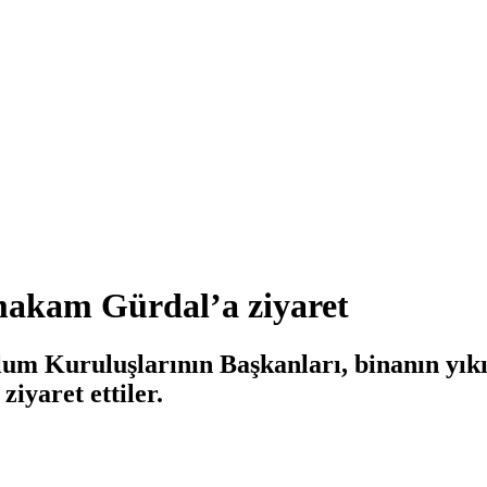
akam Gürdal’a ziyaret
plum Kuruluşlarının Başkanları, binanın yı
yaret ettiler.