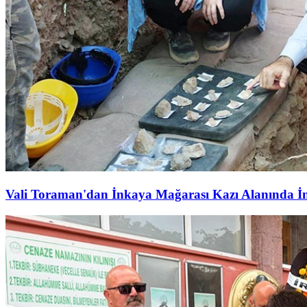
Vali Toraman'dan İnkaya Mağarası Kazı Alanında İ