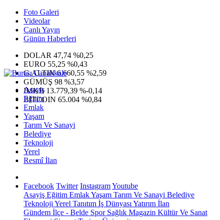
Foto Galeri
Videolar
Canlı Yayın
Günün Haberleri
DOLAR
47,74
%0,25
EURO
55,25
%0,43
G.ALTIN
6.660,55
%2,59
GÜMÜŞ
98
%3,57
Asayiş
IMKB
13.779,39
%-0,14
Eğitim
BITCOIN
65.004
%0,84
Emlak
Yaşam
Tarım Ve Sanayi
Belediye
Teknoloji
Yerel
Resmî İlan
Facebook
Twitter
Instagram
Youtube
Asayiş
Eğitim
Emlak
Yaşam
Tarım Ve Sanayi
Belediye
Teknoloji
Yerel
Tanıtım
İş Dünyası
Yatırım
İlan
Gündem
İlçe - Belde
Spor
Sağlık
Magazin
Kültür Ve Sanat