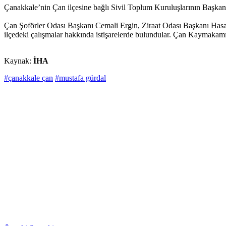
Çanakkale’nin Çan ilçesine bağlı Sivil Toplum Kuruluşlarının Başkanl
Çan Şoförler Odası Başkanı Cemali Ergin, Ziraat Odası Başkanı Hasa
ilçedeki çalışmalar hakkında istişarelerde bulundular. Çan Kaymakam
Kaynak:
İHA
#çanakkale çan
#mustafa gürdal