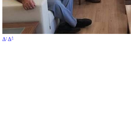
-
+
A
A