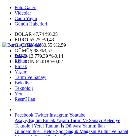
Foto Galeri
Videolar
Canlı Yayın
Günün Haberleri
DOLAR
47,74
%0,25
EURO
55,25
%0,43
G.ALTIN
6.660,55
%2,59
GÜMÜŞ
98
%3,57
Asayiş
IMKB
13.779,39
%-0,14
Eğitim
BITCOIN
65.018
%0,02
Emlak
Yaşam
Tarım Ve Sanayi
Belediye
Teknoloji
Yerel
Resmî İlan
Facebook
Twitter
Instagram
Youtube
Asayiş
Eğitim
Emlak
Yaşam
Tarım Ve Sanayi
Belediye
Teknoloji
Yerel
Tanıtım
İş Dünyası
Yatırım
İlan
Gündem
İlçe - Belde
Spor
Sağlık
Magazin
Kültür Ve Sanat