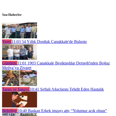
Son Haberler
Yerel
11:03
54 Yıllık Dostluk Çanakkale'de Buluştu
Gündem
11:01
1903 Çanakkale Beşiktaşlılar Derneği'nden Boğaz
Medya’ya Ziyaret
Tarım ve Sanayi
10:41
Şeftali Ağaçlarını Tehdit Eden Hastalık
Belediye
10:40
Başkan Erkek imzayı attı; “Yolumuz açık olsun”