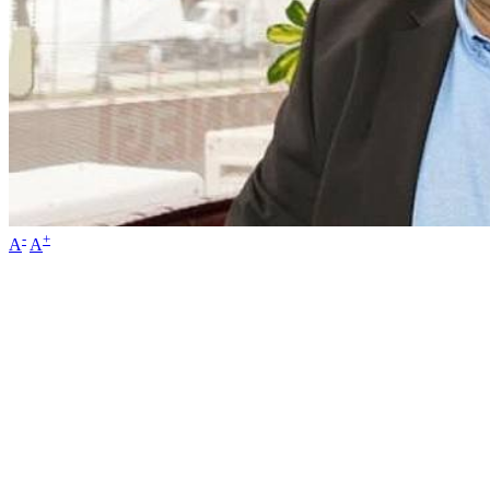
-
+
A
A