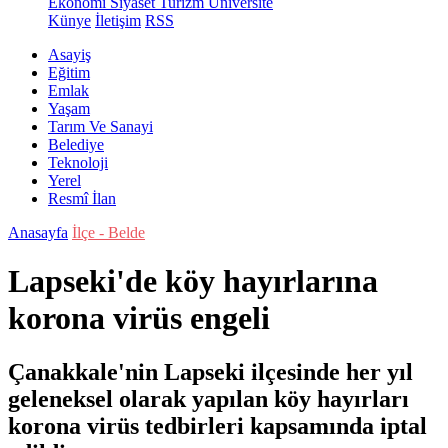
Ekonomi
Siyaset
Turizm
Üniversite
Künye
İletişim
RSS
Asayiş
Eğitim
Emlak
Yaşam
Tarım Ve Sanayi
Belediye
Teknoloji
Yerel
Resmî İlan
Anasayfa
İlçe - Belde
Lapseki'de köy hayırlarına
korona virüs engeli
Çanakkale'nin Lapseki ilçesinde her yıl
geleneksel olarak yapılan köy hayırları
korona virüs tedbirleri kapsamında iptal