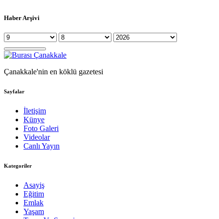
Haber Arşivi
Çanakkale'nin en köklü gazetesi
Sayfalar
İletişim
Künye
Foto Galeri
Videolar
Canlı Yayın
Kategoriler
Asayiş
Eğitim
Emlak
Yaşam