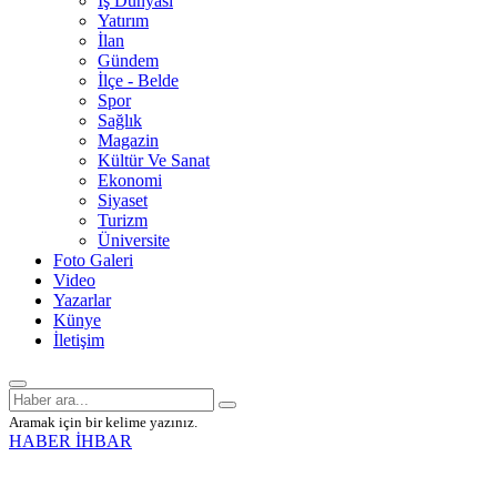
İş Dünyası
Yatırım
İlan
Gündem
İlçe - Belde
Spor
Sağlık
Magazin
Kültür Ve Sanat
Ekonomi
Siyaset
Turizm
Üniversite
Foto Galeri
Video
Yazarlar
Künye
İletişim
Aramak için bir kelime yazınız.
HABER İHBAR