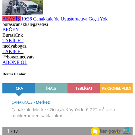
ASAYİŞ
10:36
Çanakkale’de Uyuşturucuya Geçit Yok
burasicanakkalegazetesi
BEĞEN
BurasiCnk
TAKİP ET
medyabogaz
TAKİP ET
@bogazmedyatv
ABONE OL
Resmî İlanlar