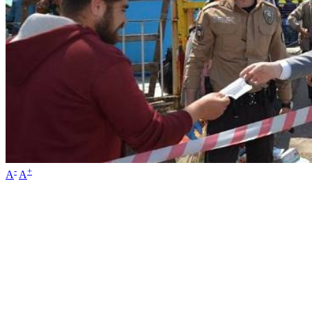
-
+
A
A