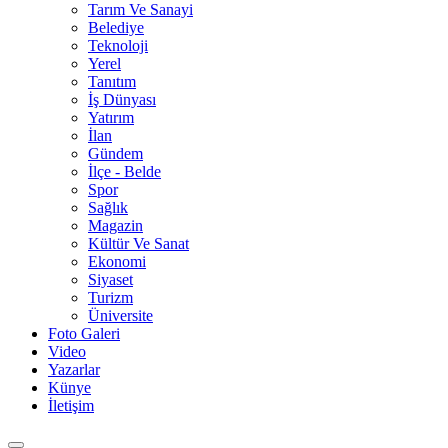
Tarım Ve Sanayi
Belediye
Teknoloji
Yerel
Tanıtım
İş Dünyası
Yatırım
İlan
Gündem
İlçe - Belde
Spor
Sağlık
Magazin
Kültür Ve Sanat
Ekonomi
Siyaset
Turizm
Üniversite
Foto Galeri
Video
Yazarlar
Künye
İletişim