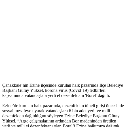
Çanakkale’nin Ezine ilçesinde kurulan halk pazarında İlçe Belediye
Başkanı Güray Yüksel, korona virüs (Covid-19) tedbirleri
kapsamında vatandaşlara yerli el dezenfektanı 'Borel' dağıttı.
Ezine’de kurulan halk pazarında, dezenfektan tüneli girişi öncesinde
sosyal mesafeye uyarak vatandaşlara 6 bin adet yerli ve milli
dezenfektan dağıtıldığını söyleyen Ezine Belediye Başkanı Güray
Yüksel, “Arge çalışmalarının ardından Bor madeninden üretilen
yerli ve milli el dezenfektanı olan Borel’i Ezine halkımıza dağıttık.