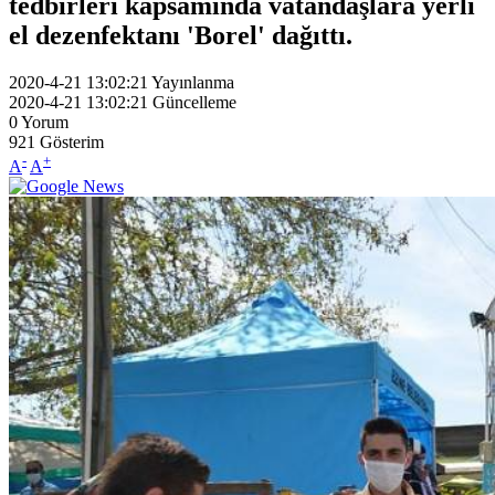
tedbirleri kapsamında vatandaşlara yerli
el dezenfektanı 'Borel' dağıttı.
2020-4-21 13:02:21
Yayınlanma
2020-4-21 13:02:21
Güncelleme
0
Yorum
921
Gösterim
-
+
A
A