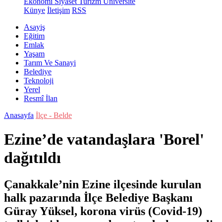
Ekonomi
Siyaset
Turizm
Üniversite
Künye
İletişim
RSS
Asayiş
Eğitim
Emlak
Yaşam
Tarım Ve Sanayi
Belediye
Teknoloji
Yerel
Resmî İlan
Anasayfa
İlçe - Belde
Ezine’de vatandaşlara 'Borel'
dağıtıldı
Çanakkale’nin Ezine ilçesinde kurulan
halk pazarında İlçe Belediye Başkanı
Güray Yüksel, korona virüs (Covid-19)