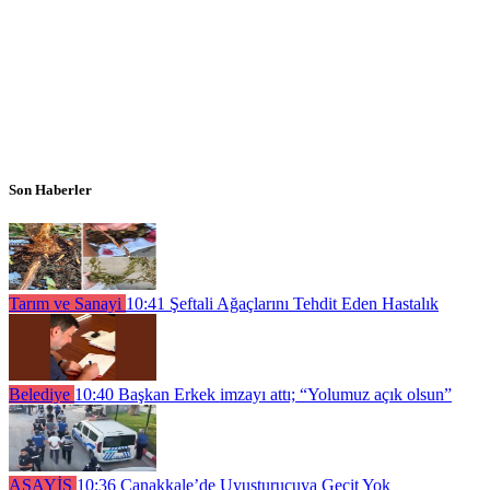
Son Haberler
Tarım ve Sanayi
10:41
Şeftali Ağaçlarını Tehdit Eden Hastalık
Belediye
10:40
Başkan Erkek imzayı attı; “Yolumuz açık olsun”
ASAYİŞ
10:36
Çanakkale’de Uyuşturucuya Geçit Yok