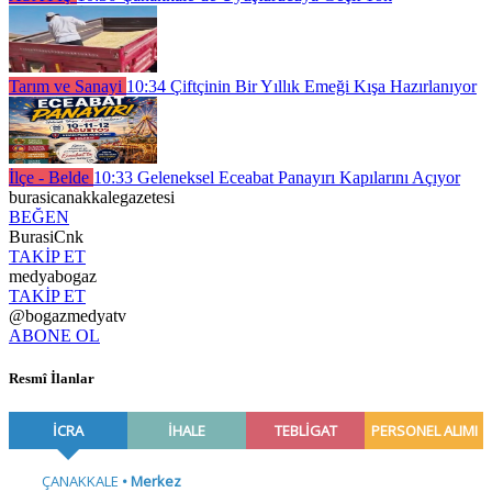
Tarım ve Sanayi
10:34
Çiftçinin Bir Yıllık Emeği Kışa Hazırlanıyor
İlçe - Belde
10:33
Geleneksel Eceabat Panayırı Kapılarını Açıyor
burasicanakkalegazetesi
BEĞEN
BurasiCnk
TAKİP ET
medyabogaz
TAKİP ET
@bogazmedyatv
ABONE OL
Resmî İlanlar