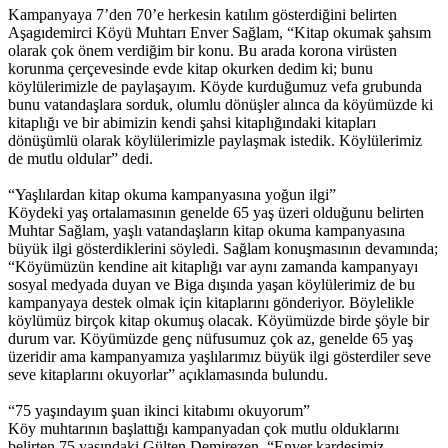
Kampanyaya 7’den 70’e herkesin katılım gösterdiğini belirten
Aşagıdemirci Köyü Muhtarı Enver Sağlam, “Kitap okumak şahsım
olarak çok önem verdiğim bir konu. Bu arada korona virüsten
korunma çerçevesinde evde kitap okurken dedim ki; bunu
köylülerimizle de paylaşayım. Köyde kurduğumuz vefa grubunda
bunu vatandaşlara sorduk, olumlu dönüşler alınca da köyümüzde ki
kitaplığı ve bir abimizin kendi şahsi kitaplığındaki kitapları
dönüşümlü olarak köylülerimizle paylaşmak istedik. Köylülerimiz
de mutlu oldular” dedi.
“Yaşlılardan kitap okuma kampanyasına yoğun ilgi”
Köydeki yaş ortalamasının genelde 65 yaş üzeri olduğunu belirten
Muhtar Sağlam, yaşlı vatandaşların kitap okuma kampanyasına
büyük ilgi gösterdiklerini söyledi. Sağlam konuşmasının devamında;
“Köyümüzün kendine ait kitaplığı var aynı zamanda kampanyayı
sosyal medyada duyan ve Biga dışında yaşan köylülerimiz de bu
kampanyaya destek olmak için kitaplarını gönderiyor. Böylelikle
köylümüz birçok kitap okumuş olacak. Köyümüzde birde şöyle bir
durum var. Köyümüzde genç nüfusumuz çok az, genelde 65 yaş
üzeridir ama kampanyamıza yaşlılarımız büyük ilgi gösterdiler seve
seve kitaplarını okuyorlar” açıklamasında bulundu.
“75 yaşındayım şuan ikinci kitabımı okuyorum”
Köy muhtarının başlattığı kampanyadan çok mutlu olduklarını
belirten 75 yaşındaki Gülten Demirezen, “Enver kardeşimiz