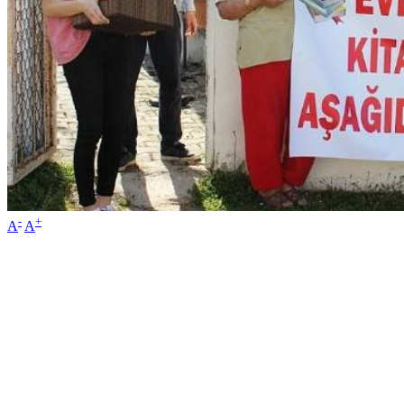
-
+
A
A