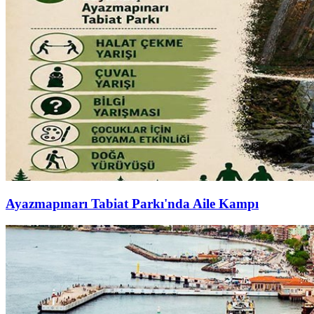
Ayazmapınarı Tabiat Parkı'nda Aile Kampı