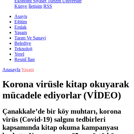
Ekonomi
Siyaset
Turizm
Üniversite
Künye
İletişim
RSS
Asayiş
Eğitim
Emlak
Yaşam
Tarım Ve Sanayi
Belediye
Teknoloji
Yerel
Resmî İlan
Anasayfa
Yaşam
Korona virüsle kitap okuyarak
mücadele ediyorlar (VİDEO)
Çanakkale’de bir köy muhtarı, korona
virüs (Covid-19) salgını tedbirleri
kapsamında kitap okuma kampanyası