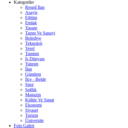
Kategoriler
Resmî İlan
Asayiş
Eğitim
Emlak
Yaşam
Tarım Ve Sanayi
Belediye
Teknoloji
Yerel
Tanıtım
İş Dünyası
Yatırım
İlan
Gündem
İlçe - Belde
Spor
Sağlık
Magazin
Kültür Ve Sanat
Ekonomi
Siyaset
Turizm
Üniversite
Foto Galeri