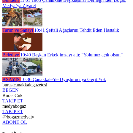
Gündem
11:01
1903 Çanakkale Beşiktaşlılar Derneği'nden Boğaz
Medya’ya Ziyaret
Tarım ve Sanayi
10:41
Şeftali Ağaçlarını Tehdit Eden Hastalık
Belediye
10:40
Başkan Erkek imzayı attı; “Yolumuz açık olsun”
ASAYİŞ
10:36
Çanakkale’de Uyuşturucuya Geçit Yok
burasicanakkalegazetesi
BEĞEN
BurasiCnk
TAKİP ET
medyabogaz
TAKİP ET
@bogazmedyatv
ABONE OL