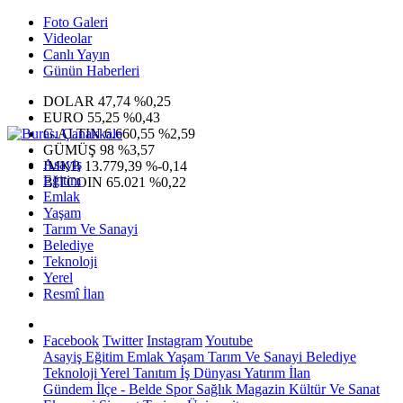
Foto Galeri
Videolar
Canlı Yayın
Günün Haberleri
DOLAR
47,74
%0,25
EURO
55,25
%0,43
G.ALTIN
6.660,55
%2,59
GÜMÜŞ
98
%3,57
Asayiş
IMKB
13.779,39
%-0,14
Eğitim
BITCOIN
65.021
%0,22
Emlak
Yaşam
Tarım Ve Sanayi
Belediye
Teknoloji
Yerel
Resmî İlan
Facebook
Twitter
Instagram
Youtube
Asayiş
Eğitim
Emlak
Yaşam
Tarım Ve Sanayi
Belediye
Teknoloji
Yerel
Tanıtım
İş Dünyası
Yatırım
İlan
Gündem
İlçe - Belde
Spor
Sağlık
Magazin
Kültür Ve Sanat