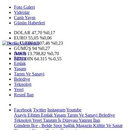
Foto Galeri
Videolar
Canlı Yayın
Günün Haberleri
DOLAR
47,70
%0,17
EURO
55,05
%0,06
G.ALTIN
6.507,46
%0,23
GÜMÜŞ
94
%0,27
Asayiş
IMKB
13.798,82
%0,70
Eğitim
BITCOIN
64.315
%-0,55
Emlak
Yaşam
Tarım Ve Sanayi
Belediye
Teknoloji
Yerel
Resmî İlan
Facebook
Twitter
Instagram
Youtube
Asayiş
Eğitim
Emlak
Yaşam
Tarım Ve Sanayi
Belediye
Teknoloji
Yerel
Tanıtım
İş Dünyası
Yatırım
İlan
Gündem
İlçe - Belde
Spor
Sağlık
Magazin
Kültür Ve Sanat