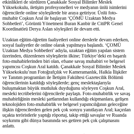
etkinlikleri de sürdüren Çanakkale Sosyal Bilimler Meslek
Yüksekokulu, iletişim profesyonelleri ve medyanın ünlü isimlerini
öğrencilerle online söyleşilerde bir araya getiriyor. Ünlü foto-
muhabir Coşkun Aral ile başlayan ‘ÇOMÜ Uzaktan Medya
Sohbetleri’, Görüntü Yönetmeni Buran Kanbir ile CitiPR Genel
Koordinatörü Derya Aslan söyleşileri ile devam etti.
Uzaktan eğitim-öğretim faaliyetleri online derslerle devam ederken,
sosyal faaliyetler de online olarak yapılmaya başlandı. ‘ÇOMÜ
Uzaktan Medya Sohbetleri’ adıyla, uzaktan eğitim yapılan sistem
üzerinden, düzenlenen söyleşilerin ilkine; Türkiye’deki en başarılı
foto-muhabirlerinden biri olan, efsane savaş muhabiri ve belgesel
yapımcısı Coşkun Aral katıldı. Çanakkale Sosyal Bilimler Meslek
Yüksekokulu’nun Fotoğrafçılık ve Kameramanlık, Halkla İlişkiler
ve Tanıtım programları ile İletişim Fakültesi Gazetecilik Bölümü
öğrencilerinin katıldığı söyleşilerde; genç meslektaşlarıyla
buluşmaktan büyük mutluluk duyduğunu söyleyen Coşkun Aral,
mesleki tecrübelerini öğrencilerle paylaştı. Foto-muhabirlik ve savaş
muhabirliğinin mesleki şartlarından kullandığı ekipmanlara, gelişen
teknolojiden foto-muhabirlik ve belgesel yapımcılığının geleceğine
ilişkin öğrencilerden gelen pek çok soruyu yanıtlayan Aral; kaçırılan
uçakta teröristlerle yaptığı röportaj, takip ettiği savaşlar ve Ruanda
soykırımı gibi dünya basınında ses getiren pek çok çalışmasını
anlattı.