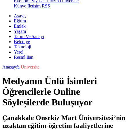
Ekonomi
Siyaset
Turizm
Üniversite
Künye
İletişim
RSS
Asayiş
Eğitim
Emlak
Yaşam
Tarım Ve Sanayi
Belediye
Teknoloji
Yerel
Resmî İlan
Anasayfa
Üniversite
Medyanın Ünlü İsimleri
Öğrencilerle Online
Söyleşilerde Buluşuyor
Çanakkale Onsekiz Mart Üniversitesi’nin
uzaktan eğitim-öğretim faaliyetlerine