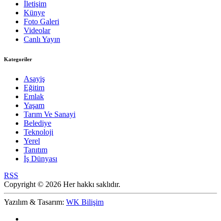
İletişim
Künye
Foto Galeri
Videolar
Canlı Yayın
Kategoriler
Asayiş
Eğitim
Emlak
Yaşam
Tarım Ve Sanayi
Belediye
Teknoloji
Yerel
Tanıtım
İş Dünyası
RSS
Copyright © 2026 Her hakkı saklıdır.
Yazılım & Tasarım:
WK Bilişim