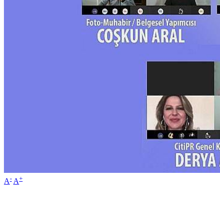
-
+
A
A