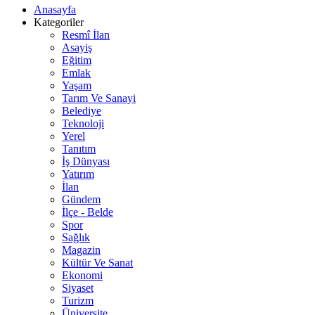
Anasayfa
Kategoriler
Resmî İlan
Asayiş
Eğitim
Emlak
Yaşam
Tarım Ve Sanayi
Belediye
Teknoloji
Yerel
Tanıtım
İş Dünyası
Yatırım
İlan
Gündem
İlçe - Belde
Spor
Sağlık
Magazin
Kültür Ve Sanat
Ekonomi
Siyaset
Turizm
Üniversite