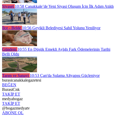
Siyaset
10:58
Çanakkale’de Yeni Siyasi Oluşum İçin İlk Adım Atıldı
İlçe - Belde
10:56
Geyikli Belediyesi Sahil Yolunu Yeniliyor
Gündem
10:55
En Düşük Emekli Aylığı Fark Ödemelerinin Tarihi
Belli Oldu
Tarım ve Sanayi
10:53
Çan'da Sulama Altyapısı Güçleniyor
burasicanakkalegazetesi
BEĞEN
BurasiCnk
TAKİP ET
medyabogaz
TAKİP ET
@bogazmedyatv
ABONE OL