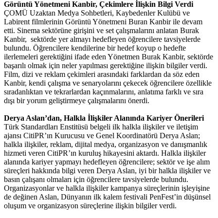
Görüntü Yönetmeni Kanbir, Çekimlere İlişkin Bilgi Verdi
ÇOMÜ Uzaktan Medya Sohbetleri, Kaybedenler Kulübü ve
Labirent filmlerinin Görüntü Yönetmeni Buran Kanbir ile devam
etti. Sinema sektörüne girişini ve set çalışmalarını anlatan Burak
Kanbir, sektörde yer almayı hedefleyen öğrencilere tavsiyelerde
bulundu. Öğrencilere kendilerine bir hedef koyup o hedefte
ilerlemeleri gerektiğini ifade eden Yönetmen Burak Kanbir, sektörde
başarılı olmak için neler yapılması gerektiğine ilişkin bilgiler verdi.
Film, dizi ve reklam çekimleri arasındaki farklardan da söz eden
Kanbir, kendi çalışma ve senaryolarını çekecek öğrencilere özellikle
sıradanlıktan ve tekrarlardan kaçınmalarını, anlatıma farklı ve sıra
dışı bir yorum geliştirmeye çalışmalarını önerdi.
Derya Aslan’dan, Halkla İlişkiler Alanında Kariyer Önerileri
Türk Standardları Enstitüsü belgeli ilk halkla ilişkiler ve iletişim
ajansı CitiPR’ın Kurucusu ve Genel Koordinatörü Derya Aslan;
halkla ilişkiler, reklam, dijital medya, organizasyon ve danışmanlık
hizmeti veren CitiPR’ın kuruluş hikayesini aktardı. Halkla ilişkiler
alanında kariyer yapmayı hedefleyen öğrencilere; sektör ve işe alım
süreçleri hakkında bilgi veren Derya Aslan, iyi bir halkla ilişkiler ve
basın çalışanı olmaları için öğrencilere tavsiyelerde bulundu.
Organizasyonlar ve halkla ilişkiler kampanya süreçlerinin işleyişine
de değinen Aslan, Dünyanın ilk kalem festivali PenFest’in düşünsel
oluşum ve organizasyon süreçlerine ilişkin bilgiler verdi.