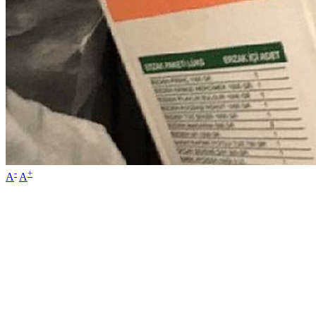
-
+
A
A