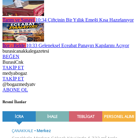
Tarım ve Sanayi
10:34
Çiftçinin Bir Yıllık Emeği Kışa Hazırlanıyor
İlçe - Belde
10:33
Geleneksel Eceabat Panayırı Kapılarını Açıyor
burasicanakkalegazetesi
BEĞEN
BurasiCnk
TAKİP ET
medyabogaz
TAKİP ET
@bogazmedyatv
ABONE OL
Resmî İlanlar