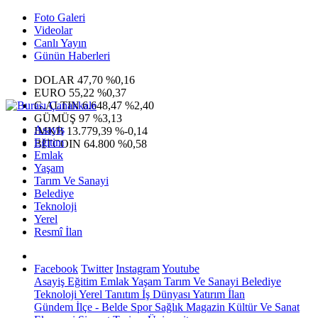
Foto Galeri
Videolar
Canlı Yayın
Günün Haberleri
DOLAR
47,70
%0,16
EURO
55,22
%0,37
G.ALTIN
6.648,47
%2,40
GÜMÜŞ
97
%3,13
Asayiş
IMKB
13.779,39
%-0,14
Eğitim
BITCOIN
64.800
%0,58
Emlak
Yaşam
Tarım Ve Sanayi
Belediye
Teknoloji
Yerel
Resmî İlan
Facebook
Twitter
Instagram
Youtube
Asayiş
Eğitim
Emlak
Yaşam
Tarım Ve Sanayi
Belediye
Teknoloji
Yerel
Tanıtım
İş Dünyası
Yatırım
İlan
Gündem
İlçe - Belde
Spor
Sağlık
Magazin
Kültür Ve Sanat