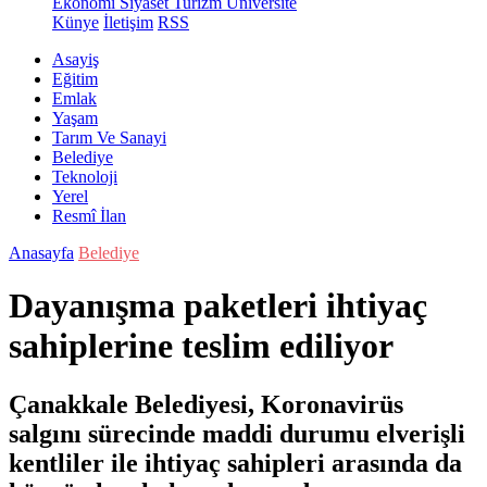
Ekonomi
Siyaset
Turizm
Üniversite
Künye
İletişim
RSS
Asayiş
Eğitim
Emlak
Yaşam
Tarım Ve Sanayi
Belediye
Teknoloji
Yerel
Resmî İlan
Anasayfa
Belediye
Dayanışma paketleri ihtiyaç
sahiplerine teslim ediliyor
Çanakkale Belediyesi, Koronavirüs
salgını sürecinde maddi durumu elverişli
kentliler ile ihtiyaç sahipleri arasında da