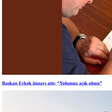
Başkan Erkek imzayı attı; “Yolumuz açık olsun”