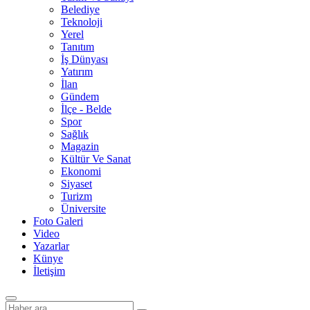
Belediye
Teknoloji
Yerel
Tanıtım
İş Dünyası
Yatırım
İlan
Gündem
İlçe - Belde
Spor
Sağlık
Magazin
Kültür Ve Sanat
Ekonomi
Siyaset
Turizm
Üniversite
Foto Galeri
Video
Yazarlar
Künye
İletişim