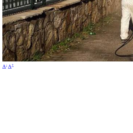
-
+
A
A