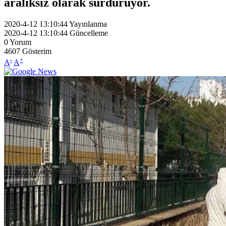
aralıksız olarak sürdürüyor.
2020-4-12 13:10:44
Yayınlanma
2020-4-12 13:10:44
Güncelleme
0
Yorum
4607
Gösterim
-
+
A
A