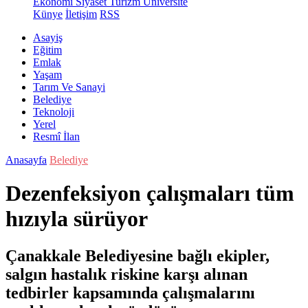
Ekonomi
Siyaset
Turizm
Üniversite
Künye
İletişim
RSS
Asayiş
Eğitim
Emlak
Yaşam
Tarım Ve Sanayi
Belediye
Teknoloji
Yerel
Resmî İlan
Anasayfa
Belediye
Dezenfeksiyon çalışmaları tüm
hızıyla sürüyor
Çanakkale Belediyesine bağlı ekipler,
salgın hastalık riskine karşı alınan
tedbirler kapsamında çalışmalarını