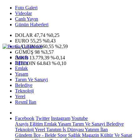
Foto Galeri
Videolar
Canlı Yayın
Günün Haberleri
DOLAR
47,74
%0,25
EURO
55,25
%0,43
G.ALTIN
6.660,55
%2,59
GÜMÜŞ
98
%3,57
Asayiş
IMKB
13.779,39
%-0,14
Eğitim
BITCOIN
64.843
%-0,10
Emlak
Yaşam
Tarım Ve Sanayi
Belediye
Teknoloji
Yerel
Resmî İlan
Facebook
Twitter
Instagram
Youtube
Asayiş
Eğitim
Emlak
Yaşam
Tarım Ve Sanayi
Belediye
Teknoloji
Yerel
Tanıtım
İş Dünyası
Yatırım
İlan
Gündem
İlçe - Belde
Spor
Sağlık
Magazin
Kültür Ve Sanat