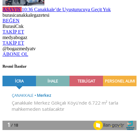
ASAYİŞ
10:36
Çanakkale’de Uyuşturucuya Geçit Yok
burasicanakkalegazetesi
BEĞEN
BurasiCnk
TAKİP ET
medyabogaz
TAKİP ET
@bogazmedyatv
ABONE OL
Resmî İlanlar