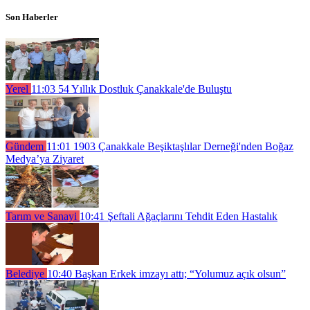
Son Haberler
Yerel
11:03
54 Yıllık Dostluk Çanakkale'de Buluştu
Gündem
11:01
1903 Çanakkale Beşiktaşlılar Derneği'nden Boğaz
Medya’ya Ziyaret
Tarım ve Sanayi
10:41
Şeftali Ağaçlarını Tehdit Eden Hastalık
Belediye
10:40
Başkan Erkek imzayı attı; “Yolumuz açık olsun”