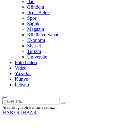
İlan
Gündem
İlçe - Belde
Spor
Sağlık
Magazin
Kültür Ve Sanat
Ekonomi
Siyaset
Turizm
Üniversite
Foto Galeri
Video
Yazarlar
Künye
İletişim
Aramak için bir kelime yazınız.
HABER İHBAR