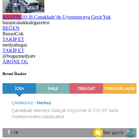
ASAYİŞ
10:36
Çanakkale’de Uyuşturucuya Geçit Yok
burasicanakkalegazetesi
BEĞEN
BurasiCnk
TAKİP ET
medyabogaz
TAKİP ET
@bogazmedyatv
ABONE OL
Resmî İlanlar