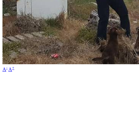
-
+
A
A