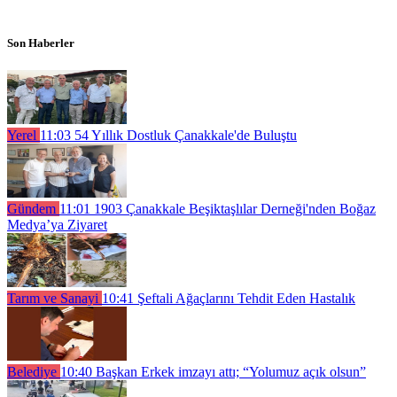
Son Haberler
Yerel
11:03
54 Yıllık Dostluk Çanakkale'de Buluştu
Gündem
11:01
1903 Çanakkale Beşiktaşlılar Derneği'nden Boğaz
Medya’ya Ziyaret
Tarım ve Sanayi
10:41
Şeftali Ağaçlarını Tehdit Eden Hastalık
Belediye
10:40
Başkan Erkek imzayı attı; “Yolumuz açık olsun”