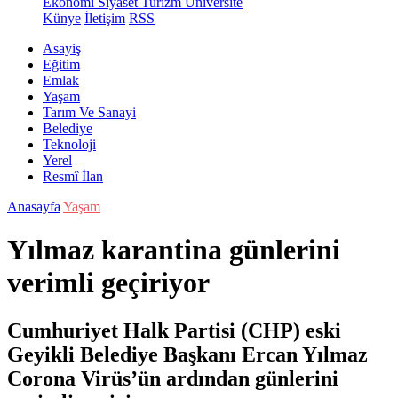
Ekonomi
Siyaset
Turizm
Üniversite
Künye
İletişim
RSS
Asayiş
Eğitim
Emlak
Yaşam
Tarım Ve Sanayi
Belediye
Teknoloji
Yerel
Resmî İlan
Anasayfa
Yaşam
Yılmaz karantina günlerini
verimli geçiriyor
Cumhuriyet Halk Partisi (CHP) eski
Geyikli Belediye Başkanı Ercan Yılmaz
Corona Virüs’ün ardından günlerini