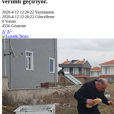
verimli geçiriyor.
2020-4-12 12:26:22
Yayınlanma
2020-4-12 12:26:22
Güncelleme
0
Yorum
4556
Gösterim
-
+
A
A