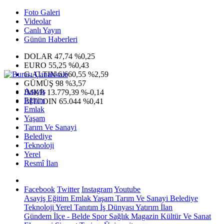
Foto Galeri
Videolar
Canlı Yayın
Günün Haberleri
DOLAR
47,74
%0,25
EURO
55,25
%0,43
G.ALTIN
6.660,55
%2,59
GÜMÜŞ
98
%3,57
Asayiş
IMKB
13.779,39
%-0,14
Eğitim
BITCOIN
65.044
%0,41
Emlak
Yaşam
Tarım Ve Sanayi
Belediye
Teknoloji
Yerel
Resmî İlan
Facebook
Twitter
Instagram
Youtube
Asayiş
Eğitim
Emlak
Yaşam
Tarım Ve Sanayi
Belediye
Teknoloji
Yerel
Tanıtım
İş Dünyası
Yatırım
İlan
Gündem
İlçe - Belde
Spor
Sağlık
Magazin
Kültür Ve Sanat