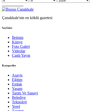
Çanakkale'nin en köklü gazetesi
Sayfalar
İletişim
Künye
Foto Galeri
Videolar
Canlı Yayın
Kategoriler
Asayiş
Eğitim
Emlak
Yaşam
Tarım Ve Sanayi
Belediye
Teknoloji
Yerel
Tanıtım