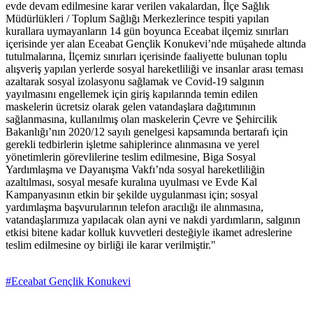
evde devam edilmesine karar verilen vakalardan, İlçe Sağlık
Müdürlükleri / Toplum Sağlığı Merkezlerince tespiti yapılan
kurallara uymayanların 14 gün boyunca Eceabat ilçemiz sınırları
içerisinde yer alan Eceabat Gençlik Konukevi’nde müşahede altında
tutulmalarına, İlçemiz sınırları içerisinde faaliyette bulunan toplu
alışveriş yapılan yerlerde sosyal hareketliliği ve insanlar arası teması
azaltarak sosyal izolasyonu sağlamak ve Covid-19 salgının
yayılmasını engellemek için giriş kapılarında temin edilen
maskelerin ücretsiz olarak gelen vatandaşlara dağıtımının
sağlanmasına, kullanılmış olan maskelerin Çevre ve Şehircilik
Bakanlığı’nın 2020/12 sayılı genelgesi kapsamında bertarafı için
gerekli tedbirlerin işletme sahiplerince alınmasına ve yerel
yönetimlerin görevlilerine teslim edilmesine, Biga Sosyal
Yardımlaşma ve Dayanışma Vakfı’nda sosyal hareketliliğin
azaltılması, sosyal mesafe kuralına uyulması ve Evde Kal
Kampanyasının etkin bir şekilde uygulanması için; sosyal
yardımlaşma başvurularının telefon aracılığı ile alınmasına,
vatandaşlarımıza yapılacak olan ayni ve nakdi yardımların, salgının
etkisi bitene kadar kolluk kuvvetleri desteğiyle ikamet adreslerine
teslim edilmesine oy birliği ile karar verilmiştir."
#Eceabat Gençlik Konukevi