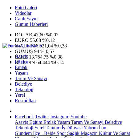
Foto Galeri
Videolar
Canlı Yayın
Günün Haberleri
DOLAR
47,60
%0,07
EURO
55,08
%0,12
G.ALTIN
6.521,04
%0,38
GÜMÜŞ
94
%-0,57
Asayiş
IMKB
13.754,75
%0,38
Eğitim
BITCOIN
64.444
%0,14
Emlak
Yaşam
Tarım Ve Sanayi
Belediye
Teknoloji
Yerel
Resmî İlan
Facebook
Twitter
Instagram
Youtube
Asayiş
Eğitim
Emlak
Yaşam
Tarım Ve Sanayi
Belediye
Teknoloji
Yerel
Tanıtım
İş Dünyası
Yatırım
İlan
Gündem
İlçe - Belde
Spor
Sağlık
Magazin
Kültür Ve Sanat