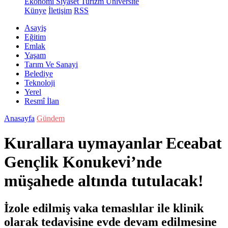
Ekonomi
Siyaset
Turizm
Üniversite
Künye
İletişim
RSS
Asayiş
Eğitim
Emlak
Yaşam
Tarım Ve Sanayi
Belediye
Teknoloji
Yerel
Resmî İlan
Anasayfa
Gündem
Kurallara uymayanlar Eceabat
Gençlik Konukevi’nde
müşahede altında tutulacak!
İzole edilmiş vaka temaslılar ile klinik
olarak tedavisine evde devam edilmesine