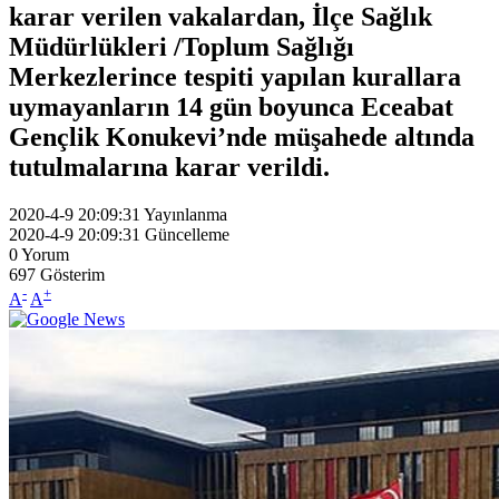
karar verilen vakalardan, İlçe Sağlık
Müdürlükleri /Toplum Sağlığı
Merkezlerince tespiti yapılan kurallara
uymayanların 14 gün boyunca Eceabat
Gençlik Konukevi’nde müşahede altında
tutulmalarına karar verildi.
2020-4-9 20:09:31
Yayınlanma
2020-4-9 20:09:31
Güncelleme
0
Yorum
697
Gösterim
-
+
A
A