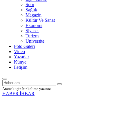
Spor
Sağlık
Magazin
Kültür Ve Sanat
Ekonomi
Siyaset
Turizm
Üniversite
Foto Galeri
Video
Yazarlar
Künye
İletişim
Aramak için bir kelime yazınız.
HABER İHBAR