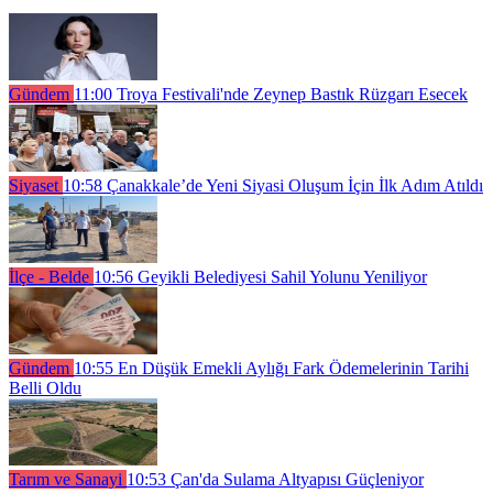
Gündem
11:00
Troya Festivali'nde Zeynep Bastık Rüzgarı Esecek
Siyaset
10:58
Çanakkale’de Yeni Siyasi Oluşum İçin İlk Adım Atıldı
İlçe - Belde
10:56
Geyikli Belediyesi Sahil Yolunu Yeniliyor
Gündem
10:55
En Düşük Emekli Aylığı Fark Ödemelerinin Tarihi
Belli Oldu
Tarım ve Sanayi
10:53
Çan'da Sulama Altyapısı Güçleniyor