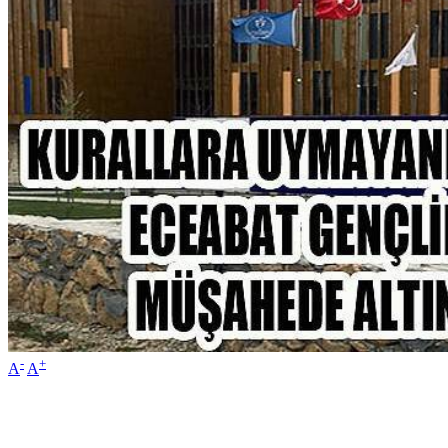
-
+
A
A