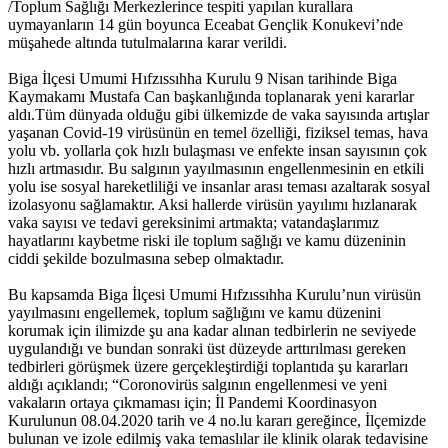
/Toplum Sağlığı Merkezlerince tespiti yapılan kurallara
uymayanların 14 gün boyunca Eceabat Gençlik Konukevi’nde
müşahede altında tutulmalarına karar verildi.
Biga İlçesi Umumi Hıfzıssıhha Kurulu 9 Nisan tarihinde Biga
Kaymakamı Mustafa Can başkanlığında toplanarak yeni kararlar
aldı.Tüm dünyada olduğu gibi ülkemizde de vaka sayısında artışlar
yaşanan Covid-19 virüsünün en temel özelliği, fiziksel temas, hava
yolu vb. yollarla çok hızlı bulaşması ve enfekte insan sayısının çok
hızlı artmasıdır. Bu salgının yayılmasının engellenmesinin en etkili
yolu ise sosyal hareketliliği ve insanlar arası teması azaltarak sosyal
izolasyonu sağlamaktır. Aksi hallerde virüsün yayılımı hızlanarak
vaka sayısı ve tedavi gereksinimi artmakta; vatandaşlarımız
hayatlarını kaybetme riski ile toplum sağlığı ve kamu düzeninin
ciddi şekilde bozulmasına sebep olmaktadır.
Bu kapsamda Biga İlçesi Umumi Hıfzıssıhha Kurulu’nun virüsün
yayılmasını engellemek, toplum sağlığını ve kamu düzenini
korumak için ilimizde şu ana kadar alınan tedbirlerin ne seviyede
uygulandığı ve bundan sonraki üst düzeyde arttırılması gereken
tedbirleri görüşmek üzere gerçekleştirdiği toplantıda şu kararları
aldığı açıklandı; “Coronovirüs salgının engellenmesi ve yeni
vakaların ortaya çıkmaması için; İl Pandemi Koordinasyon
Kurulunun 08.04.2020 tarih ve 4 no.lu kararı gereğince, İlçemizde
bulunan ve izole edilmiş vaka temaslılar ile klinik olarak tedavisine