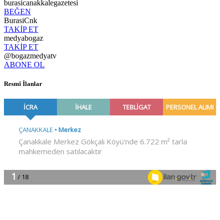
burasicanakkalegazetesi
BEĞEN
BurasiCnk
TAKİP ET
medyabogaz
TAKİP ET
@bogazmedyatv
ABONE OL
Resmî İlanlar