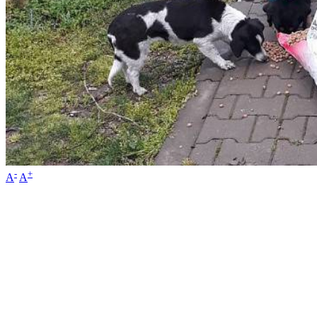
-
+
A
A