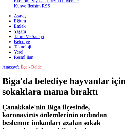
Ekonomi
Siyaset
Turizm
Üniversite
Künye
İletişim
RSS
Asayiş
Eğitim
Emlak
Yaşam
Tarım Ve Sanayi
Belediye
Teknoloji
Yerel
Resmî İlan
Anasayfa
İlçe - Belde
Biga'da belediye hayvanlar için
sokaklara mama bıraktı
Çanakkale'nin Biga ilçesinde,
koronavirüs önlemlerinin ardından
beslenme imkanları azalan sokak