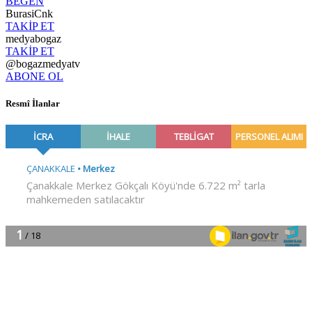
BEĞEN
BurasiCnk
TAKİP ET
medyabogaz
TAKİP ET
@bogazmedyatv
ABONE OL
Resmî İlanlar