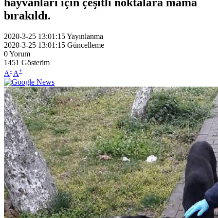
hayvanları için çeşitli noktalara mama
bırakıldı.
2020-3-25 13:01:15
Yayınlanma
2020-3-25 13:01:15
Güncelleme
0
Yorum
1451
Gösterim
-
+
A
A