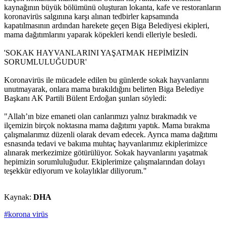
kaynağının büyük bölümünü oluşturan lokanta, kafe ve restoranların
koronavirüs salgınına karşı alınan tedbirler kapsamında
kapatılmasının ardından harekete geçen Biga Belediyesi ekipleri,
mama dağıtımlarını yaparak köpekleri kendi elleriyle besledi.
'SOKAK HAYVANLARINI YAŞATMAK HEPİMİZİN
SORUMLULUĞUDUR'
Koronavirüs ile mücadele edilen bu günlerde sokak hayvanlarını
unutmayarak, onlara mama bırakıldığını belirten Biga Belediye
Başkanı AK Partili Bülent Erdoğan şunları söyledi:
"Allah’ın bize emaneti olan canlarımızı yalnız bırakmadık ve
ilçemizin birçok noktasına mama dağıtımı yaptık. Mama bırakma
çalışmalarımız düzenli olarak devam edecek. Ayrıca mama dağıtımı
esnasında tedavi ve bakıma muhtaç hayvanlarımız ekiplerimizce
alınarak merkezimize götürülüyor. Sokak hayvanlarını yaşatmak
hepimizin sorumluluğudur. Ekiplerimize çalışmalarından dolayı
teşekkür ediyorum ve kolaylıklar diliyorum."
Kaynak:
DHA
#korona virüs