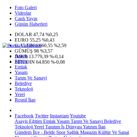
Foto Galeri
Videolar
Canlı Yayın
Günün Haberleri
DOLAR
47,74
%0,25
EURO
55,25
%0,43
G.ALTIN
6.660,55
%2,59
GÜMÜŞ
98
%3,57
Asayiş
IMKB
13.779,39
%-0,14
Eğitim
BITCOIN
64.850
%-0,08
Emlak
Yaşam
Tarım Ve Sanayi
Belediye
Teknoloji
Yerel
Resmî İlan
Facebook
Twitter
Instagram
Youtube
Asayiş
Eğitim
Emlak
Yaşam
Tarım Ve Sanayi
Belediye
Teknoloji
Yerel
Tanıtım
İş Dünyası
Yatırım
İlan
Gündem
İlçe - Belde
Spor
Sağlık
Magazin
Kültür Ve Sanat