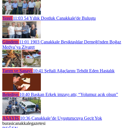
Yerel
11:03
54 Yıllık Dostluk Çanakkale'de Buluştu
Gündem
11:01
1903 Çanakkale Beşiktaşlılar Derneği'nden Boğaz
Medya’ya Ziyaret
Tarım ve Sanayi
10:41
Şeftali Ağaçlarını Tehdit Eden Hastalık
Belediye
10:40
Başkan Erkek imzayı attı; “Yolumuz açık olsun”
ASAYİŞ
10:36
Çanakkale’de Uyuşturucuya Geçit Yok
burasicanakkalegazetesi