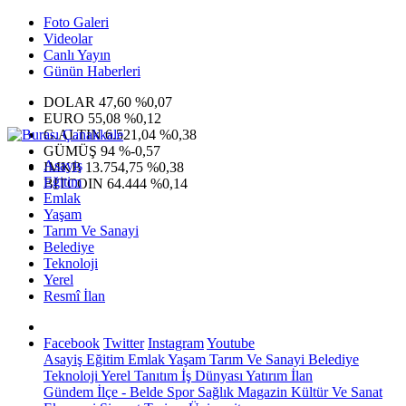
Foto Galeri
Videolar
Canlı Yayın
Günün Haberleri
DOLAR
47,60
%0,07
EURO
55,08
%0,12
G.ALTIN
6.521,04
%0,38
GÜMÜŞ
94
%-0,57
Asayiş
IMKB
13.754,75
%0,38
Eğitim
BITCOIN
64.444
%0,14
Emlak
Yaşam
Tarım Ve Sanayi
Belediye
Teknoloji
Yerel
Resmî İlan
Facebook
Twitter
Instagram
Youtube
Asayiş
Eğitim
Emlak
Yaşam
Tarım Ve Sanayi
Belediye
Teknoloji
Yerel
Tanıtım
İş Dünyası
Yatırım
İlan
Gündem
İlçe - Belde
Spor
Sağlık
Magazin
Kültür Ve Sanat