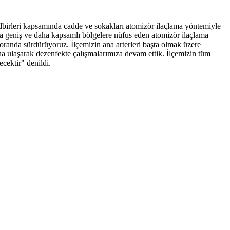
dbirleri kapsamında cadde ve sokakları atomizör ilaçlama yöntemiyle
a geniş ve daha kapsamlı bölgelere nüfus eden atomizör ilaçlama
 oranda sürdürüyoruz. İlçemizin ana arterleri başta olmak üzere
ına ulaşarak dezenfekte çalışmalarımıza devam ettik. İlçemizin tüm
cektir" denildi.