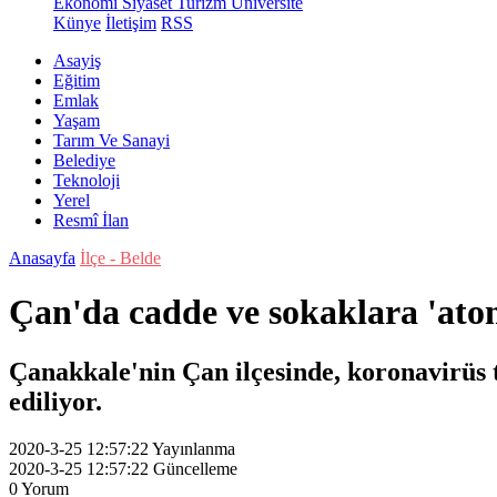
Ekonomi
Siyaset
Turizm
Üniversite
Künye
İletişim
RSS
Asayiş
Eğitim
Emlak
Yaşam
Tarım Ve Sanayi
Belediye
Teknoloji
Yerel
Resmî İlan
Anasayfa
İlçe - Belde
Çan'da cadde ve sokaklara 'ato
Çanakkale'nin Çan ilçesinde, koronavirüs 
ediliyor.
2020-3-25 12:57:22
Yayınlanma
2020-3-25 12:57:22
Güncelleme
0
Yorum