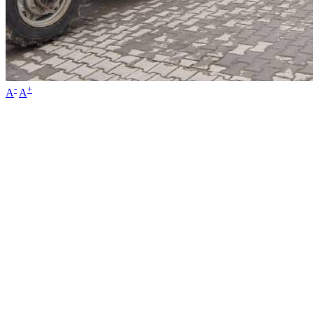
-
+
A
A