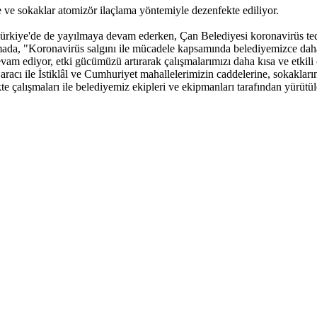
 ve sokaklar atomizör ilaçlama yöntemiyle dezenfekte ediliyor.
 Türkiye'de de yayılmaya devam ederken, Çan Belediyesi koronavirüs te
amada, "Koronavirüs salgını ile mücadele kapsamında belediyemizce dah
evam ediyor, etki gücümüzü artırarak çalışmalarımızı daha kısa ve etkili
aracı ile İstiklâl ve Cumhuriyet mahallelerimizin caddelerine, sokaklar
 çalışmaları ile belediyemiz ekipleri ve ekipmanları tarafından yürütüle