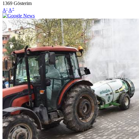
1369
Gösterim
-
+
A
A