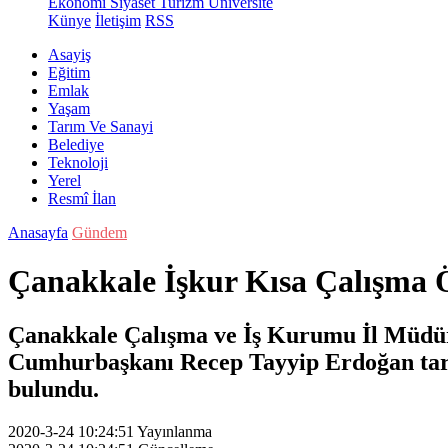
Ekonomi
Siyaset
Turizm
Üniversite
Künye
İletişim
RSS
Asayiş
Eğitim
Emlak
Yaşam
Tarım Ve Sanayi
Belediye
Teknoloji
Yerel
Resmî İlan
Anasayfa
Gündem
Çanakkale İşkur Kısa Çalışma 
Çanakkale Çalışma ve İş Kurumu İl Müdürü
Cumhurbaşkanı Recep Tayyip Erdoğan tara
bulundu.
2020-3-24 10:24:51
Yayınlanma