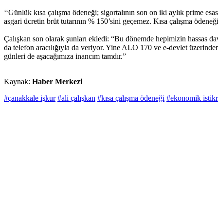
‘‘Günlük kısa çalışma ödeneği; sigortalının son on iki aylık prime esa
asgari ücretin brüt tutarının % 150’sini geçemez. Kısa çalışma ödeneği,
Çalışkan son olarak şunları ekledi: “Bu dönemde hepimizin hassas dav
da telefon aracılığıyla da veriyor. Yine ALO 170 ve e-devlet üzerinden
günleri de aşacağımıza inancım tamdır.”
Kaynak:
Haber Merkezi
#çanakkale işkur
#ali çalışkan
#kısa çalışma ödeneği
#ekonomik istikr