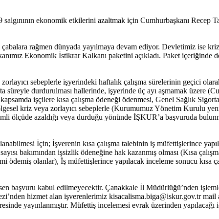
algınının ekonomik etkilerini azaltmak için Cumhurbaşkanı Recep Ta
m çabalara rağmen dünyada yayılmaya devam ediyor. Devletimiz ise kriz 
anımız Ekonomik İstikrar Kalkanı paketini açıkladı. Paket içeriğind
rlayıcı sebeplerle işyerindeki haftalık çalışma sürelerinin geçici olarak
 süreyle durdurulması hallerinde, işyerinde üç ayı aşmamak üzere (Cumhu
 kapsamda işçilere kısa çalışma ödeneği ödenmesi, Genel Sağlık Sigorta
ölgesel kriz veya zorlayıcı sebeplerle (Kurumumuz Yönetim Kurulu yeni
önemli ölçüde azaldığı veya durduğu yönünde İŞKUR’a başvuruda bulunma
nabilmesi İçin; İşverenin kısa çalışma talebinin iş müfettişlerince ya
gün sayısı bakımından işsizlik ödeneğine hak kazanmış olması (Kısa çalış
imi ödemiş olanlar), İş müfettişlerince yapılacak inceleme sonucu kısa ça
sen başvuru kabul edilmeyecektir. Çanakkale İl Müdürlüğü’nden işlemler
i’nden hizmet alan işverenlerimiz kisacalisma.biga@iskur.gov.tr mail 
esinde yayınlanmıştır. Müfettiş incelemesi evrak üzerinden yapılacağı içi