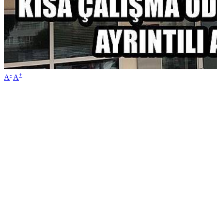
-
+
A
A