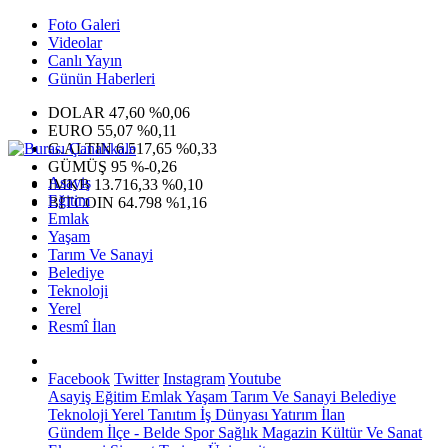
Foto Galeri
Videolar
Canlı Yayın
Günün Haberleri
DOLAR
47,60
%0,06
EURO
55,07
%0,11
G.ALTIN
6.517,65
%0,33
GÜMÜŞ
95
%-0,26
Asayiş
IMKB
13.716,33
%0,10
Eğitim
BITCOIN
64.798
%1,16
Emlak
Yaşam
Tarım Ve Sanayi
Belediye
Teknoloji
Yerel
Resmî İlan
Facebook
Twitter
Instagram
Youtube
Asayiş
Eğitim
Emlak
Yaşam
Tarım Ve Sanayi
Belediye
Teknoloji
Yerel
Tanıtım
İş Dünyası
Yatırım
İlan
Gündem
İlçe - Belde
Spor
Sağlık
Magazin
Kültür Ve Sanat