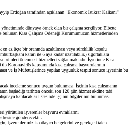
yyip Erdoğan tarafından açıklanan "Ekonomik İstikrar Kalkanı”
yönetiminde dünyaya örnek olan bir çalışma sergiliyor. Elbette
e de bulunan Kısa Çalışma Ödeneği Kurumumuzun hizmetlerinden
 en az üçte bir oranında azaltılması veya süreklilik koşulu
rbaşkanı kararı ile 6 aya kadar uzatılabilir.) sigortalılara
sı primleri ödenmesi hizmetleri sağlanmaktadır. İşyerinde Kısa
 tip Koronavirüs kapsamında kısa çalışma başvurularının
sı ve İş Müfettişlerince yapılan uygunluk tespiti sonucu işyerinin bu
pılacak inceleme sonucu uygun bulunması, İşçinin kısa çalışmanın
manın başladığı tarihten önceki son 120 gün hizmet akdine tabi
lışmaya katılacaklar listesinde işçinin bilgilerinin bulunması
i yürütülen işverenler başvuru evraklarını
adresine gönderecektir.
n, işverenlerimiz ispatlayıcı belgelerini ve gerekçeli talep