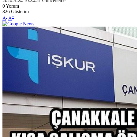
2020-3-24 10:24:51
Güncelleme
0
Yorum
826
Gösterim
-
+
A
A