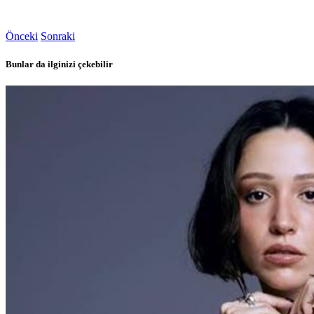
Önceki
Sonraki
Bunlar da ilginizi çekebilir