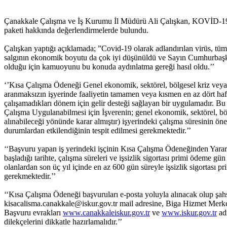
Çanakkale Çalışma ve İş Kurumu İl Müdürü Ali Çalışkan, KOVİD-19 s
paketi hakkında değerlendirmelerde bulundu.
Çalışkan yaptığı açıklamada; ”Covid-19 olarak adlandırılan virüs, tü
salgının ekonomik boyutu da çok iyi düşünüldü ve Sayın Cumhurbaşk
olduğu için kamuoyunu bu konuda aydınlatma gereği hasıl oldu.’’
‘’Kısa Çalışma Ödeneği Genel ekonomik, sektörel, bölgesel kriz veya zo
aranmaksızın işyerinde faaliyetin tamamen veya kısmen en az dört hafta
çalışamadıkları dönem için gelir desteği sağlayan bir uygulamadır. Bu
Çalışma Uygulanabilmesi için İşverenin; genel ekonomik, sektörel, b
alınabileceği yönünde karar almıştır) işyerindeki çalışma süresinin 
durumlardan etkilendiğinin tespit edilmesi gerekmektedir.’’
‘‘Başvuru yapan iş yerindeki işçinin Kısa Çalışma Ödeneğinden Yararla
başladığı tarihte, çalışma süreleri ve işsizlik sigortası primi ödeme 
olanlardan son üç yıl içinde en az 600 gün süreyle işsizlik sigortası pr
gerekmektedir.’’
‘‘Kısa Çalışma Ödeneği başvuruları e-posta yoluyla alınacak olup şah
kisacalisma.canakkale@iskur.gov.tr mail adresine, Biga Hizmet Merkez
Başvuru evrakları
www.canakkaleiskur.gov.tr
ve
www.iskur.gov.tr
adr
dilekçelerini dikkatle hazırlamalıdır.’’