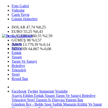
Foto Galeri
Videolar
Canlı Yayın
Günün Haberleri
DOLAR
47,74
%0,25
EURO
55,25
%0,43
G.ALTIN
6.660,55
%2,59
GÜMÜŞ
98
%3,57
Asayiş
IMKB
13.779,39
%-0,14
Eğitim
BITCOIN
64.867
%-0,08
Emlak
Yaşam
Tarım Ve Sanayi
Belediye
Teknoloji
Yerel
Resmî İlan
Facebook
Twitter
Instagram
Youtube
Asayiş
Eğitim
Emlak
Yaşam
Tarım Ve Sanayi
Belediye
Teknoloji
Yerel
Tanıtım
İş Dünyası
Yatırım
İlan
Gündem
İlçe - Belde
Spor
Sağlık
Magazin
Kültür Ve Sanat