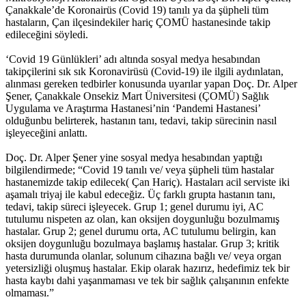
Çanakkale’de Koronairüs (Covid 19) tanılı ya da şüpheli tüm
hastaların, Çan ilçesindekiler hariç ÇOMÜ hastanesinde takip
edileceğini söyledi.
‘Covid 19 Günlükleri’ adı altında sosyal medya hesabından
takipçilerini sık sık Koronavirüsü (Covid-19) ile ilgili aydınlatan,
alınması gereken tedbirler konusunda uyarılar yapan Doç. Dr. Alper
Şener, Çanakkale Onsekiz Mart Üniversitesi (ÇOMÜ) Sağlık
Uygulama ve Araştırma Hastanesi’nin ‘Pandemi Hastanesi’
olduğunbu belirterek, hastanın tanı, tedavi, takip sürecinin nasıl
işleyeceğini anlattı.
Doç. Dr. Alper Şener yine sosyal medya hesabından yaptığı
bilgilendirmede; “Covid 19 tanılı ve/ veya şüpheli tüm hastalar
hastanemizde takip edilecek( Çan Hariç). Hastaları acil serviste iki
aşamalı triyaj ile kabul edeceğiz. Üç farklı grupta hastanın tanı,
tedavi, takip süreci işleyecek. Grup 1; genel durumu iyi, AC
tutulumu nispeten az olan, kan oksijen doygunluğu bozulmamış
hastalar. Grup 2; genel durumu orta, AC tutulumu belirgin, kan
oksijen doygunluğu bozulmaya başlamış hastalar. Grup 3; kritik
hasta durumunda olanlar, solunum cihazına bağlı ve/ veya organ
yetersizliği oluşmuş hastalar. Ekip olarak hazırız, hedefimiz tek bir
hasta kaybı dahi yaşanmaması ve tek bir sağlık çalışanının enfekte
olmaması.”