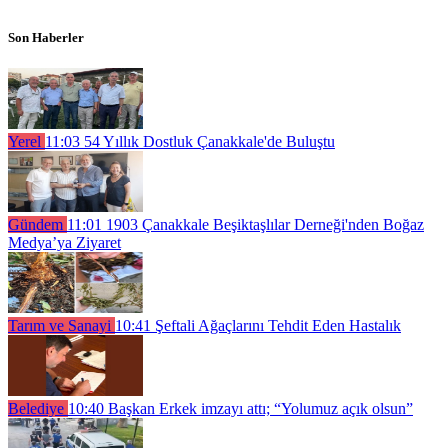
Son Haberler
Yerel
11:03
54 Yıllık Dostluk Çanakkale'de Buluştu
Gündem
11:01
1903 Çanakkale Beşiktaşlılar Derneği'nden Boğaz
Medya’ya Ziyaret
Tarım ve Sanayi
10:41
Şeftali Ağaçlarını Tehdit Eden Hastalık
Belediye
10:40
Başkan Erkek imzayı attı; “Yolumuz açık olsun”