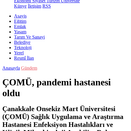
Ekonomi
Siyaset
Turizm
Üniversite
Künye
İletişim
RSS
Asayiş
Eğitim
Emlak
Yaşam
Tarım Ve Sanayi
Belediye
Teknoloji
Yerel
Resmî İlan
Anasayfa
Gündem
ÇOMÜ, pandemi hastanesi
oldu
Çanakkale Onsekiz Mart Üniversitesi
(ÇOMÜ) Sağlık Uygulama ve Araştırma
Hastanesi Enfeksiyon Hastalıkları ve