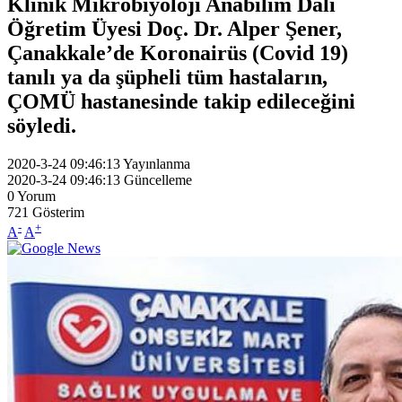
Klinik Mikrobiyoloji Anabilim Dalı
Öğretim Üyesi Doç. Dr. Alper Şener,
Çanakkale’de Koronairüs (Covid 19)
tanılı ya da şüpheli tüm hastaların,
ÇOMÜ hastanesinde takip edileceğini
söyledi.
2020-3-24 09:46:13
Yayınlanma
2020-3-24 09:46:13
Güncelleme
0
Yorum
721
Gösterim
-
+
A
A