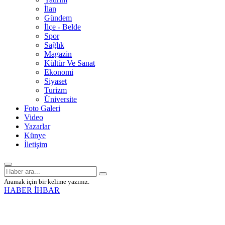
İlan
Gündem
İlçe - Belde
Spor
Sağlık
Magazin
Kültür Ve Sanat
Ekonomi
Siyaset
Turizm
Üniversite
Foto Galeri
Video
Yazarlar
Künye
İletişim
Aramak için bir kelime yazınız.
HABER İHBAR