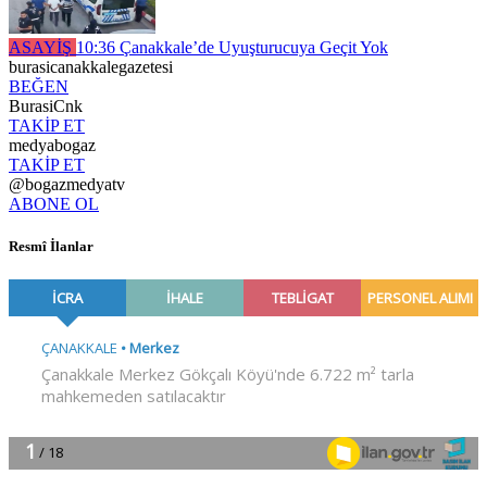
ASAYİŞ
10:36
Çanakkale’de Uyuşturucuya Geçit Yok
burasicanakkalegazetesi
BEĞEN
BurasiCnk
TAKİP ET
medyabogaz
TAKİP ET
@bogazmedyatv
ABONE OL
Resmî İlanlar