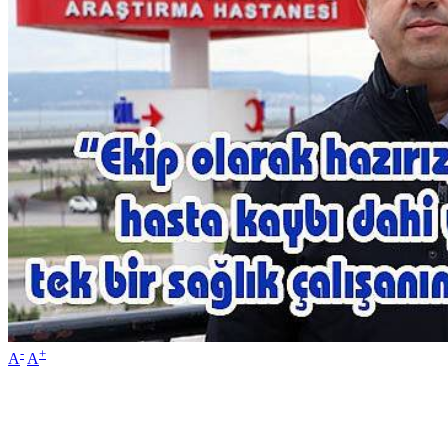
-
+
A
A