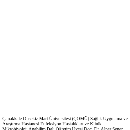
Çanakkale Onsekiz Mart Üniversitesi (ÇOMÜ) Sağlık Uygulama ve
Araştırma Hastanesi Enfeksiyon Hastalıkları ve Klinik
Mikrobiyoloji Anabilim Dalı Öğretim Üyesi Doç. Dr. Alper Şener,