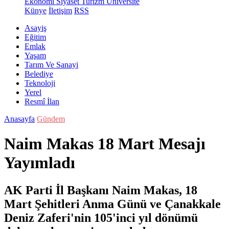
Ekonomi
Siyaset
Turizm
Üniversite
Künye
İletişim
RSS
Asayiş
Eğitim
Emlak
Yaşam
Tarım Ve Sanayi
Belediye
Teknoloji
Yerel
Resmî İlan
Anasayfa
Gündem
Naim Makas 18 Mart Mesajı
Yayımladı
AK Parti İl Başkanı Naim Makas, 18
Mart Şehitleri Anma Günü ve Çanakkale
Deniz Zaferi'nin 105'inci yıl dönümü