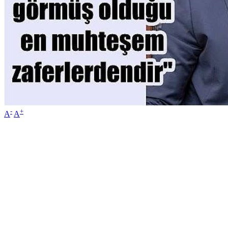
-
+
A
A