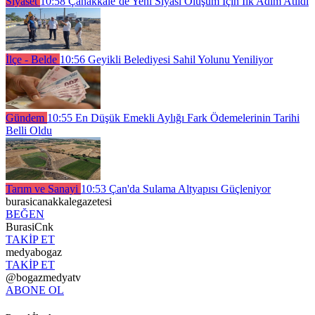
Siyaset
10:58
Çanakkale’de Yeni Siyasi Oluşum İçin İlk Adım Atıldı
İlçe - Belde
10:56
Geyikli Belediyesi Sahil Yolunu Yeniliyor
Gündem
10:55
En Düşük Emekli Aylığı Fark Ödemelerinin Tarihi
Belli Oldu
Tarım ve Sanayi
10:53
Çan'da Sulama Altyapısı Güçleniyor
burasicanakkalegazetesi
BEĞEN
BurasiCnk
TAKİP ET
medyabogaz
TAKİP ET
@bogazmedyatv
ABONE OL