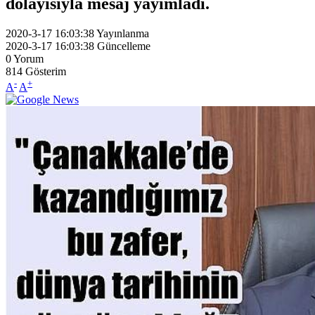
dolayısıyla mesaj yayımladı.
2020-3-17 16:03:38
Yayınlanma
2020-3-17 16:03:38
Güncelleme
0
Yorum
814
Gösterim
-
+
A
A