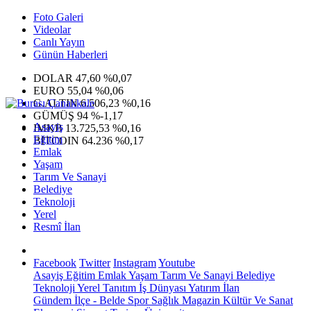
Foto Galeri
Videolar
Canlı Yayın
Günün Haberleri
DOLAR
47,60
%0,07
EURO
55,04
%0,06
G.ALTIN
6.506,23
%0,16
GÜMÜŞ
94
%-1,17
Asayiş
IMKB
13.725,53
%0,16
Eğitim
BITCOIN
64.236
%0,17
Emlak
Yaşam
Tarım Ve Sanayi
Belediye
Teknoloji
Yerel
Resmî İlan
Facebook
Twitter
Instagram
Youtube
Asayiş
Eğitim
Emlak
Yaşam
Tarım Ve Sanayi
Belediye
Teknoloji
Yerel
Tanıtım
İş Dünyası
Yatırım
İlan
Gündem
İlçe - Belde
Spor
Sağlık
Magazin
Kültür Ve Sanat