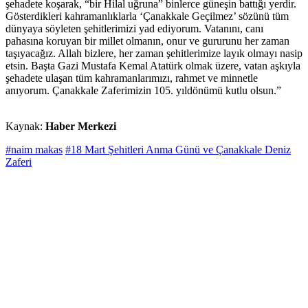
şehadete koşarak, “bir Hilal uğruna” binlerce güneşin battığı yerdir.
Gösterdikleri kahramanlıklarla ‘Çanakkale Geçilmez’ sözünü tüm
dünyaya söyleten şehitlerimizi yad ediyorum. Vatanını, canı
pahasına koruyan bir millet olmanın, onur ve gururunu her zaman
taşıyacağız. Allah bizlere, her zaman şehitlerimize layık olmayı nasip
etsin. Başta Gazi Mustafa Kemal Atatürk olmak üzere, vatan aşkıyla
şehadete ulaşan tüm kahramanlarımızı, rahmet ve minnetle
anıyorum. Çanakkale Zaferimizin 105. yıldönümü kutlu olsun.”
Kaynak:
Haber Merkezi
#naim makas
#18 Mart Şehitleri Anma Günü ve Çanakkale Deniz
Zaferi