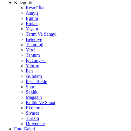
Kategoriler
Resmî İlan
Asayiş
Eğitim
Emlak
Yaşam
Tarım Ve Sanayi
Belediye
Teknoloji
Yerel
Tanıtım
İş Dünyası
Yatırım
İlan
Gündem
İlçe - Belde
Spor
Sağlık
Magazin
Kültür Ve Sanat
Ekonomi
Siyaset
Turizm
Üniversite
Foto Galeri