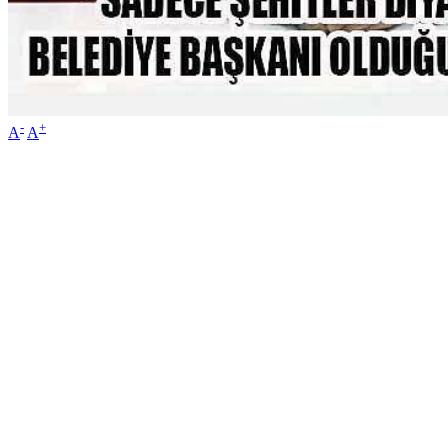
-
+
A
A