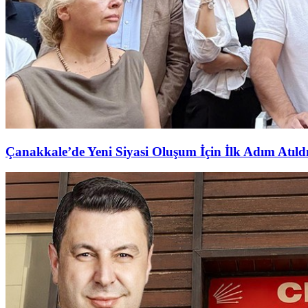
Çanakkale’de Yeni Siyasi Oluşum İçin İlk Adım Atıld