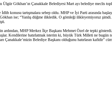
gür Gökhan’ın Çanakkale Belediyesi Mart ayı belediye meclis toplantı
e İdlib konusu tartışmalara sebep oldu. MHP ve İyi Parti arasında başl
r Gökhan ise; “Yanlış düğme ilikledik. O gömleği ilikleyemiyoruz şimdi
şti.
in ardından, MHP Merkez İlçe Başkanı Mehmet Özel de tepki gösterdi. 
mışlar. Kendilerine hatırlatmak isterim ki, büyük Türk Milleti ne bugün
yarı Çanakkale’mizin Belediye Başkanı olduğunu hatırlasın kafidir” cüm