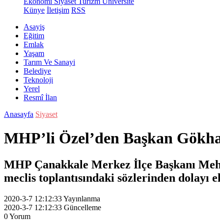
Ekonomi
Siyaset
Turizm
Üniversite
Künye
İletişim
RSS
Asayiş
Eğitim
Emlak
Yaşam
Tarım Ve Sanayi
Belediye
Teknoloji
Yerel
Resmî İlan
Anasayfa
Siyaset
MHP’li Özel’den Başkan Gökhan’
MHP Çanakkale Merkez İlçe Başkanı Mehme
meclis toplantısındaki sözlerinden dolayı el
2020-3-7 12:12:33
Yayınlanma
2020-3-7 12:12:33
Güncelleme
0
Yorum