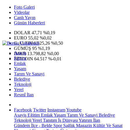
Foto Galeri
Videolar
Canlı Yayın
Günün Haberleri
DOLAR
47,71
%0,19
EURO
55,02
%0,02
G.ALTIN
6.525,26
%0,50
GÜMÜŞ
95
%1,19
Asayiş
IMKB
13.798,82
%0,00
Eğitim
BITCOIN
64.517
%-0,01
Emlak
Yaşam
Tarım Ve Sanayi
Belediye
Teknoloji
Yerel
Resmî İlan
Facebook
Twitter
Instagram
Youtube
Asayiş
Eğitim
Emlak
Yaşam
Tarım Ve Sanayi
Belediye
Teknoloji
Yerel
Tanıtım
İş Dünyası
Yatırım
İlan
Gündem
İlçe - Belde
Spor
Sağlık
Magazin
Kültür Ve Sanat