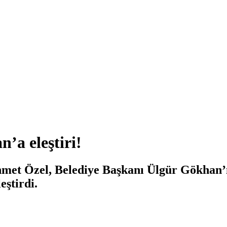
a eleştiri!
t Özel, Belediye Başkanı Ülgür Gökhan’ın
eştirdi.