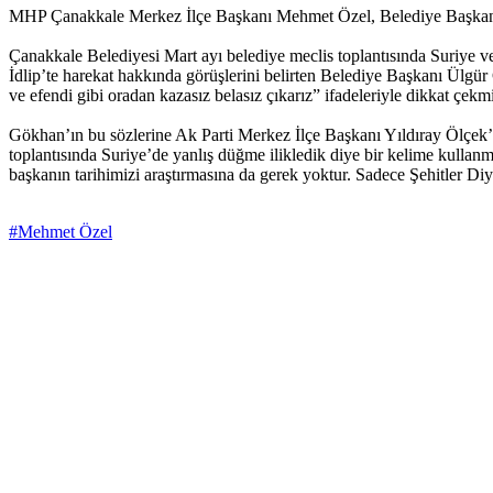
MHP Çanakkale Merkez İlçe Başkanı Mehmet Özel, Belediye Başkanı Ül
Çanakkale Belediyesi Mart ayı belediye meclis toplantısında Suriye v
İdlip’te harekat hakkında görüşlerini belirten Belediye Başkanı Ülgü
ve efendi gibi oradan kazasız belasız çıkarız” ifadeleriyle dikkat çekmi
Gökhan’ın bu sözlerine Ak Parti Merkez İlçe Başkanı Yıldıray Ölçek’
toplantısında Suriye’de yanlış düğme ilikledik diye bir kelime kullan
başkanın tarihimizi araştırmasına da gerek yoktur. Sadece Şehitler Di
#Mehmet Özel