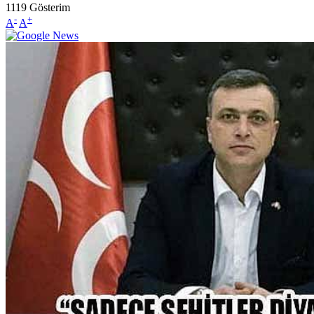
1119
Gösterim
-
+
A
A