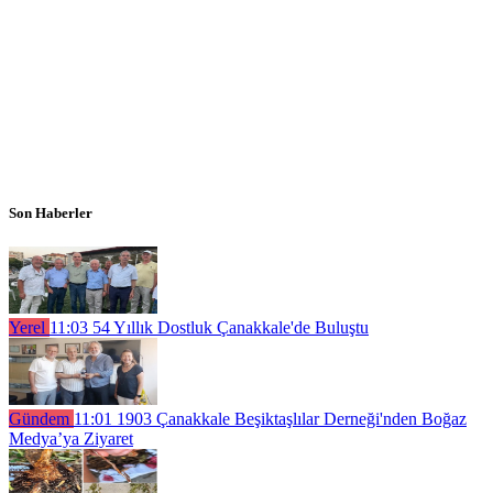
Son Haberler
Yerel
11:03
54 Yıllık Dostluk Çanakkale'de Buluştu
Gündem
11:01
1903 Çanakkale Beşiktaşlılar Derneği'nden Boğaz
Medya’ya Ziyaret