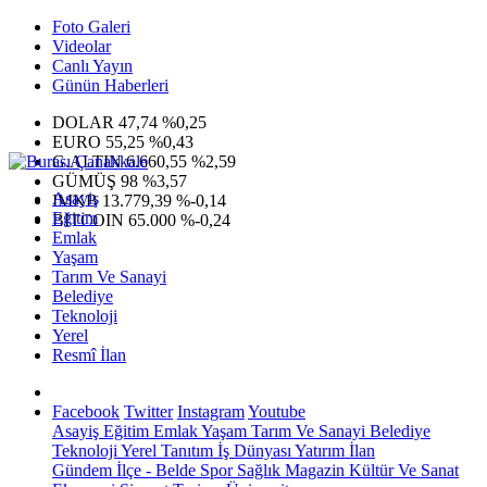
Foto Galeri
Videolar
Canlı Yayın
Günün Haberleri
DOLAR
47,74
%0,25
EURO
55,25
%0,43
G.ALTIN
6.660,55
%2,59
GÜMÜŞ
98
%3,57
Asayiş
IMKB
13.779,39
%-0,14
Eğitim
BITCOIN
65.000
%-0,24
Emlak
Yaşam
Tarım Ve Sanayi
Belediye
Teknoloji
Yerel
Resmî İlan
Facebook
Twitter
Instagram
Youtube
Asayiş
Eğitim
Emlak
Yaşam
Tarım Ve Sanayi
Belediye
Teknoloji
Yerel
Tanıtım
İş Dünyası
Yatırım
İlan
Gündem
İlçe - Belde
Spor
Sağlık
Magazin
Kültür Ve Sanat