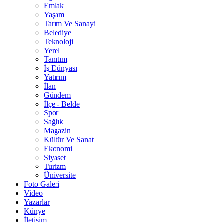
Emlak
Yaşam
Tarım Ve Sanayi
Belediye
Teknoloji
Yerel
Tanıtım
İş Dünyası
Yatırım
İlan
Gündem
İlçe - Belde
Spor
Sağlık
Magazin
Kültür Ve Sanat
Ekonomi
Siyaset
Turizm
Üniversite
Foto Galeri
Video
Yazarlar
Künye
İletişim