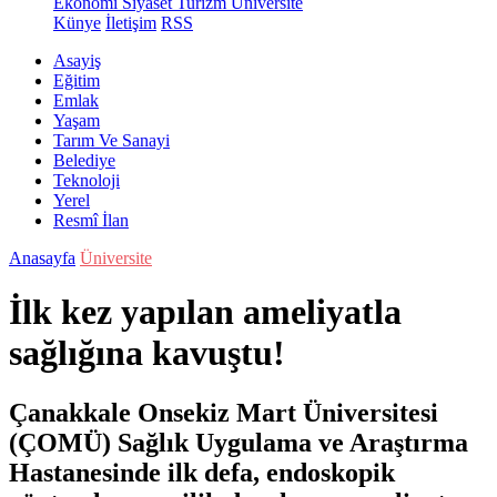
Ekonomi
Siyaset
Turizm
Üniversite
Künye
İletişim
RSS
Asayiş
Eğitim
Emlak
Yaşam
Tarım Ve Sanayi
Belediye
Teknoloji
Yerel
Resmî İlan
Anasayfa
Üniversite
İlk kez yapılan ameliyatla
sağlığına kavuştu!
Çanakkale Onsekiz Mart Üniversitesi
(ÇOMÜ) Sağlık Uygulama ve Araştırma
Hastanesinde ilk defa, endoskopik