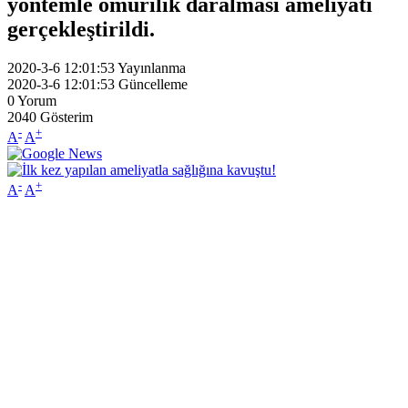
yöntemle omurilik daralması ameliyatı
gerçekleştirildi.
2020-3-6 12:01:53
Yayınlanma
2020-3-6 12:01:53
Güncelleme
0
Yorum
2040
Gösterim
-
+
A
A
-
+
A
A