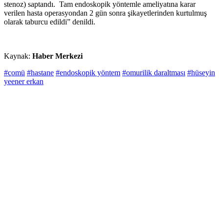
stenoz) saptandı. Tam endoskopik yöntemle ameliyatına karar
verilen hasta operasyondan 2 gün sonra şikayetlerinden kurtulmuş
olarak taburcu edildi” denildi.
Kaynak:
Haber Merkezi
#çomü
#hastane
#endoskopik yöntem
#omurilik daraltması
#hüseyin
yeener erkan