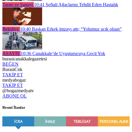
Tarım ve Sanayi
10:41
Şeftali Ağaçlarını Tehdit Eden Hastalık
Belediye
10:40
Başkan Erkek imzayı attı; “Yolumuz açık olsun”
ASAYİŞ
10:36
Çanakkale’de Uyuşturucuya Geçit Yok
burasicanakkalegazetesi
BEĞEN
BurasiCnk
TAKİP ET
medyabogaz
TAKİP ET
@bogazmedyatv
ABONE OL
Resmî İlanlar