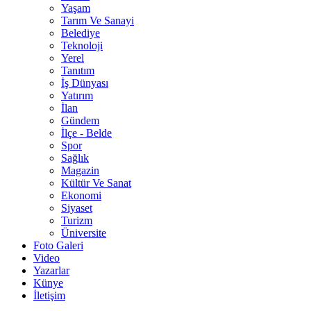
Yaşam
Tarım Ve Sanayi
Belediye
Teknoloji
Yerel
Tanıtım
İş Dünyası
Yatırım
İlan
Gündem
İlçe - Belde
Spor
Sağlık
Magazin
Kültür Ve Sanat
Ekonomi
Siyaset
Turizm
Üniversite
Foto Galeri
Video
Yazarlar
Künye
İletişim