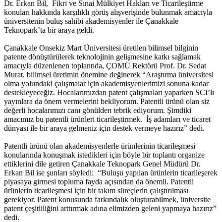
Dr. Erkan Bil, Fikri ve Sınai Mülkiyet Hakları ve Ticarileştirme
konuları hakkında karşılıklı görüş alışverişinde bulunmak amacıyla
üniversitenin buluş sahibi akademisyenler ile Çanakkale
Teknopark’ta bir araya geldi.
Çanakkale Onsekiz Mart Üniversitesi üretilen bilimsel bilginin
patente dönüştürülerek teknolojinin gelişmesine katkı sağlamak
amacıyla düzenlenen toplantıda, ÇOMÜ Rektörü Prof. Dr. Sedat
Murat, bilimsel üretimin önemine değinerek “Araştırma üniversitesi
olma yolundaki çalışmalar için akademisyenlerimizi sonuna kadar
destekleyeceğiz. Hocalarımızdan patent çalışmaları yaparken SCI’lı
yayınlara da önem vermelerini bekliyorum. Patentli ürünü olan siz
değerli hocalarımızı canı gönülden tebrik ediyorum. Şimdiki
amacımız bu patentli ürünleri ticarileştirmek. İş adamları ve ticaret
dünyası ile bir araya gelmeniz için destek vermeye hazırız” dedi.
Patentli ürünü olan akademisyenlerle ürünlerinin ticarileşmesi
konularında konuşmak istedikleri için böyle bir toplantı organize
ettiklerini dile getiren Çanakkale Teknopark Genel Müdürü Dr.
Erkan Bil ise şunları söyledi: “Buluşu yapılan ürünlerin ticarileşerek
piyasaya girmesi topluma fayda açısından da önemli. Patentli
ürünlerin ticarileşmesi için bir takım süreçlerin çalıştırılması
gerekiyor. Patent konusunda farkındalık oluşturabilmek, üniversite
patent çeşitliliğini arttırmak adına elimizden geleni yapmaya hazırız”
dedi.