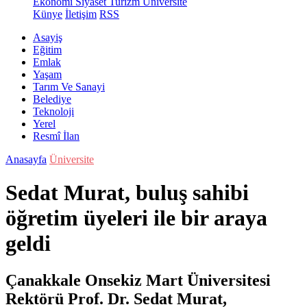
Ekonomi
Siyaset
Turizm
Üniversite
Künye
İletişim
RSS
Asayiş
Eğitim
Emlak
Yaşam
Tarım Ve Sanayi
Belediye
Teknoloji
Yerel
Resmî İlan
Anasayfa
Üniversite
Sedat Murat, buluş sahibi
öğretim üyeleri ile bir araya
geldi
Çanakkale Onsekiz Mart Üniversitesi
Rektörü Prof. Dr. Sedat Murat,