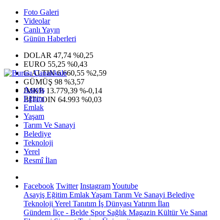
Foto Galeri
Videolar
Canlı Yayın
Günün Haberleri
DOLAR
47,74
%0,25
EURO
55,25
%0,43
G.ALTIN
6.660,55
%2,59
GÜMÜŞ
98
%3,57
Asayiş
IMKB
13.779,39
%-0,14
Eğitim
BITCOIN
64.993
%0,03
Emlak
Yaşam
Tarım Ve Sanayi
Belediye
Teknoloji
Yerel
Resmî İlan
Facebook
Twitter
Instagram
Youtube
Asayiş
Eğitim
Emlak
Yaşam
Tarım Ve Sanayi
Belediye
Teknoloji
Yerel
Tanıtım
İş Dünyası
Yatırım
İlan
Gündem
İlçe - Belde
Spor
Sağlık
Magazin
Kültür Ve Sanat