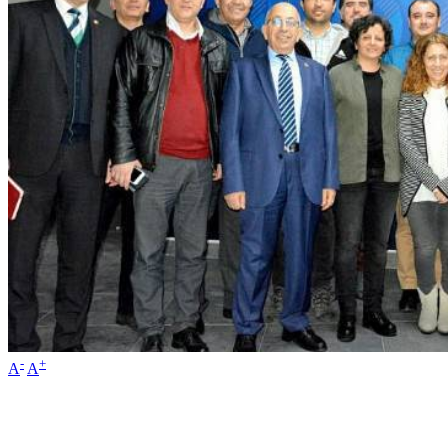
-
+
A
A