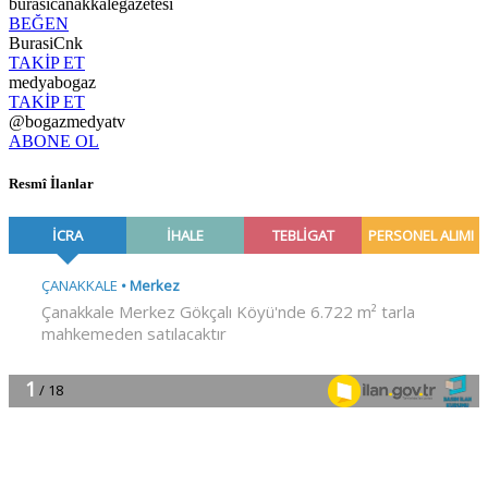
burasicanakkalegazetesi
BEĞEN
BurasiCnk
TAKİP ET
medyabogaz
TAKİP ET
@bogazmedyatv
ABONE OL
Resmî İlanlar