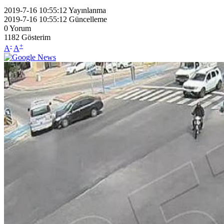
2019-7-16 10:55:12
Yayınlanma
2019-7-16 10:55:12
Güncelleme
0
Yorum
1182
Gösterim
-
+
A
A