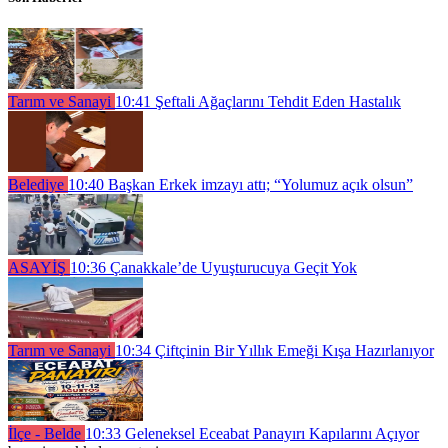
Tarım ve Sanayi
10:41
Şeftali Ağaçlarını Tehdit Eden Hastalık
Belediye
10:40
Başkan Erkek imzayı attı; “Yolumuz açık olsun”
ASAYİŞ
10:36
Çanakkale’de Uyuşturucuya Geçit Yok
Tarım ve Sanayi
10:34
Çiftçinin Bir Yıllık Emeği Kışa Hazırlanıyor
İlçe - Belde
10:33
Geleneksel Eceabat Panayırı Kapılarını Açıyor