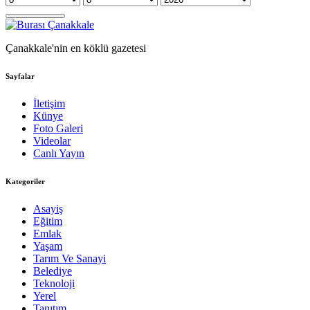
Çanakkale'nin en köklü gazetesi
Sayfalar
İletişim
Künye
Foto Galeri
Videolar
Canlı Yayın
Kategoriler
Asayiş
Eğitim
Emlak
Yaşam
Tarım Ve Sanayi
Belediye
Teknoloji
Yerel
Tanıtım