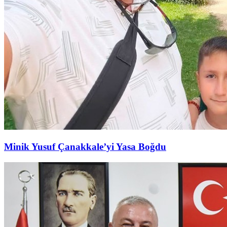
Minik Yusuf Çanakkale’yi Yasa Boğdu