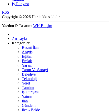
İş Dünyası
RSS
Copyright © 2026 Her hakkı saklıdır.
Yazılım & Tasarım:
WK Bilişim
Anasayfa
Kategoriler
Resmî İlan
Asayiş
Eğitim
Emlak
Yaşam
Tarım Ve Sanayi
Belediye
Teknoloji
Yerel
Tanıtım
İş Dünyası
Yatırım
İlan
Gündem
İlçe - Belde