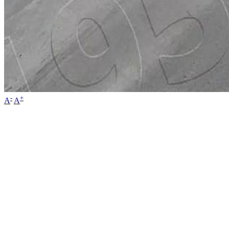
-
+
A
A