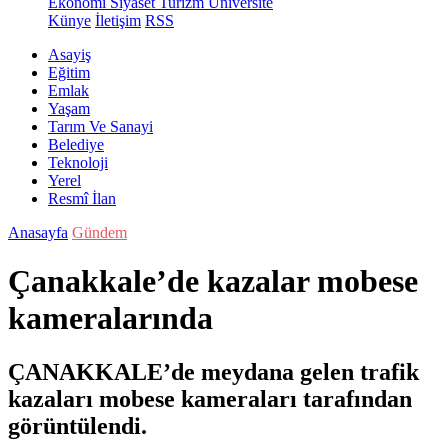
Ekonomi
Siyaset
Turizm
Üniversite
Künye
İletişim
RSS
Asayiş
Eğitim
Emlak
Yaşam
Tarım Ve Sanayi
Belediye
Teknoloji
Yerel
Resmî İlan
Anasayfa
Gündem
Çanakkale’de kazalar mobese
kameralarında
ÇANAKKALE’de meydana gelen trafik
kazaları mobese kameraları tarafından
görüntülendi.