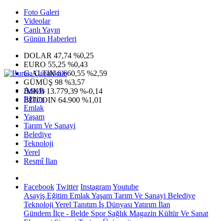
Foto Galeri
Videolar
Canlı Yayın
Günün Haberleri
DOLAR
47,74
%0,25
EURO
55,25
%0,43
G.ALTIN
6.660,55
%2,59
GÜMÜŞ
98
%3,57
Asayiş
IMKB
13.779,39
%-0,14
Eğitim
BITCOIN
64.900
%1,01
Emlak
Yaşam
Tarım Ve Sanayi
Belediye
Teknoloji
Yerel
Resmî İlan
Facebook
Twitter
Instagram
Youtube
Asayiş
Eğitim
Emlak
Yaşam
Tarım Ve Sanayi
Belediye
Teknoloji
Yerel
Tanıtım
İş Dünyası
Yatırım
İlan
Gündem
İlçe - Belde
Spor
Sağlık
Magazin
Kültür Ve Sanat