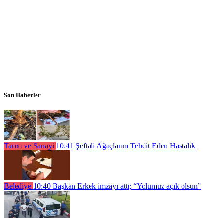
Son Haberler
Tarım ve Sanayi
10:41
Şeftali Ağaçlarını Tehdit Eden Hastalık
Belediye
10:40
Başkan Erkek imzayı attı; “Yolumuz açık olsun”