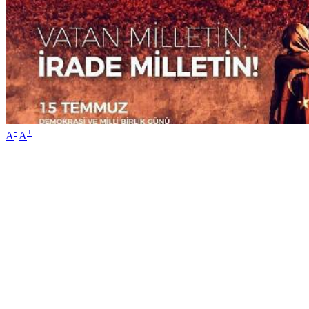
-
+
A
A