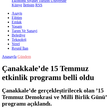
Ekonomi
Siyaset
Turizm
Üniversite
Künye
İletişim
RSS
Asayiş
Eğitim
Emlak
Yaşam
Tarım Ve Sanayi
Belediye
Teknoloji
Yerel
Resmî İlan
Anasayfa
Gündem
Çanakkale’de 15 Temmuz
etkinlik programı belli oldu
Çanakkale’de gerçekleştirilecek olan ’15
Temmuz Demokrasi ve Milli Birlik Günü’
programı açıklandı.