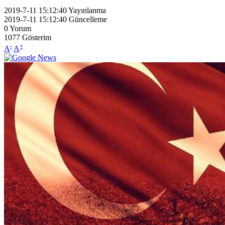
2019-7-11 15:12:40
Yayınlanma
2019-7-11 15:12:40
Güncelleme
0
Yorum
1077
Gösterim
-
+
A
A