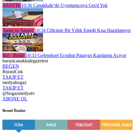
ASAYİŞ
10:36
Çanakkale’de Uyuşturucuya Geçit Yok
Tarım ve Sanayi
10:34
Çiftçinin Bir Yıllık Emeği Kışa Hazırlanıyor
İlçe - Belde
10:33
Geleneksel Eceabat Panayırı Kapılarını Açıyor
burasicanakkalegazetesi
BEĞEN
BurasiCnk
TAKİP ET
medyabogaz
TAKİP ET
@bogazmedyatv
ABONE OL
Resmî İlanlar