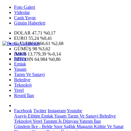
Foto Galeri
Videolar
Canlı Yayın
Günün Haberleri
DOLAR
47,71
%0,17
EURO
55,24
%0,41
G.ALTIN
6.666,61
%2,68
GÜMÜŞ
98
%3,62
Asayiş
IMKB
13.779,39
%-0,14
Eğitim
BITCOIN
64.984
%0,86
Emlak
Yaşam
Tarım Ve Sanayi
Belediye
Teknoloji
Yerel
Resmî İlan
Facebook
Twitter
Instagram
Youtube
Asayiş
Eğitim
Emlak
Yaşam
Tarım Ve Sanayi
Belediye
Teknoloji
Yerel
Tanıtım
İş Dünyası
Yatırım
İlan
Gündem
İlçe - Belde
Spor
Sağlık
Magazin
Kültür Ve Sanat