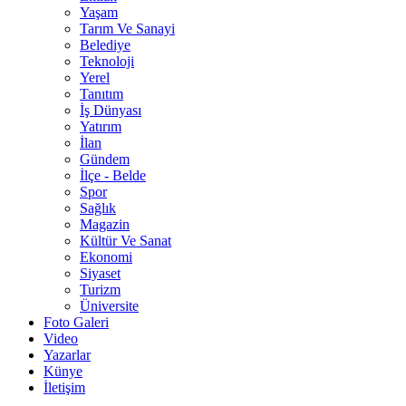
Yaşam
Tarım Ve Sanayi
Belediye
Teknoloji
Yerel
Tanıtım
İş Dünyası
Yatırım
İlan
Gündem
İlçe - Belde
Spor
Sağlık
Magazin
Kültür Ve Sanat
Ekonomi
Siyaset
Turizm
Üniversite
Foto Galeri
Video
Yazarlar
Künye
İletişim