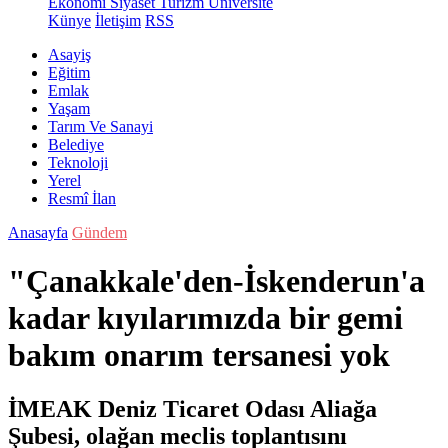
Ekonomi
Siyaset
Turizm
Üniversite
Künye
İletişim
RSS
Asayiş
Eğitim
Emlak
Yaşam
Tarım Ve Sanayi
Belediye
Teknoloji
Yerel
Resmî İlan
Anasayfa
Gündem
"Çanakkale'den-İskenderun'a
kadar kıyılarımızda bir gemi
bakım onarım tersanesi yok
İMEAK Deniz Ticaret Odası Aliağa
Şubesi, olağan meclis toplantısını