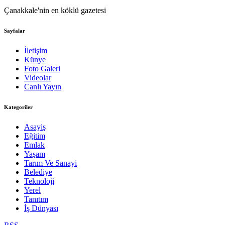
Çanakkale'nin en köklü gazetesi
Sayfalar
İletişim
Künye
Foto Galeri
Videolar
Canlı Yayın
Kategoriler
Asayiş
Eğitim
Emlak
Yaşam
Tarım Ve Sanayi
Belediye
Teknoloji
Yerel
Tanıtım
İş Dünyası