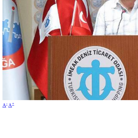
-
+
A
A