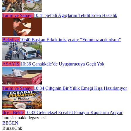
Tarım ve Sanayi
10:41
Şeftali Ağaçlarını Tehdit Eden Hastalık
Belediye
10:40
Başkan Erkek imzayı attı; “Yolumuz açık olsun”
ASAYİŞ
10:36
Çanakkale’de Uyuşturucuya Geçit Yok
Tarım ve Sanayi
10:34
Çiftçinin Bir Yıllık Emeği Kışa Hazırlanıyor
İlçe - Belde
10:33
Geleneksel Eceabat Panayırı Kapılarını Açıyor
burasicanakkalegazetesi
BEĞEN
BurasiCnk