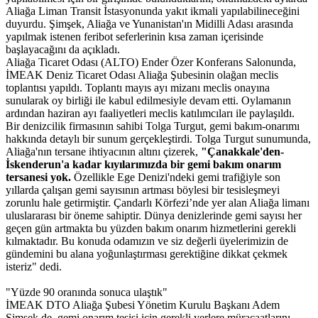
Aliağa Liman Transit İstasyonunda yakıt ikmali yapılabilineceğini
duyurdu. Şimşek, Aliağa ve Yunanistan'ın Midilli Adası arasında
yapılmak istenen feribot seferlerinin kısa zaman içerisinde
başlayacağını da açıkladı.
Aliağa Ticaret Odası (ALTO) Ender Özer Konferans Salonunda,
İMEAK Deniz Ticaret Odası Aliağa Şubesinin olağan meclis
toplantısı yapıldı. Toplantı mayıs ayı mizanı meclis onayına
sunularak oy birliği ile kabul edilmesiyle devam etti. Oylamanın
ardından haziran ayı faaliyetleri meclis katılımcıları ile paylaşıldı.
Bir denizcilik firmasının sahibi Tolga Turgut, gemi bakım-onarımı
hakkında detaylı bir sunum gerçekleştirdi. Tolga Turgut sunumunda,
Aliağa'nın tersane ihtiyacının altını çizerek,
"Çanakkale'den-
İskenderun'a kadar kıyılarımızda bir gemi bakım onarım
tersanesi yok.
Özellikle Ege Denizi'ndeki gemi trafiğiyle son
yıllarda çalışan gemi sayısının artması böylesi bir tesisleşmeyi
zorunlu hale getirmiştir. Çandarlı Körfezi’nde yer alan Aliağa limanı
uluslararası bir öneme sahiptir. Dünya denizlerinde gemi sayısı her
geçen gün artmakta bu yüzden bakım onarım hizmetlerini gerekli
kılmaktadır. Bu konuda odamızın ve siz değerli üyelerimizin de
gündemini bu alana yoğunlaştırması gerektiğine dikkat çekmek
isteriz" dedi.
"Yüzde 90 oranında sonuca ulaştık"
İMEAK DTO Aliağa Şubesi Yönetim Kurulu Başkanı Adem
Şimşek de, gemi onarım tesisi için gerekli yerlere müracaatlarını