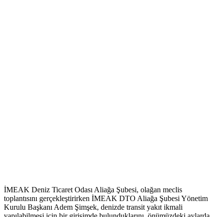
İMEAK Deniz Ticaret Odası Aliağa Şubesi, olağan meclis
toplantısını gerçekleştirirken İMEAK DTO Aliağa Şubesi Yönetim
Kurulu Başkanı Adem Şimşek, denizde transit yakıt ikmali
yapılabilmesi için bir girişimde bulunduklarını, önümüzdeki aylarda