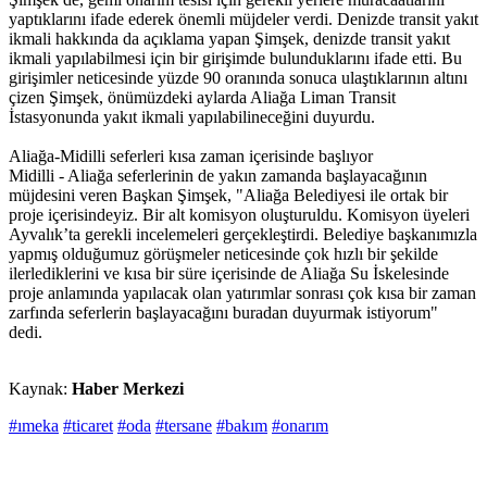
yaptıklarını ifade ederek önemli müjdeler verdi. Denizde transit yakıt
ikmali hakkında da açıklama yapan Şimşek, denizde transit yakıt
ikmali yapılabilmesi için bir girişimde bulunduklarını ifade etti. Bu
girişimler neticesinde yüzde 90 oranında sonuca ulaştıklarının altını
çizen Şimşek, önümüzdeki aylarda Aliağa Liman Transit
İstasyonunda yakıt ikmali yapılabilineceğini duyurdu.
Aliağa-Midilli seferleri kısa zaman içerisinde başlıyor
Midilli - Aliağa seferlerinin de yakın zamanda başlayacağının
müjdesini veren Başkan Şimşek, "Aliağa Belediyesi ile ortak bir
proje içerisindeyiz. Bir alt komisyon oluşturuldu. Komisyon üyeleri
Ayvalık’ta gerekli incelemeleri gerçekleştirdi. Belediye başkanımızla
yapmış olduğumuz görüşmeler neticesinde çok hızlı bir şekilde
ilerlediklerini ve kısa bir süre içerisinde de Aliağa Su İskelesinde
proje anlamında yapılacak olan yatırımlar sonrası çok kısa bir zaman
zarfında seferlerin başlayacağını buradan duyurmak istiyorum"
dedi.
Kaynak:
Haber Merkezi
#ımeka
#ticaret
#oda
#tersane
#bakım
#onarım