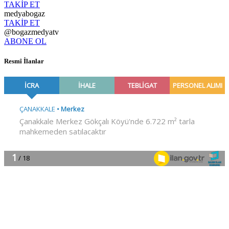
TAKİP ET
medyabogaz
TAKİP ET
@bogazmedyatv
ABONE OL
Resmî İlanlar