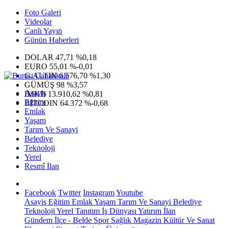
Foto Galeri
Videolar
Canlı Yayın
Günün Haberleri
DOLAR
47,71
%0,18
EURO
55,01
%-0,01
G.ALTIN
6.576,70
%1,30
GÜMÜŞ
98
%3,57
Asayiş
IMKB
13.910,62
%0,81
Eğitim
BITCOIN
64.372
%-0,68
Emlak
Yaşam
Tarım Ve Sanayi
Belediye
Teknoloji
Yerel
Resmî İlan
Facebook
Twitter
Instagram
Youtube
Asayiş
Eğitim
Emlak
Yaşam
Tarım Ve Sanayi
Belediye
Teknoloji
Yerel
Tanıtım
İş Dünyası
Yatırım
İlan
Gündem
İlçe - Belde
Spor
Sağlık
Magazin
Kültür Ve Sanat