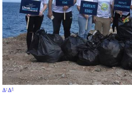
-
+
A
A