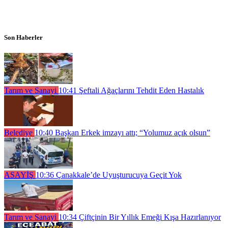
Son Haberler
Tarım ve Sanayi
10:41
Şeftali Ağaçlarını Tehdit Eden Hastalık
Belediye
10:40
Başkan Erkek imzayı attı; “Yolumuz açık olsun”
ASAYİŞ
10:36
Çanakkale’de Uyuşturucuya Geçit Yok
Tarım ve Sanayi
10:34
Çiftçinin Bir Yıllık Emeği Kışa Hazırlanıyor