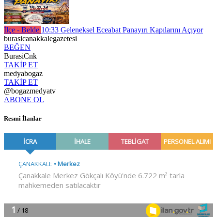
İlçe - Belde
10:33
Geleneksel Eceabat Panayırı Kapılarını Açıyor
burasicanakkalegazetesi
BEĞEN
BurasiCnk
TAKİP ET
medyabogaz
TAKİP ET
@bogazmedyatv
ABONE OL
Resmî İlanlar