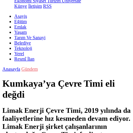
Ekonomi
Siyaset
Turizm
Üniversite
Künye
İletişim
RSS
Asayiş
Eğitim
Emlak
Yaşam
Tarım Ve Sanayi
Belediye
Teknoloji
Yerel
Resmî İlan
Anasayfa
Gündem
Kumkaya’ya Çevre Timi eli
değdi
Limak Enerji Çevre Timi, 2019 yılında da
faaliyetlerine hız kesmeden devam ediyor.
Limak Enerji şirket çalışanlarının