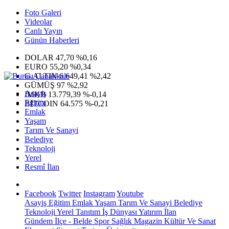
Foto Galeri
Videolar
Canlı Yayın
Günün Haberleri
DOLAR
47,70
%0,16
EURO
55,20
%0,34
G.ALTIN
6.649,41
%2,42
GÜMÜŞ
97
%2,92
Asayiş
IMKB
13.779,39
%-0,14
Eğitim
BITCOIN
64.575
%-0,21
Emlak
Yaşam
Tarım Ve Sanayi
Belediye
Teknoloji
Yerel
Resmî İlan
Facebook
Twitter
Instagram
Youtube
Asayiş
Eğitim
Emlak
Yaşam
Tarım Ve Sanayi
Belediye
Teknoloji
Yerel
Tanıtım
İş Dünyası
Yatırım
İlan
Gündem
İlçe - Belde
Spor
Sağlık
Magazin
Kültür Ve Sanat