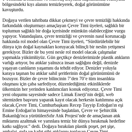
bölgesindeki kıyı alanını temizleyerek, doğal görünümüne
kavuşturdu.
Doğaya verilen tahribata dikkat çekmeyi ve çevre temizliği hakkında
farkındalık oluşturmayı amaçlayan Çevre Timi üyeleri, sağlıklı bir
toplumun sağlıklı bir doğa içerisinde mümkün olabileceğine vurgu
yapıyor. Vatandaşlara, çevre temizliği ve çevrenin nasıl korunacağı
hakkında rol model olan Çevre Timi üyeleri, “Sürdürülebilir bir
dünya için doğal kaynakları koruyacak bilinçli bir neslin yetişmesi
gerekiyor. Bizler de bu yeni nesle rol model olacak çalışmalar
yapmakla yükümlüyüz. Gün geçtikçe denizlerimizde plastik atıkların
varlığı artıyor, bu atıklar yalnızca insan sağlığını değil, denizde
yaşayan canlıların yaşamını da tehdit ediyor. Denizler yoluyla
karaya taşınan bu atıklar sahil şeritlerinin doğal görünümünü de
bozuyor. Bizler de çevre bilincinin 7’den 70’e tüm insanlıkta
oluşması için çaba sarfediyor, düzenlediğimiz etkinliklerde
ülkemizin her yerinden katılımcıları konuk ediyoruz. Çevre Timi
yeni oluşumu sayesinde sadece Limak Enerji’nin değil, web
sitemizden başvuru yaparak kayıt olacak herkesin katılımına açık
olacak.Çevre Timi, Cumhurbaşkanı Recep Tayyip Erdoğan'ın eşi
Emine Erdoğan'ın himayesinde başlatılan, Çevre ve Şehircilik
Bakanlığı'nca yürütülenSıfır Atık Projesi’nde de amaçlanan atık
miktarını azaltmak ve yarınlara temiz bir dünya bırakmak hedefine
katkı sağlıyor.” dedi. Doğaya bırakılan plastik poşet, pet şişe,
ambalaj, gıda ve kağıt gibi atıklarını toplayan Çevre Timi,