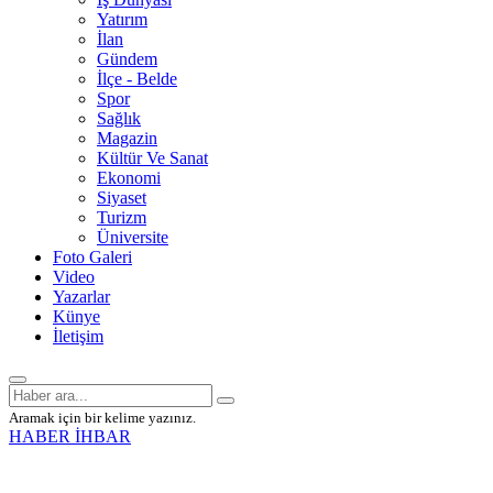
Yatırım
İlan
Gündem
İlçe - Belde
Spor
Sağlık
Magazin
Kültür Ve Sanat
Ekonomi
Siyaset
Turizm
Üniversite
Foto Galeri
Video
Yazarlar
Künye
İletişim
Aramak için bir kelime yazınız.
HABER İHBAR