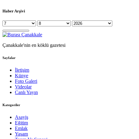
Haber Arşivi
Çanakkale'nin en köklü gazetesi
Sayfalar
İletişim
Künye
Foto Galeri
Videolar
Canlı Yayın
Kategoriler
Asayiş
Eğitim
Emlak
Yaşam