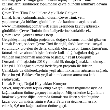
çalışmalarını sürdürerek toplumdaki çevre bilincini artırmaya devam
edecek.
Çevre Timi Tüm Gönüllülere Açık Hale Geliyor
Limak Enerji çalışanlarından oluşan Çevre Timi, yeni
yapılanmasıyla birlikte, gönüllülerin de katılımına açık olacak.
www.limakuludag.com.tr web sitesi üzerinden kayıt yaptıracak
gönüllüler, Çevre Timinin tüm faaliyetlerine katılabilecek.
Çevre Dostu Şirket Limak Enerji
Gerçekleştirmiş olduğu projelerde, doğayı koruma bilincini gözeten
Limak Enerji, sadece Çevre Timi ile değil, farklı kurumsal sosyal
sorumluluk projeleri ile de farkındalık oluşturuyor. Limak Enerji’nin,
faturalarda ve abonelik işlemlerinde kullandığı kağıtları doğaya
yeniden kazandırmak amacıyla başlattığı “Yeşil Dönüşüm
Ormanları” Projesinin 2018 yılındaki ilk durağı Çanakkale olmuştu.
Her yıl 1.000 ağaç dikmeyi hedefleyen projenin ilk fideleri,
Çanakkale’de dikilerek,şehrin yeşil alan miktarının artmasını sağladı.
Proje bu yıl, Balıkesir’in yeşil alan miktarının artmasına katkı
sağlayacak.
Limak Enerji, Doğal Kaynakları Koruyor
Şirket, müşterilerini teşvik ettiği e-Arşiv Fatura uygulamasıyla da
kağıt israfının önüne geçmeyi amaçlıyor. Müşterilerine kağıt fatura
bırakmak yerine dijital ortamda faturalarını ileten şirket bugüne
kadar 686 bin müşterisinin e-Arşiv Faturaya geçmesini teşvik
ederek, 9,6 ton kağıt israfının önüne geçti.