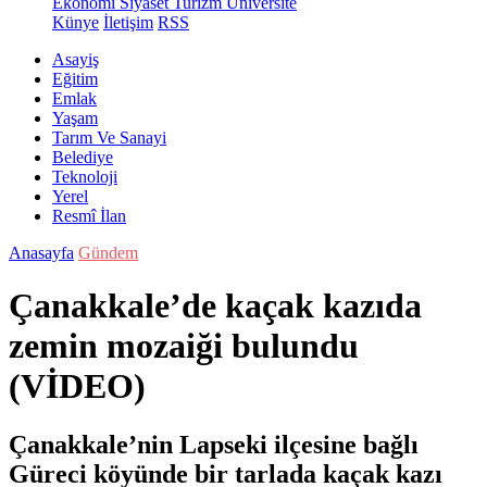
Ekonomi
Siyaset
Turizm
Üniversite
Künye
İletişim
RSS
Asayiş
Eğitim
Emlak
Yaşam
Tarım Ve Sanayi
Belediye
Teknoloji
Yerel
Resmî İlan
Anasayfa
Gündem
Çanakkale’de kaçak kazıda
zemin mozaiği bulundu
(VİDEO)
Çanakkale’nin Lapseki ilçesine bağlı
Güreci köyünde bir tarlada kaçak kazı