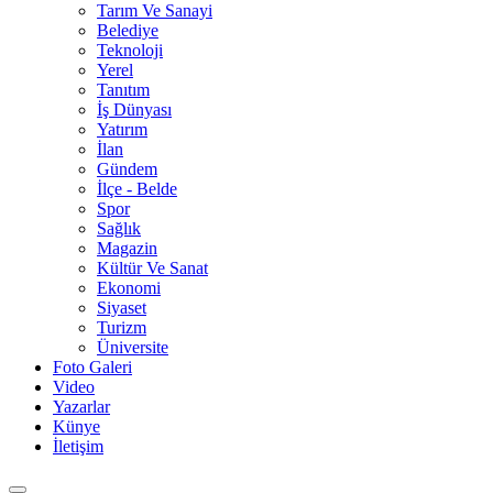
Tarım Ve Sanayi
Belediye
Teknoloji
Yerel
Tanıtım
İş Dünyası
Yatırım
İlan
Gündem
İlçe - Belde
Spor
Sağlık
Magazin
Kültür Ve Sanat
Ekonomi
Siyaset
Turizm
Üniversite
Foto Galeri
Video
Yazarlar
Künye
İletişim