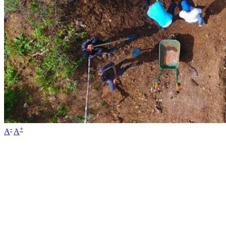
-
+
A
A