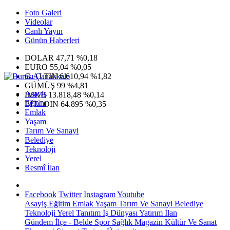
Foto Galeri
Videolar
Canlı Yayın
Günün Haberleri
DOLAR
47,71
%0,18
EURO
55,04
%0,05
G.ALTIN
6.610,94
%1,82
GÜMÜŞ
99
%4,81
Asayiş
IMKB
13.818,48
%0,14
Eğitim
BITCOIN
64.895
%0,35
Emlak
Yaşam
Tarım Ve Sanayi
Belediye
Teknoloji
Yerel
Resmî İlan
Facebook
Twitter
Instagram
Youtube
Asayiş
Eğitim
Emlak
Yaşam
Tarım Ve Sanayi
Belediye
Teknoloji
Yerel
Tanıtım
İş Dünyası
Yatırım
İlan
Gündem
İlçe - Belde
Spor
Sağlık
Magazin
Kültür Ve Sanat