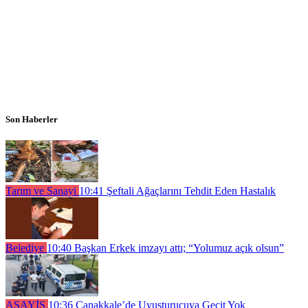
Son Haberler
Tarım ve Sanayi
10:41
Şeftali Ağaçlarını Tehdit Eden Hastalık
Belediye
10:40
Başkan Erkek imzayı attı; “Yolumuz açık olsun”
ASAYİŞ
10:36
Çanakkale’de Uyuşturucuya Geçit Yok