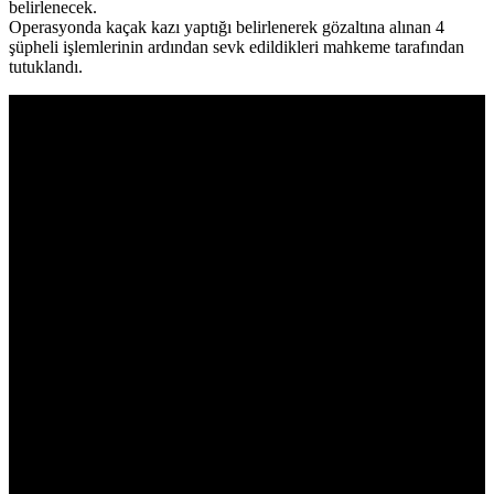
belirlenecek.
Operasyonda kaçak kazı yaptığı belirlenerek gözaltına alınan 4
şüpheli işlemlerinin ardından sevk edildikleri mahkeme tarafından
tutuklandı.