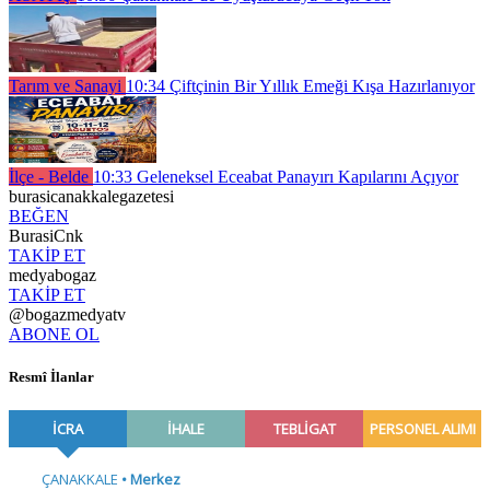
Tarım ve Sanayi
10:34
Çiftçinin Bir Yıllık Emeği Kışa Hazırlanıyor
İlçe - Belde
10:33
Geleneksel Eceabat Panayırı Kapılarını Açıyor
burasicanakkalegazetesi
BEĞEN
BurasiCnk
TAKİP ET
medyabogaz
TAKİP ET
@bogazmedyatv
ABONE OL
Resmî İlanlar