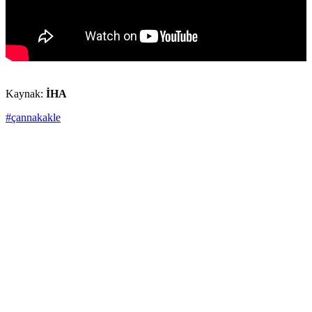
Kaynak:
İHA
#çannakakle