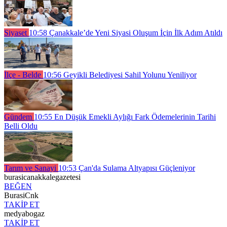
Siyaset
10:58
Çanakkale’de Yeni Siyasi Oluşum İçin İlk Adım Atıldı
İlçe - Belde
10:56
Geyikli Belediyesi Sahil Yolunu Yeniliyor
Gündem
10:55
En Düşük Emekli Aylığı Fark Ödemelerinin Tarihi
Belli Oldu
Tarım ve Sanayi
10:53
Çan'da Sulama Altyapısı Güçleniyor
burasicanakkalegazetesi
BEĞEN
BurasiCnk
TAKİP ET
medyabogaz
TAKİP ET