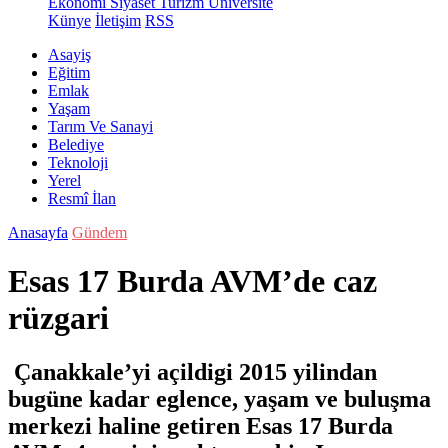
Ekonomi
Siyaset
Turizm
Üniversite
Künye
İletişim
RSS
Asayiş
Eğitim
Emlak
Yaşam
Tarım Ve Sanayi
Belediye
Teknoloji
Yerel
Resmî İlan
Anasayfa
Gündem
Esas 17 Burda AVM’de caz
rüzgari
Çanakkale’yi açildigi 2015 yilindan
bugüne kadar eglence, yaşam ve buluşma
merkezi haline getiren Esas 17 Burda