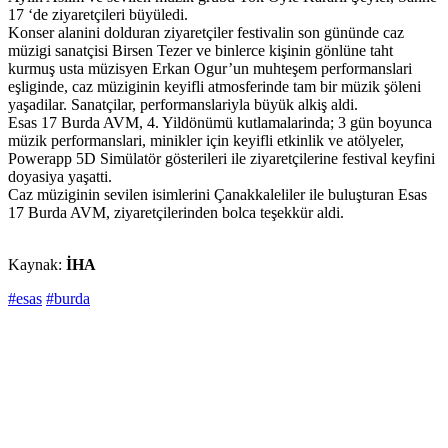
17 ‘de ziyaretçileri büyüledi.
Konser alanini dolduran ziyaretçiler festivalin son gününde caz
müzigi sanatçisi Birsen Tezer ve binlerce kişinin gönlüne taht
kurmuş usta müzisyen Erkan Ogur’un muhteşem performanslari
eşliginde, caz müziginin keyifli atmosferinde tam bir müzik şöleni
yaşadilar. Sanatçilar, performanslariyla büyük alkiş aldi.
Esas 17 Burda AVM, 4. Yildönümü kutlamalarinda; 3 gün boyunca
müzik performanslari, minikler için keyifli etkinlik ve atölyeler,
Powerapp 5D Simülatör gösterileri ile ziyaretçilerine festival keyfini
doyasiya yaşatti.
Caz müziginin sevilen isimlerini Çanakkaleliler ile buluşturan Esas
17 Burda AVM, ziyaretçilerinden bolca teşekkür aldi.
Kaynak:
İHA
#esas
#burda