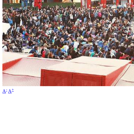
-
+
A
A