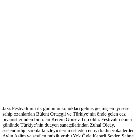
Jazz Festivali’nin ilk gününün konuklari gelmiş geçmiş en iyi sese
sahip ozanlardan Bülent Ortaçgil ve Türkiye’nin önde gelen caz
piyanistlerinden biri olan Kerem Görsev Trio oldu. Festivalin ikinci
gününde Türkiye’nin duayen sanatçilarindan Zuhal Olcay,
seslendirdigi şarkilarla izleyicileri mest eden en iyi kadin vokallerden
Aylin Aslim ve sevilen müzik grubu Yok Öyle Kararli Şeyler, Sahne