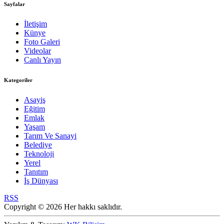
Sayfalar
İletişim
Künye
Foto Galeri
Videolar
Canlı Yayın
Kategoriler
Asayiş
Eğitim
Emlak
Yaşam
Tarım Ve Sanayi
Belediye
Teknoloji
Yerel
Tanıtım
İş Dünyası
RSS
Copyright © 2026 Her hakkı saklıdır.