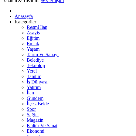
Yazılım & Tasarım:
WK Bilişim
Anasayfa
Kategoriler
Resmî İlan
Asayiş
Eğitim
Emlak
Yaşam
Tarım Ve Sanayi
Belediye
Teknoloji
Yerel
Tanıtım
İş Dünyası
Yatırım
İlan
Gündem
İlçe - Belde
Spor
Sağlık
Magazin
Kültür Ve Sanat
Ekonomi