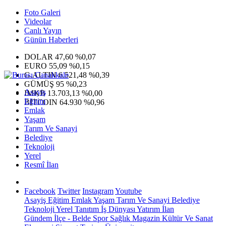
Foto Galeri
Videolar
Canlı Yayın
Günün Haberleri
DOLAR
47,60
%0,07
EURO
55,09
%0,15
G.ALTIN
6.521,48
%0,39
GÜMÜŞ
95
%0,23
Asayiş
IMKB
13.703,13
%0,00
Eğitim
BITCOIN
64.930
%0,96
Emlak
Yaşam
Tarım Ve Sanayi
Belediye
Teknoloji
Yerel
Resmî İlan
Facebook
Twitter
Instagram
Youtube
Asayiş
Eğitim
Emlak
Yaşam
Tarım Ve Sanayi
Belediye
Teknoloji
Yerel
Tanıtım
İş Dünyası
Yatırım
İlan
Gündem
İlçe - Belde
Spor
Sağlık
Magazin
Kültür Ve Sanat