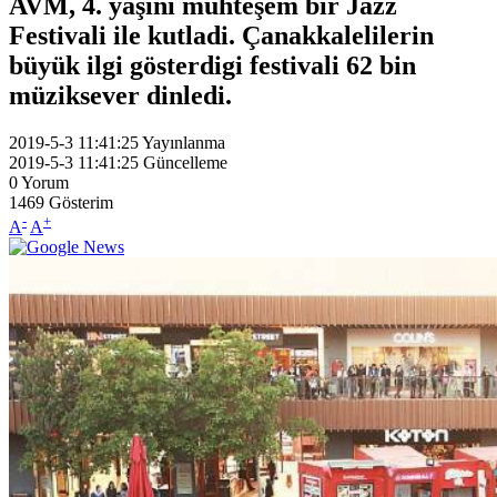
AVM, 4. yaşini muhteşem bir Jazz
Festivali ile kutladi. Çanakkalelilerin
büyük ilgi gösterdigi festivali 62 bin
müziksever dinledi.
2019-5-3 11:41:25
Yayınlanma
2019-5-3 11:41:25
Güncelleme
0
Yorum
1469
Gösterim
-
+
A
A