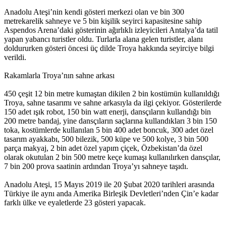
Anadolu Ateşi’nin kendi gösteri merkezi olan ve bin 300
metrekarelik sahneye ve 5 bin kişilik seyirci kapasitesine sahip
Aspendos Arena’daki gösterinin ağırlıklı izleyicileri Antalya’da tatil
yapan yabancı turistler oldu. Turlarla alana gelen turistler, alanı
doldururken gösteri öncesi üç dilde Troya hakkında seyirciye bilgi
verildi.
Rakamlarla Troya’nın sahne arkası
450 çeşit 12 bin metre kumaştan dikilen 2 bin kostümün kullanıldığı
Troya, sahne tasarımı ve sahne arkasıyla da ilgi çekiyor. Gösterilerde
150 adet ışık robot, 150 bin watt enerji, dansçıların kullandığı bin
200 metre bandaj, yine dansçıların saçlarına kullandıkları 3 bin 150
toka, kostümlerde kullanılan 5 bin 400 adet boncuk, 300 adet özel
tasarım ayakkabı, 500 bilezik, 500 küpe ve 500 kolye, 3 bin 500
parça makyaj, 2 bin adet özel yapım çiçek, Özbekistan’da özel
olarak okutulan 2 bin 500 metre keçe kumaşı kullanılırken dansçılar,
7 bin 200 prova saatinin ardından Troya’yı sahneye taşıdı.
Anadolu Ateşi, 15 Mayıs 2019 ile 20 Şubat 2020 tarihleri arasında
Türkiye ile aynı anda Amerika Birleşik Devletleri’nden Çin’e kadar
farklı ülke ve eyaletlerde 23 gösteri yapacak.