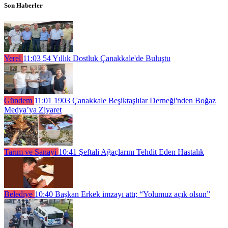
Son Haberler
Yerel
11:03
54 Yıllık Dostluk Çanakkale'de Buluştu
Gündem
11:01
1903 Çanakkale Beşiktaşlılar Derneği'nden Boğaz
Medya’ya Ziyaret
Tarım ve Sanayi
10:41
Şeftali Ağaçlarını Tehdit Eden Hastalık
Belediye
10:40
Başkan Erkek imzayı attı; “Yolumuz açık olsun”