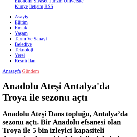
Ekonomi
Siyaset
Turizm
Üniversite
Künye
İletişim
RSS
Asayiş
Eğitim
Emlak
Yaşam
Tarım Ve Sanayi
Belediye
Teknoloji
Yerel
Resmî İlan
Anasayfa
Gündem
Anadolu Ateşi Antalya'da
Troya ile sezonu açtı
Anadolu Ateşi Dans topluğu, Antalya’da
sezonu açtı. Bir Anadolu efsanesi olan
Troya ile 5 bin izleyici kapasiteli