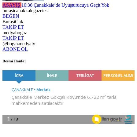
ASAYİŞ
10:36
Çanakkale’de Uyuşturucuya Geçit Yok
burasicanakkalegazetesi
BEĞEN
BurasiCnk
TAKİP ET
medyabogaz
TAKİP ET
@bogazmedyatv
ABONE OL
Resmî İlanlar