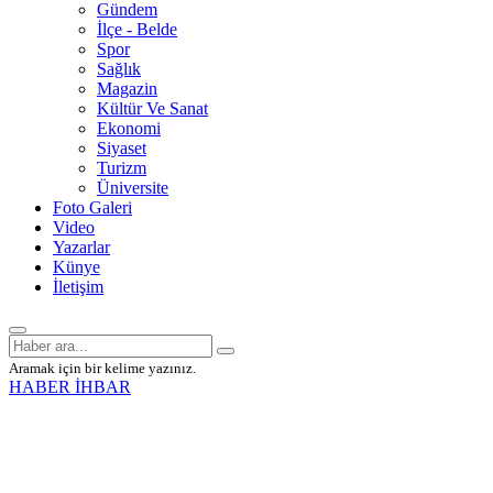
Gündem
İlçe - Belde
Spor
Sağlık
Magazin
Kültür Ve Sanat
Ekonomi
Siyaset
Turizm
Üniversite
Foto Galeri
Video
Yazarlar
Künye
İletişim
Aramak için bir kelime yazınız.
HABER İHBAR