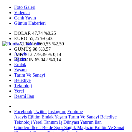
Foto Galeri
Videolar
Canlı Yayın
Günün Haberleri
DOLAR
47,74
%0,25
EURO
55,25
%0,43
G.ALTIN
6.660,55
%2,59
GÜMÜŞ
98
%3,57
Asayiş
IMKB
13.779,39
%-0,14
Eğitim
BITCOIN
65.042
%0,14
Emlak
Yaşam
Tarım Ve Sanayi
Belediye
Teknoloji
Yerel
Resmî İlan
Facebook
Twitter
Instagram
Youtube
Asayiş
Eğitim
Emlak
Yaşam
Tarım Ve Sanayi
Belediye
Teknoloji
Yerel
Tanıtım
İş Dünyası
Yatırım
İlan
Gündem
İlçe - Belde
Spor
Sağlık
Magazin
Kültür Ve Sanat