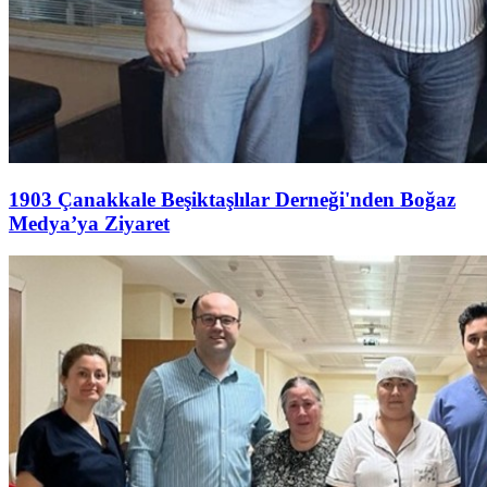
1903 Çanakkale Beşiktaşlılar Derneği'nden Boğaz
Medya’ya Ziyaret