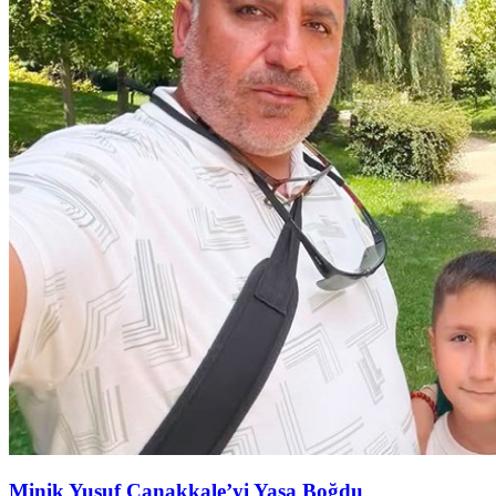
Minik Yusuf Çanakkale’yi Yasa Boğdu