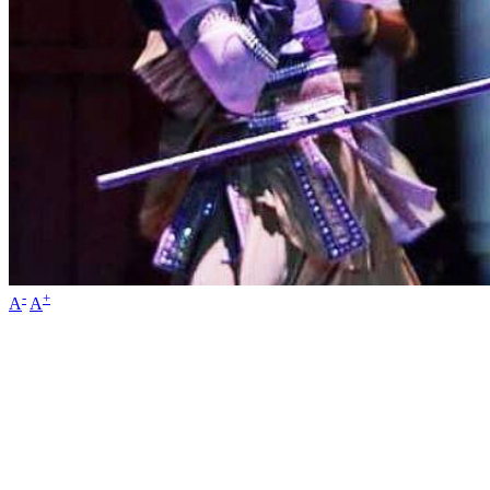
-
+
A
A